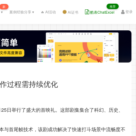
推荐
新
登录
 ▾
案例经验分享 ▾
🔥 AI活动
Ai证书
酷表ChatExcel
创作过程需持续优化
6月25日举行了盛大的首映礼。这部剧集集合了科幻、历史、
本与首尾帧技术，该剧成功解决了快速打斗场景中流畅度不