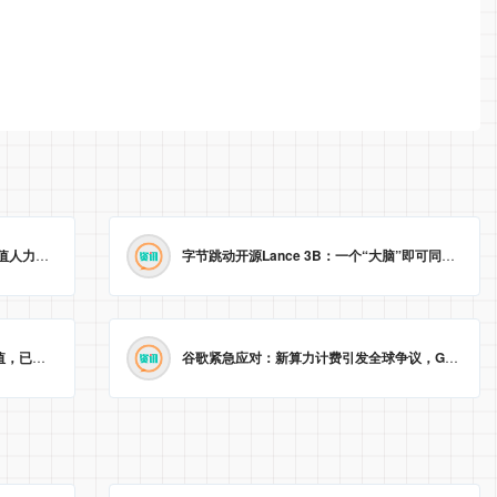
渣打战略裁员近8000人，AI取代低价值人力，业绩新高难掩“冰冷”转型。
2026-05-23 09:22:14
字节跳动开源Lance 3B：一个“大脑”即可同时处理图像理解与生成
智能戒指生产商Oura以110亿美元估值，已秘密递交美国IPO申请。
2026-05-23 09:04:59
谷歌紧急应对：新算力计费引发全球争议，Gemini Pro/Ultra 额度永久提升至3倍！