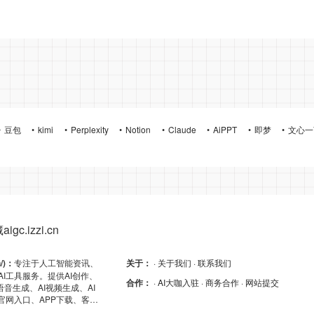
豆包
kimi
Perplexity
Notion
Claude
AiPPT
即梦
文心一
gc.izzi.cn
n/)：
专注于人工智能资讯、
关于：
· 关于我们
· 联系我们
AI工具服务。提供AI创作、
合作：
· AI大咖入驻
· 商务合作
· 网站提交
I语音生成、AI视频生成、AI
的官网入口、APP下载、客户
及API导航，助力高效AI体