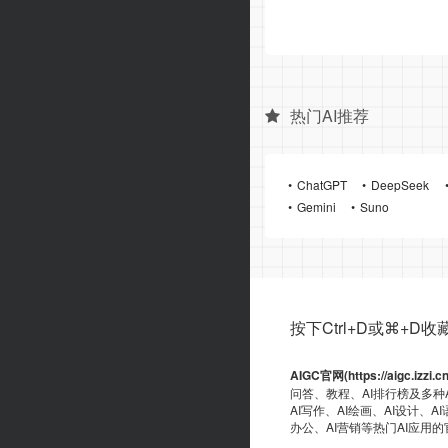
热门AI推荐
ChatGPT
DeepSeek
Gemini
Suno
按下Ctrl+D或⌘+D收藏ai
AIGC官网(https://aigc.izzi.c
问答、教程、AI排行榜及多种
AI写作、AI绘画、AI设计、A
办公、AI营销等热门AI应用
端资源、GitHub、浏览器插件