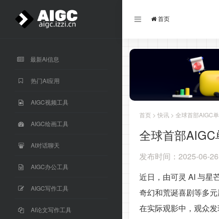
首页
最新Ai信息
热门AI应用
AIGC视频工具
首页
>
快讯
> 全球首部AIG
AIGC绘画工具
全球首部AIG
AI对话聊天
发布时间：2025-06-26
AIGC办公工具
近日，由可灵 AI 与
AIGC写作工具
奇幻和荒诞喜剧等多元题
在实际观影中，观众发
AI论文写作工具