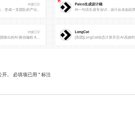
热
Paico生成设计稿
中国🇨🇳
法，变成一支团队的产出。
AI一句话生成专业UI，设计从未如此
LongCat
中国🇨🇳
Meituan CatPaw 是美团推出的AI 驱动编程 Agent 集成开发环境（IDE），定位为智能编程助手
公开。
必填项已用
*
标注