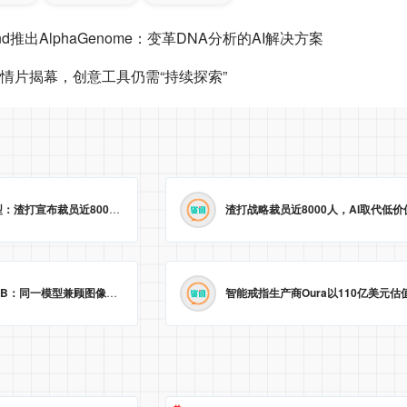
nd推出AlphaGenome：变革DNA分析的AI解决方案
剧情片揭幕，创意工具仍需“持续探索”
业绩创新高却“冷”转型：渣打宣布裁员近8000人，以AI取代低价值岗位
2026-05-23 09:29:25
字节跳动开源Lance 3B：同一模型兼顾图像视频理解与生成
2026-05-23 09:09:20