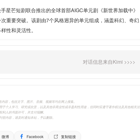
快手星芒短剧联合推出的全球首部AIGC单元剧《新世界加载中》，
一次重要突破。该剧由7个风格迥异的单元组成，涵盖科幻、奇幻
多样性和灵活性。
.cn)刊载的所有内容，包括文字、图片、音频、视频等均在网上搜集。
用于个人学习、研究或欣赏，以及其他非商业性或非盈利性用途，但同时应遵守著作权法及其他相关法
权利人的书面许可，并支付报酬。
刊登内容，请及时通知本站，予以删除。
微博
Facebook
复制链接