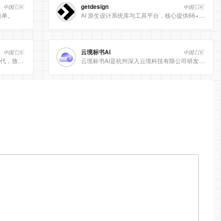
getdesign
中国🇨🇳
中国🇨🇳
简单。
AI 原生设计系统库与工具平台，核心提供66+ 顶级品牌的 DESIGN.md 设计规范文件
云境标书AI
中国🇨🇳
中国🇨🇳
[美团]LongCat动态计算开启 AI 高效时代，致力于为用户提供高效、精准、多模态的人工智能服务。
云境标书AI是杭州深入云境科技有限公司研发的、专注于招投标领域的垂直人工智能平台。该平台深度集成自然