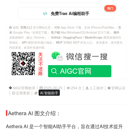
热门
免费Trae Ai编程助手
说明:
官方网站主页；
App Store 下载，支持 iPhone/iPad/Mac；
官网入口
IOS
安
Google Play / 应用宝下载；
Mac/Windows/iOS/Android 官方下载；
卓
客户端
插件
浏览器插件（默认 Chrome）；
模型或项目托
GitHub / HuggingFace / ModelScope
管地址；
模型/软件接口地址；
官网的 MCP 栏目入口。 若未显示，表示暂无
API
MCP
对应渠道，欢迎补充或纠错。
AIGC官网收录 │
2025-06-23 │
254 次 │
人工核对 │
官网认证
│
定期更新 │
AI 智能助手
Aethera AI 图文介绍：
Aethera AI 是一个智能AI助手平台，旨在通过AI技术提升