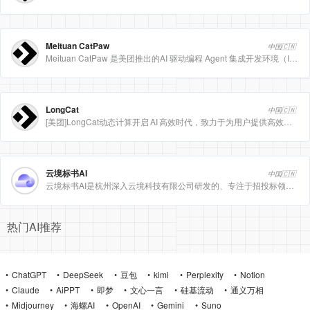
Meituan CatPaw
中国🇨🇳
Meituan CatPaw 是美团推出的AI 驱动编程 Agent 集成开发环境（IDE），定位为智能编程助手
LongCat
中国🇨🇳
[美团]LongCat动态计算开启 AI 高效时代，致力于为用户提供高效、精准、多模态的人工智能服务。
云境标书AI
中国🇨🇳
云境标书AI是杭州深入云境科技有限公司研发的、专注于招投标领域的垂直人工智能平台。该平台深度集成自然
热门AI推荐
ChatGPT
DeepSeek
豆包
kimi
Perplexity
Notion
Claude
AiPPT
即梦
文心一言
硅基流动
通义万相
Midjourney
海螺AI
OpenAI
Gemini
Suno