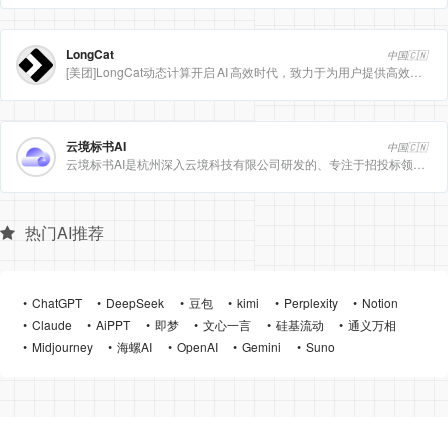
LongCat
中国🇨🇳
[美团]LongCat动态计算开启 AI 高效时代，致力于为用户提供高效、精准、多模态的人工智能服务。
云境标书AI
中国🇨🇳
云境标书AI是杭州深入云境科技有限公司研发的、专注于招投标领域的垂直人工智能平台。该平台深度集成自然
热门AI推荐
ChatGPT
DeepSeek
豆包
kimi
Perplexity
Notion
Claude
AiPPT
即梦
文心一言
硅基流动
通义万相
Midjourney
海螺AI
OpenAI
Gemini
Suno