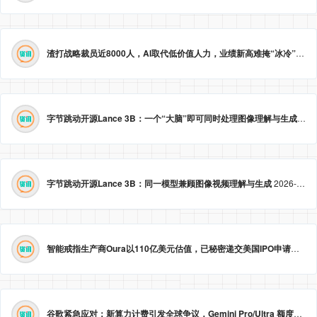
渣打战略裁员近8000人，AI取代低价值人力，业绩新高难掩“冰冷”转型。
字节跳动开源Lance 3B：一个“大脑”即可同时处理图像理解与生成
2026
字节跳动开源Lance 3B：同一模型兼顾图像视频理解与生成
2026-05-23 09:09:20
智能戒指生产商Oura以110亿美元估值，已秘密递交美国IPO申请。
2026
谷歌紧急应对：新算力计费引发全球争议，Gemini Pro/Ultra 额度永久提升至3倍！