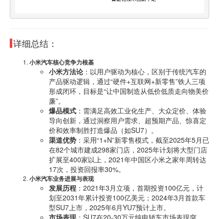
详细总结：
小米汽车核心竞争力根基
小米方法论
：以用户驱动为核心，区别于传统汽车的
产品驱动逻辑，通过“硬件+互联网+新零售”铁人三项
形成闭环，目标是“让中国制造从低价低质走向物美价
廉”。
爆品模式
：需满足高效工业化生产、大众定价、体验
导向创新，通过洞察用户需求、超预期产品、惊喜定
价和效率制胜打造爆品（如SU7）。
渠道优势
：采用“1+N”新零售模式，截至2025年5月已
在82个城市建成298家门店，2025年计划将大型门店
扩展至400家以上，2021年中国区小米之家年周转达
17次，投资回报率30%。
小米汽车业务进展与表现
发展历程
：2021年3月立项，首期投资100亿元，计
划至2031年累计投资100亿美元；2024年3月首款车
型SU7上市，2025年6月YU7预计上市。
市场表现
：SU7在20-30万元纯电轿车市场表现突