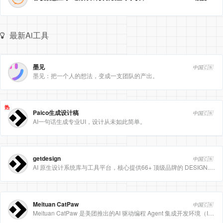
最新Ai工具
墨见
中国🇨🇳
墨见：把一个人的想法，变成一支团队的产出。
热
Paico生成设计稿
中国🇨🇳
AI一句话生成专业UI，设计从未如此简单。
getdesign
中国🇨🇳
AI 原生设计系统库与工具平台，核心提供66+ 顶级品牌的 DESIGN.md 设计规范文件
Meituan CatPaw
中国🇨🇳
Meituan CatPaw 是美团推出的AI 驱动编程 Agent 集成开发环境（IDE），定位为智能编程助手