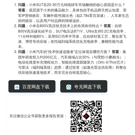
问题
：小米SU7在20-30万元纯电轿车市场畅销的核心原因是什么？
答案
：底层源于小米的爆品能力，具体包括手机品牌天然认知度、雷
军IP营销效应、车辆外观/性能出色（如2.78s零百加速）、人车家生态
协同效应，以及用户对品牌的情绪溢价。
问题
：小米在800V高压快充技术上的布局有何特点？
答案
：自研
800V高压碳化硅平台，SU7电压达871V，Ultra支持5.2C充电倍率，
11分钟补能80%；采用SiC功率半导体，仅自研封装工艺，整合英飞
凌、博世等供应链；依托端到端系统优化充电效率，兼顾性能与成
本。
问题
：小米汽车的“技术快速追随者”定位体现在哪些方面？
答案
：集
团年研发投入约300亿元，汽车领域占比30%（与理想/小鹏相当）；
电动化维度补充增程动力，智能化维度跟随算力（Orin-X/Thor芯片）
与算法（端到端系统）趋势；通过投资（如激光雷达供应商）和整合
供应链快速落地技术，而非完全自研底层核心。
百度网盘下载
夸克网盘下载
关注微信公众号获取更多报告资源：