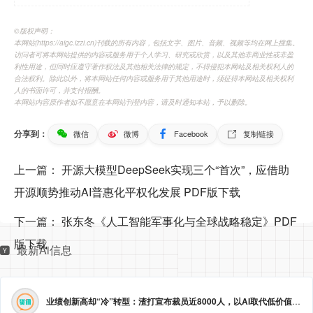
©️版权声明：
本网站(https://aigc.izzi.cn)刊载的所有内容，包括文字、图片、音频、视频等均在网上搜集。
访问者可将本网站提供的内容或服务用于个人学习、研究或欣赏，以及其他非商业性或非盈
利性用途，但同时应遵守著作权法及其他相关法律的规定，不得侵犯本网站及相关权利人的
合法权利。除此以外，将本网站任何内容或服务用于其他用途时，须征得本网站及相关权利
人的书面许可，并支付报酬。
本网站内容原作者如不愿意在本网站刊登内容，请及时通知本站，予以删除。
分享到：
微信
微博
Facebook
复制链接
上一篇：
开源大模型DeepSeek实现三个“首次”，应借助
开源顺势推动AI普惠化平权化发展 PDF版下载
下一篇：
张东冬《人工智能军事化与全球战略稳定》PDF
版下载
最新Ai信息
业绩创新高却“冷”转型：渣打宣布裁员近8000人，以AI取代低价值岗位