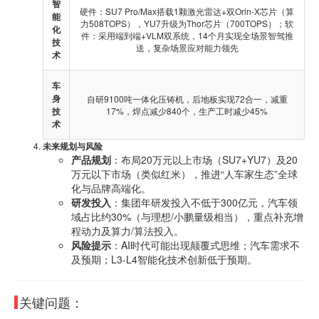
智
硬件：SU7 Pro/Max搭载1颗激光雷达+双Orin-X芯片（算
能
力508TOPS），YU7升级为Thor芯片（700TOPS）；软
化
件：采用端到端+VLM双系统，14个月实现全场景智驾推
技
送，复杂场景应对能力领先
术
车
身
自研9100吨一体化压铸机，后地板实现72合一，减重
技
17%，焊点减少840个，生产工时减少45%
术
未来规划与风险
产品规划
：布局20万元以上市场（SU7+YU7）及20
万元以下市场（类似红米），推进“人车家生态”全球
化与品牌高端化。
研发投入
：集团年研发投入不低于300亿元，汽车领
域占比约30%（与理想/小鹏量级相当），重点补充增
程动力及算力/算法投入。
风险提示
：AI时代可能出现颠覆式思维；汽车需求不
及预期；L3-L4智能化技术创新低于预期。
关键问题：