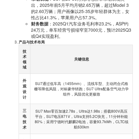
出，2025年前5月平均月销2.65万辆，超过Model 3
的2.60万辆；用户画像以25-35岁年轻群体为主，女
性占比41.3%，苹果用户占57.3%。
财务数据
：2025Q1汽车业务毛利率23.2%，ASP约
24万元，单车经营亏损缩窄至7000元，预计2025Q3
或Q4实现盈利。
产品与技术布局
技
术
关键信息
领
域
外
SU7通过低车高（1455mm）、流线车型、主动闭合式格
观
栅等降低风阻，对标豪华轿跑；SU7 Ultra配备空气动力学
设
组件，风阻优化更极致
计
三
SU7 Max零百加速2.78s，Ultra达1.98s；搭载800V高压
电
平台，SU7电压871V，Ultra支持5.2C快充，11分钟补能
技
80%；采用宁德时代麒麟2电池，容量93.7kWh，CLTC续
航630km
术