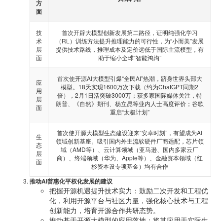
方
面
技
首次开辟大模型创新发展第二路径，证明纯强化学习
术
（RL）训练方法提升推理能力的可行性，为“小而美”发展
层
提供技术路线，推理成本及定价远低于国际主流模型，有
面
助于缩小全球“智能鸿沟”
首次使开源AI大模型引爆“全民AI”热潮，跻身世界头部大
应
模型。18天实现1600万次下载（约为ChatGPT同期2
用
倍），2月1日活突破3000万；获多家国际媒体关注，特
层
朗普、《自然》期刊、杨立昆等业内人士高度评价；谷歌
面
重启“太极计划”
首次使开源大模型生态建设迎来“安卓时刻”，有望成为AI
生
领域创新基座。吸引国内外主流软硬件厂商适配，芯片领
态
域（AMD等）、云计算领域（亚马逊、国内多家云厂
层
商）、终端领域（华为、Apple等）、金融资本领域（红
面
杉资本设专项基金）均有合作
推动AI普惠化平权化发展的建议
把握开源机遇提升技术实力：鼓励二次开发和工程优
化，利用开源平台与社区力量，强化核心技术与工程
创新能力，培育开源合作共研态势。
推动基于开源大模型的应用落地：将其应用于实际生