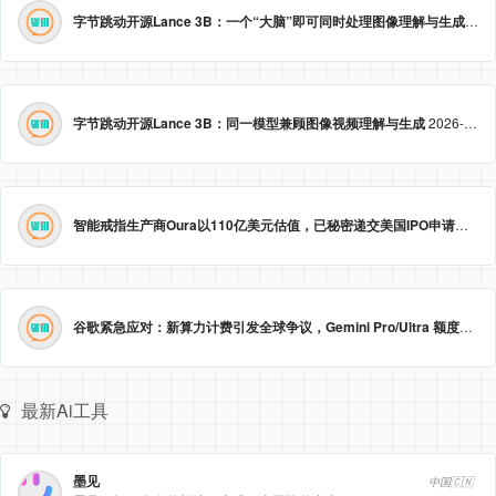
字节跳动开源Lance 3B：一个“大脑”即可同时处理图像理解与生成
2026
字节跳动开源Lance 3B：同一模型兼顾图像视频理解与生成
2026-05-23 09:09:20
智能戒指生产商Oura以110亿美元估值，已秘密递交美国IPO申请。
2026
谷歌紧急应对：新算力计费引发全球争议，Gemini Pro/Ultra 额度永久提升至3倍！
最新Ai工具
墨见
中国🇨🇳