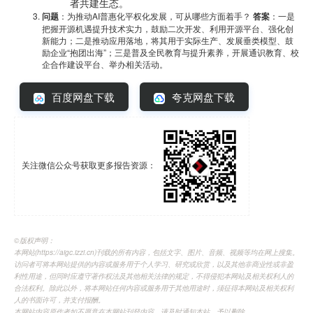
者共建生态。
问题
：为推动AI普惠化平权化发展，可从哪些方面着手？
答案
：一是
把握开源机遇提升技术实力，鼓励二次开发、利用开源平台、强化创
新能力；二是推动应用落地，将其用于实际生产、发展垂类模型、鼓
励企业“抱团出海”；三是普及全民教育与提升素养，开展通识教育、校
企合作建设平台、举办相关活动。
百度网盘下载
夸克网盘下载
关注微信公众号获取更多报告资源：
©️版权声明：
本网站(https://aigc.izzi.cn)刊载的所有内容，包括文字、图片、音频、视频等均在网上搜集。
访问者可将本网站提供的内容或服务用于个人学习、研究或欣赏，以及其他非商业性或非盈
利性用途，但同时应遵守著作权法及其他相关法律的规定，不得侵犯本网站及相关权利人的
合法权利。除此以外，将本网站任何内容或服务用于其他用途时，须征得本网站及相关权利
人的书面许可，并支付报酬。
本网站内容原作者如不愿意在本网站刊登内容，请及时通知本站，予以删除。