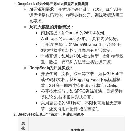
DeepSeek 成为全球开源AI大模型发展新典范
AI开源的要求
：开放源代码促进会（OSI）规定AI开
源需满足代码完整、模型参数公开、训练数据透明三
点要求。
此前大模型的开源情况
：
闭源路线：如OpenAI的GPT-4系列、
Anthropic的Claude系列等，具有先发优势。
半开源“黑箱”：如Meta的Llama 3，仅部分开
源模型权重和结构，且商用有月活限制。
全栈开源：如AI2的OLMo 2模型，做到模型权
重、数据、代码和方法等全栈资源开源。
DeepSeek的开源实践
：
开放代码、文档、权重等下载，如从GitHub下
载代码和文档，从Hugging Face下载模型权
重，2月底一周内连续开源五个核心代码库。
公开技术细节，如GPRO训练算法、目标函数
等以论文/技术报告形式公开。
采用更宽松的MIT许可，不限制商用且无需申
请，还支持用户进行“模型蒸馏”。
DeepSeek实现三个“首次”，构建正向循环
突
破
具体内容