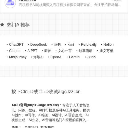
云境标书AI是杭州深入云境科技有限公司研发的、专注于招投标领域的垂直人工智能平台。该平台深度集成自然
热门AI推荐
ChatGPT
DeepSeek
豆包
kimi
Perplexity
Notion
Claude
AiPPT
即梦
文心一言
硅基流动
通义万相
Midjourney
海螺AI
OpenAI
Gemini
Suno
按下Ctrl+D或⌘+D收藏aigc.izzi.cn
AIGC官网(https://aigc.izzi.cn/)：
专注于人工智能资
讯、问答、教程、AI排行榜及多种AI工具服务。提供
AI创作、AI写作、AI绘画、AI设计、AI语音生成、AI
视频生成、AI办公、AI营销等热门AI应用的官网入
口、APP下载、客户端资源、GitHub、浏览器插件及
关于：
· 关于我们
· 联系我们