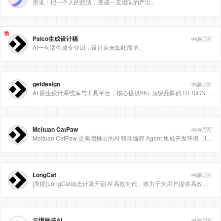
墨见：把一个人的想法，变成一支团队的产出。
热
Paico生成设计稿
中国🇨🇳
AI一句话生成专业UI，设计从未如此简单。
getdesign
中国🇨🇳
AI 原生设计系统库与工具平台，核心提供66+ 顶级品牌的 DESIGN.md 设计规范文件
Meituan CatPaw
中国🇨🇳
Meituan CatPaw 是美团推出的AI 驱动编程 Agent 集成开发环境（IDE），定位为智能编程助手
LongCat
中国🇨🇳
[美团]LongCat动态计算开启 AI 高效时代，致力于为用户提供高效、精准、多模态的人工智能服务。
云境标书AI
中国🇨🇳