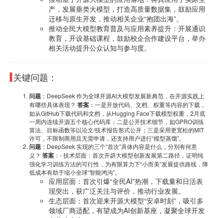
产，发展垂类大模型，打造高质量数据集，鼓励应用
迁移与原生开发，推动相关企业“抱团出海”。
推动全民大模型教育普及与应用素养提升：开展通识
教育，开设基础课程，鼓励校企合作建设平台，举办
相关活动提升公众认知与参与度。
关键问题：
问题
：DeepSeek 作为全球开源AI大模型发展新典范，在开源实践上
有哪些具体表现？
答案
：一是开放代码、文档、权重等内容的下载，
如从GitHub下载代码和文档，从Hugging Face下载模型权重，2月底
一周内连续开源五个核心代码库；二是公开技术细节，如GPRO训练
算法、目标函数等以论文/技术报告形式公开；三是采用更宽松的MIT
许可，不限制商用且无需申请，还支持用户进行“模型蒸馏”。
问题
：DeepSeek 实现的三个“首次”具体内容是什么，分别有何意
义？
答案
：- 技术层面：首次开辟大模型创新发展第二路径，证明纯
强化学习训练方法的可行性，为有限算力下“小而美”发展提供路线，降
低成本有助于缩小全球“智能鸿沟”。
应用层面：首次引爆“全民AI”热潮，下载量和日活表
现突出，获广泛关注与评价，推动行业发展。
生态层面：首次迎来开源大模型“安卓时刻”，吸引多
领域厂商适配，有望成为AI创新基座，凝聚全球开发