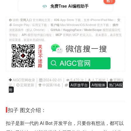
热门
免费Trae Ai编程助手
说明:
官方网站主页；
App Store 下载，支持 iPhone/iPad/Mac；
官网入口
IOS
安
Google Play / 应用宝下载；
Mac/Windows/iOS/Android 官方下载；
卓
客户端
插件
浏览器插件（默认 Chrome）；
模型或项目托
GitHub / HuggingFace / ModelScope
管地址；
模型/软件接口地址；
官网的 MCP 栏目入口。 若未显示，表示暂无
API
MCP
对应渠道，欢迎补充或纠错。
AIGC官网收录 │
2024-02-01 │
5,470 次 │
人工核对 │
官网认
证 │
定期更新 │
中国第16名 │
AI开放平台
AI智能体
热门AI应
用
扣子 图文介绍：
扣子是新一代的 AI Bot 开发平台，只要你有想法，都可以