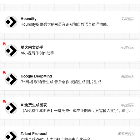
Houndify
美国🇺🇸
Houndify提供强大的AI语音识别和自然语言处理功能。
热
星火网文助手
中国🇨🇳
AI小说写作创作助手
热
Google DeepMind
美国🇺🇸
[外网·谷歌]语音生成 音乐创作 视频生成 图片生成
热
Ai免费生成图表
中国🇨🇳
【Ai免费生成图表】一键免费生成专业图表，只需输入文字，即可让文档与图表创作更高效
Talent Protocol
葡萄牙🇵🇹
连接全球Web3人才与机会的去中心化平台。