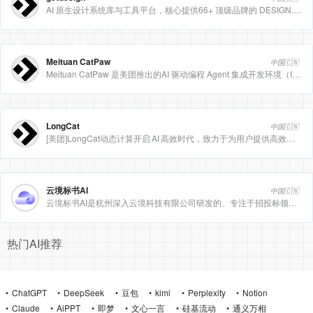
AI 原生设计系统库与工具平台，核心提供66+ 顶级品牌的 DESIGN.md 设计规范文件
Meituan CatPaw
中国🇨🇳
Meituan CatPaw 是美团推出的AI 驱动编程 Agent 集成开发环境（IDE），定位为智能编程助手
LongCat
中国🇨🇳
[美团]LongCat动态计算开启 AI 高效时代，致力于为用户提供高效、精准、多模态的人工智能服务。
云境标书AI
中国🇨🇳
云境标书AI是杭州深入云境科技有限公司研发的、专注于招投标领域的垂直人工智能平台。该平台深度集成自然
热门AI推荐
ChatGPT
DeepSeek
豆包
kimi
Perplexity
Notion
Claude
AiPPT
即梦
文心一言
硅基流动
通义万相