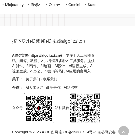
Midjourney
海螺AI
OpenAI
Gemini
Suno
按下Ctrl+D或⌘+D收藏aigc.izzi.cn
AIGC官网(https://aigc.izzi.cn/)：
专注于人工智能资
讯、问答、教程、AI排行榜及多种AI工具服务。提供
AI创作、AI写作、AI绘画、AI设计、AI语音生成、AI
视频生成、AI办公、AI营销等热门AI应用的官网入
口、APP下载、客户端资源、GitHub、浏览器插件及
关于：
· 关于我们
· 联系我们
API导航，助力高效AI体验！
合作：
· AI大咖入驻
· 商务合作
· 网站提交
公众号
站长微信
Copyright © 2026
AIGC官网
京ICP备12000409号-7
京公网安备