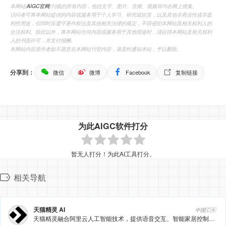
本网站(
AIGC官网
)刊载的所有内容，包括文字、图片、音频、视频等均在网上搜集。
访问者可将本网站提供的内容或服务用于个人学习、研究或欣赏，以及其他非商业性或非盈
利性用途，但同时应遵守著作权法及其他相关法律的规定，不得侵犯本网站及相关权利人的
合法权利。除此以外，将本网站任何内容或服务用于其他用途时，须征得本网站及相关权利
人的书面许可，并支付报酬。
本网站内容原作者如不愿意在本网站刊登内容，请及时通知本站，予以删除。
分享到：
微信
微博
Facebook
复制链接
为此AIGC软件打分
暂无人打分！为此AI工具打分。
相关导航
天猫精灵 AI
中国🇨🇳
天猫精灵融合阿里云人工智能技术，提供语音交互、智能家居控制等多场景智能生活服务。