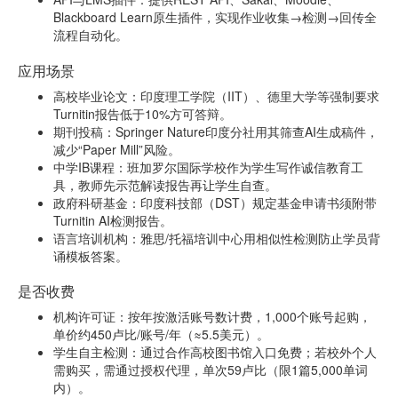
Blackboard Learn原生插件，实现作业收集→检测→回传全
流程自动化。
应用场景
高校毕业论文：印度理工学院（IIT）、德里大学等强制要求
Turnitin报告低于10%方可答辩。
期刊投稿：Springer Nature印度分社用其筛查AI生成稿件，
减少“Paper Mill”风险。
中学IB课程：班加罗尔国际学校作为学生写作诚信教育工
具，教师先示范解读报告再让学生自查。
政府科研基金：印度科技部（DST）规定基金申请书须附带
Turnitin AI检测报告。
语言培训机构：雅思/托福培训中心用相似性检测防止学员背
诵模板答案。
是否收费
机构许可证：按年按激活账号数计费，1,000个账号起购，
单价约450卢比/账号/年（≈5.5美元）。
学生自主检测：通过合作高校图书馆入口免费；若校外个人
需购买，需通过授权代理，单次59卢比（限1篇5,000单词
内）。