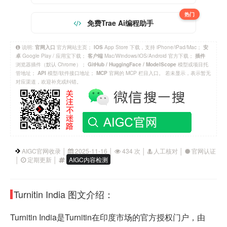
热门
免费Trae Ai编程助手
说明:
官方网站主页；
App Store 下载，支持 iPhone/iPad/Mac；
官网入口
IOS
安
Google Play / 应用宝下载；
Mac/Windows/iOS/Android 官方下载；
卓
客户端
插件
浏览器插件（默认 Chrome）；
模型或项目托
GitHub / HuggingFace / ModelScope
管地址；
模型/软件接口地址；
官网的 MCP 栏目入口。 若未显示，表示暂无
API
MCP
对应渠道，欢迎补充或纠错。
AIGC官网收录 │
2025-11-16 │
434 次 │
人工核对 │
官网认证
│
定期更新 │
AIGC内容检测
Turnitin India 图文介绍：
Turnitin India是Turnitin在印度市场的官方授权门户，由