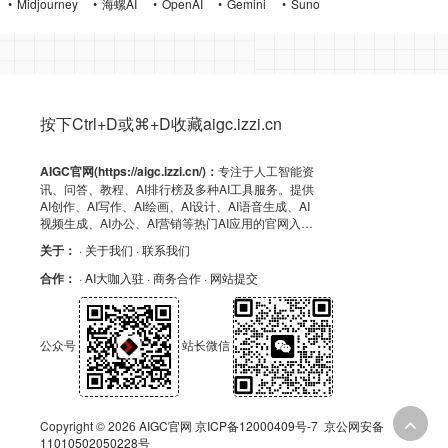
Midjourney
海螺AI
OpenAI
Gemini
Suno
按下Ctrl+D或⌘+D收藏aigc.izzi.cn
AIGC官网(https://aigc.izzi.cn/)：
专注于人工智能资
讯、问答、教程、AI排行榜及多种AI工具服务。提供
AI创作、AI写作、AI绘画、AI设计、AI语音生成、AI
视频生成、AI办公、AI营销等热门AI应用的官网入
口、APP下载、客户端资源、GitHub、浏览器插件及
关于：
· 关于我们
· 联系我们
API导航，助力高效AI体验！
合作：
· AI大咖入驻
· 商务合作
· 网站提交
公众号
站长微信
Copyright © 2026
AIGC官网
京ICP备12000409号-7
京公网安备
11010502050228号