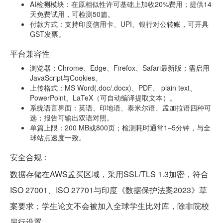
AI检测模块：在原相似性许可基础上加收20%费用；提供14
天免费试用，可检测50篇。
付款方式：支持印度信用卡、UPI、银行对公转账，可开具
GST发票。
平台兼容性
浏览器：Chrome、Edge、Firefox、Safari最新版；需启用
JavaScript与Cookies。
上传格式：MS Word(.doc/.docx)、PDF、 plain text、
PowerPoint、LaTeX（可自动编译提取文本）。
系统语言界面：英语、印地语、泰米尔语、孟加拉语四种可
选；报告可输出双语对照。
单篇上限：200 MB或800页；检测耗时通常1–5分钟，与全
球站点速度一致。
安全合规：
数据存储在AWS孟买区域，采用SSL/TLS 1.3加密，符合
ISO 27001、ISO 27701与印度《数据保护法案2023》草
案要求；学生论文不会被加入全球学生比对库，除非院校
另行设置。