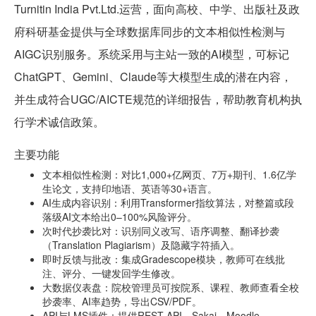
Turnitin India Pvt.Ltd.运营，面向高校、中学、出版社及政
府科研基金提供与全球数据库同步的文本相似性检测与
AIGC识别服务。系统采用与主站一致的AI模型，可标记
ChatGPT、Gemini、Claude等大模型生成的潜在内容，
并生成符合UGC/AICTE规范的详细报告，帮助教育机构执
行学术诚信政策。
主要功能
文本相似性检测：对比1,000+亿网页、7万+期刊、1.6亿学
生论文，支持印地语、英语等30+语言。
AI生成内容识别：利用Transformer指纹算法，对整篇或段
落级AI文本给出0–100%风险评分。
次时代抄袭比对：识别同义改写、语序调整、翻译抄袭
（Translation Plagiarism）及隐藏字符插入。
即时反馈与批改：集成Gradescope模块，教师可在线批
注、评分、一键发回学生修改。
大数据仪表盘：院校管理员可按院系、课程、教师查看全校
抄袭率、AI率趋势，导出CSV/PDF。
API与LMS插件：提供REST API、Sakai、Moodle、