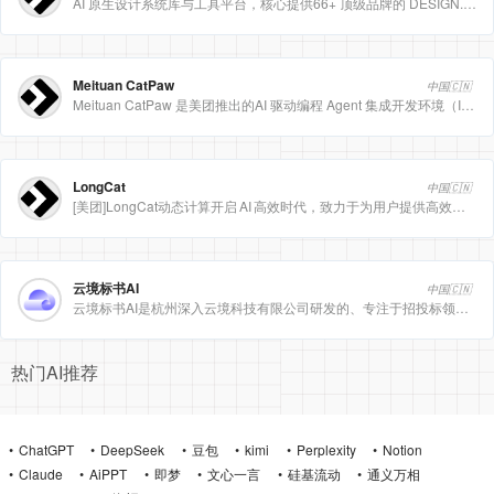
AI 原生设计系统库与工具平台，核心提供66+ 顶级品牌的 DESIGN.md 设计规范文件
Meituan CatPaw
中国🇨🇳
Meituan CatPaw 是美团推出的AI 驱动编程 Agent 集成开发环境（IDE），定位为智能编程助手
LongCat
中国🇨🇳
[美团]LongCat动态计算开启 AI 高效时代，致力于为用户提供高效、精准、多模态的人工智能服务。
云境标书AI
中国🇨🇳
云境标书AI是杭州深入云境科技有限公司研发的、专注于招投标领域的垂直人工智能平台。该平台深度集成自然
热门AI推荐
ChatGPT
DeepSeek
豆包
kimi
Perplexity
Notion
Claude
AiPPT
即梦
文心一言
硅基流动
通义万相