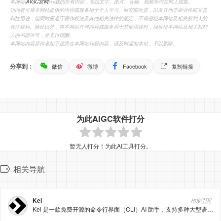
本网站(
AIGC官网
)刊载的所有内容，包括文字、图片、音频、视频等均在网上搜集。
访问者可将本网站提供的内容或服务用于个人学习、研究或欣赏，以及其他非商业性或非盈
利性用途，但同时应遵守著作权法及其他相关法律的规定，不得侵犯本网站及相关权利人的
合法权利。除此以外，将本网站任何内容或服务用于其他用途时，须征得本网站及相关权利
人的书面许可，并支付报酬。
本网站内容原作者如不愿意在本网站刊登内容，请及时通知本站，予以删除。
分享到：
微信
微博
Facebook
复制链接
为此AIGC软件打分
暂无人打分！为此AI工具打分。
相关导航
Kel
印度🇮🇳
Kel 是一款免费开源的命令行界面（CLI）AI 助手，支持多种大型语言模型（LLM），如 OpenAI、Anthropic 和 Ollama，用户可上传文件与模型交互，自动化任务，增强生产力。