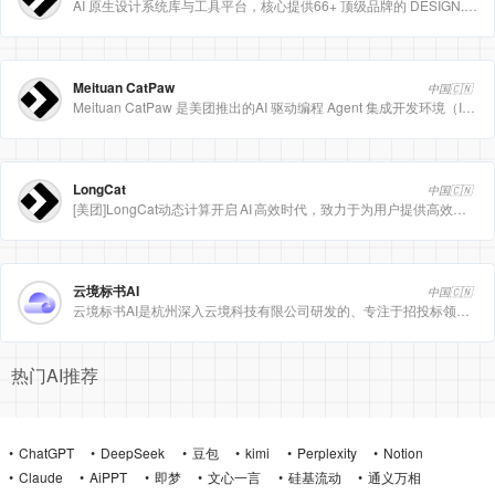
AI 原生设计系统库与工具平台，核心提供66+ 顶级品牌的 DESIGN.md 设计规范文件
Meituan CatPaw
中国🇨🇳
Meituan CatPaw 是美团推出的AI 驱动编程 Agent 集成开发环境（IDE），定位为智能编程助手
LongCat
中国🇨🇳
[美团]LongCat动态计算开启 AI 高效时代，致力于为用户提供高效、精准、多模态的人工智能服务。
云境标书AI
中国🇨🇳
云境标书AI是杭州深入云境科技有限公司研发的、专注于招投标领域的垂直人工智能平台。该平台深度集成自然
热门AI推荐
ChatGPT
DeepSeek
豆包
kimi
Perplexity
Notion
Claude
AiPPT
即梦
文心一言
硅基流动
通义万相