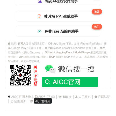
堆友Ai在线设计助手
推荐
咔片Ai PPT生成助手
热门
免费Trae Ai编程助手
说明:
官方网站主页；
App Store 下载，支持 iPhone/iPad/Mac；
官网入口
IOS
安
Google Play / 应用宝下载；
Mac/Windows/iOS/Android 官方下载；
卓
客户端
插件
浏览器插件（默认 Chrome）；
模型或项目托
GitHub / HuggingFace / ModelScope
管地址；
模型/软件接口地址；
官网的 MCP 栏目入口。 若未显示，表示暂无
API
MCP
对应渠道，欢迎补充或纠错。
AIGC官网收录 │
2025-07-03 │
486 次 │
人工核对 │
官网认证
│
定期更新 │
AI开发框架