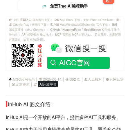
热门
免费Trae Ai编程助手
说明:
官方网站主页；
App Store 下载，支持 iPhone/iPad/Mac；
官网入口
IOS
安
Google Play / 应用宝下载；
Mac/Windows/iOS/Android 官方下载；
卓
客户端
插件
浏览器插件（默认 Chrome）；
模型或项目托
GitHub / HuggingFace / ModelScope
管地址；
模型/软件接口地址；
官网的 MCP 栏目入口。 若未显示，表示暂无
API
MCP
对应渠道，欢迎补充或纠错。
AIGC官网收录 │
2025-06-14 │
302 次 │
人工核对 │
官网认证
│
定期更新 │
AI开放平台
InHub AI 图文介绍：
InHub AI是一个开放的AI平台，提供多种AI工具和服务。
InHub AI致力于为用户提供高质量的AI工具，覆盖多个领