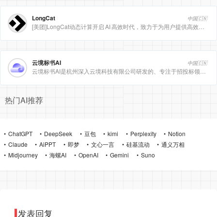
LongCat
中国🇨🇳
[美团]LongCat动态计算开启 AI 高效时代，致力于为用户提供高效、精准、多模态的人工智能服务。
云境标书AI
中国🇨🇳
云境标书AI是杭州深入云境科技有限公司研发的、专注于招投标领域的垂直人工智能平台。该平台深度集成自然
热门AI推荐
ChatGPT
DeepSeek
豆包
kimi
Perplexity
Notion
Claude
AiPPT
即梦
文心一言
硅基流动
通义万相
Midjourney
海螺AI
OpenAI
Gemini
Suno
发表回复