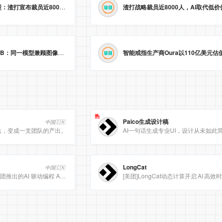
业绩创新高却“冷”转型：渣打宣布裁员近8000人，以AI取代低价值岗位
2026-05-23 09:29:25
字节跳动开源Lance 3B：同一模型兼顾图像视频理解与生成
2026-05-23 09:09:20
热
Paico生成设计稿
中国🇨🇳
法，变成一支团队的产出。
AI一句话生成专业UI，设计从未如此
LongCat
中国🇨🇳
Meituan CatPaw 是美团推出的AI 驱动编程 Agent 集成开发环境（IDE），定位为智能编程助手