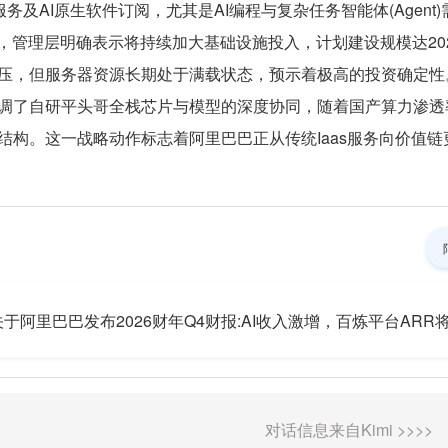
服务及AI原生软件订阅，尤其是AI编程与复杂任务智能体(Agen
，管理层明确表示将持续加大基础设施投入，计划建设规模达202
压，但服务器资源长期处于满载状态，预示着极高的投资确定性
调了自研平头哥全栈芯片与模型的深度协同，随着国产算力渗透率
结构。这一战略动作标志着阿里巴巴正从传统Iaas服务向价值链更
于阿里巴巴发布2026财年Q4财报:AI收入激增，百炼平台AR