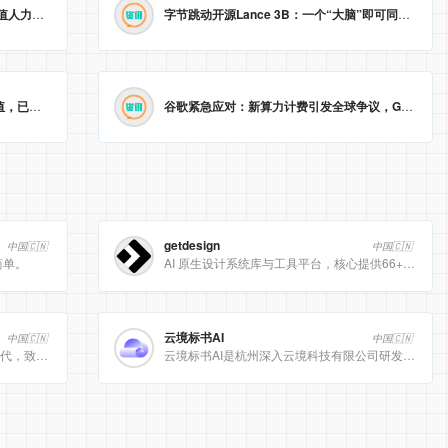
渣打战略裁员近8000人，AI取代低价值人力，业绩新高难掩“冰冷”转型。
2026-05-23 09:22:14
字节跳动开源Lance 3B：一个“大脑”即可同时处理图像理解与生成
智能戒指生产商Oura以110亿美元估值，已秘密递交美国IPO申请。
2026-05-23 09:04:59
谷歌紧急应对：新算力计费引发全球争议，Gemini Pro/Ultra 额度永久提升至3倍！
getdesign
中国🇨🇳
中国🇨🇳
简单。
AI 原生设计系统库与工具平台，核心提供66+ 顶级品牌的 DESIGN.md 设计规范文件
云境标书AI
中国🇨🇳
中国🇨🇳
[美团]LongCat动态计算开启 AI 高效时代，致力于为用户提供高效、精准、多模态的人工智能服务。
云境标书AI是杭州深入云境科技有限公司研发的、专注于招投标领域的垂直人工智能平台。该平台深度集成自然