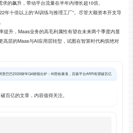
t)需求的飙升，带动平台流量在半年内增长超10倍。
2年十倍以上的“AI训练与推理工厂”。尽管大额资本开支导
。
提升，Maas业务的高毛利属性有望在未来两个季度内显
高层的Maas与AI应用层转型，试图在智算时代构筑绝对
阿里巴巴2026财年Q4财报出炉：AI营收暴涨，百炼平台ARR有望破百亿
R将破百亿的文章，内容值得关注。