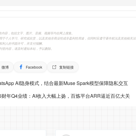
.cn)刊载的所有内容，包括文字、图片、音频、视频等均在网上搜集。
用于个人学习、研究或欣赏，以及其他非商业性或非盈利性用途，但同时应遵守著作权法及其他相关法
权利人的书面许可，并支付报酬。
刊登内容，请及时通知本站，予以删除。
微博
Facebook
复制链接
atsApp AI隐身模式，结合最新Muse Spark模型保障隐私交互
26财年Q4业绩：AI收入大幅上扬，百炼平台ARR逼近百亿大关