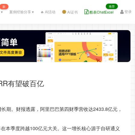
推荐
新
登录
 ▾
案例经验分享 ▾
🔥 AI活动
Ai证书
酷表ChatExcel
RR有望破百亿
长期。财报透露，阿里巴巴第四财季营收达2433.8亿元，
信将在本季度跨越100亿元大关。这一增长核心源于自研通义