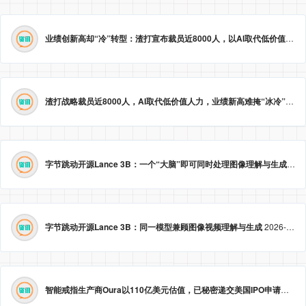
业绩创新高却“冷”转型：渣打宣布裁员近8000人，以AI取代低价值岗位
渣打战略裁员近8000人，AI取代低价值人力，业绩新高难掩“冰冷”转型。
字节跳动开源Lance 3B：一个“大脑”即可同时处理图像理解与生成
2026
字节跳动开源Lance 3B：同一模型兼顾图像视频理解与生成
2026-05-23 09:09:20
智能戒指生产商Oura以110亿美元估值，已秘密递交美国IPO申请。
2026