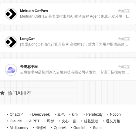
Meituan CatPaw
中国🇨🇳
Meituan CatPaw 是美团推出的AI 驱动编程 Agent 集成开发环境（IDE），定位为智能编程助手
LongCat
中国🇨🇳
[美团]LongCat动态计算开启 AI 高效时代，致力于为用户提供高效、精准、多模态的人工智能服务。
云境标书AI
中国🇨🇳
云境标书AI是杭州深入云境科技有限公司研发的、专注于招投标领域的垂直人工智能平台。该平台深度集成自然
热门AI推荐
ChatGPT
DeepSeek
豆包
kimi
Perplexity
Notion
Claude
AiPPT
即梦
文心一言
硅基流动
通义万相
Midjourney
海螺AI
OpenAI
Gemini
Suno