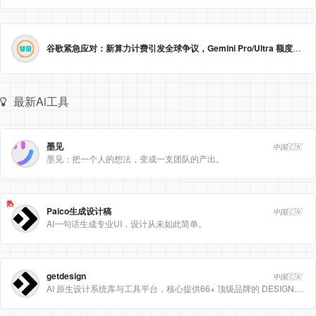
谷歌紧急应对：新算力计费引发全球争议，Gemini Pro/Ultra 额度永久提升至3倍！
最新Ai工具
墨见
中国🇨🇳
墨见：把一个人的想法，变成一支团队的产出。
热
Paico生成设计稿
中国🇨🇳
AI一句话生成专业UI，设计从未如此简单。
getdesign
中国🇨🇳
AI 原生设计系统库与工具平台，核心提供66+ 顶级品牌的 DESIGN.md 设计规范文件