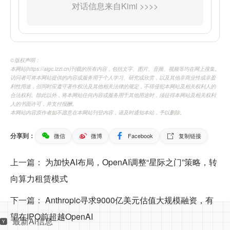
©️版权声明：
本网站(https://aigc.izzi.cn)刊载的所有内容，包括文字、图片、音频、视频等均在网上搜集。
访问者可将本网站提供的内容或服务用于个人学习、研究或欣赏，以及其他非商业性或非盈
利性用途，但同时应遵守著作权法及其他相关法律的规定，不得侵犯本网站及相关权利人的
合法权利。除此以外，将本网站任何内容或服务用于其他用途时，须征得本网站及相关权利
人的书面许可，并支付报酬。
本网站内容原作者如不愿意在本网站刊登内容，请及时通知本站，予以删除。
分享到：
微信
微博
Facebook
复制链接
上一篇：
为加快AI布局，OpenAI调整“星际之门”策略，转
向算力租赁模式
下一篇：
Anthropic寻求9000亿美元估值大规模融资，有
望在IPO前超越OpenAI
最新Ai信息