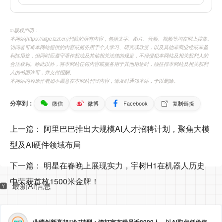
©️版权声明：
本网站(https://aigc.izzi.cn)刊载的所有内容，包括文字、图片、音频、视频等均在网上搜集。
访问者可将本网站提供的内容或服务用于个人学习、研究或欣赏，以及其他非商业性或非盈
利性用途，但同时应遵守著作权法及其他相关法律的规定，不得侵犯本网站及相关权利人的
合法权利。除此以外，将本网站任何内容或服务用于其他用途时，须征得本网站及相关权利
人的书面许可，并支付报酬。
本网站内容原作者如不愿意在本网站刊登内容，请及时通知本站，予以删除。
分享到：
微信
微博
Facebook
复制链接
上一篇：
阿里巴巴推出大规模AI人才招聘计划，聚焦大模
型及AI硬件领域布局
下一篇：
明星在春晚上展现实力，宇树H1在机器人历史
中荣获首枚1500米金牌！
最新Ai信息
业绩创新高却“冷”转型：渣打宣布裁员近8000人，以AI取代低价值岗位