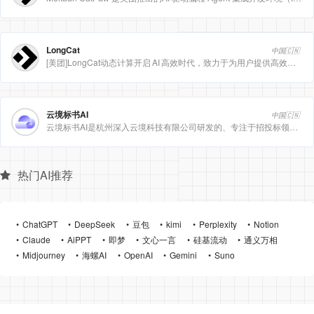
LongCat
中国🇨🇳
[美团]LongCat动态计算开启 AI 高效时代，致力于为用户提供高效、精准、多模态的人工智能服务。
云境标书AI
中国🇨🇳
云境标书AI是杭州深入云境科技有限公司研发的、专注于招投标领域的垂直人工智能平台。该平台深度集成自然
热门AI推荐
ChatGPT
DeepSeek
豆包
kimi
Perplexity
Notion
Claude
AiPPT
即梦
文心一言
硅基流动
通义万相
Midjourney
海螺AI
OpenAI
Gemini
Suno