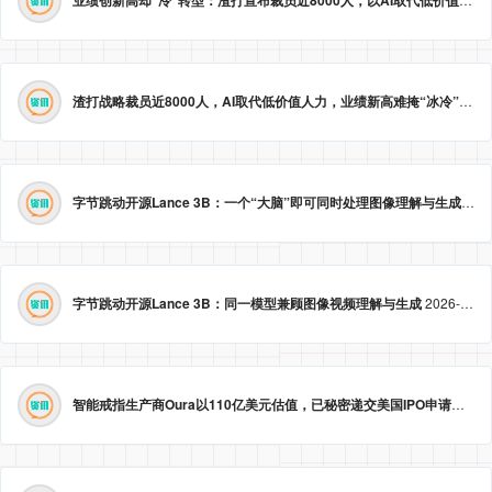
渣打战略裁员近8000人，AI取代低价值人力，业绩新高难掩“冰冷”转型。
字节跳动开源Lance 3B：一个“大脑”即可同时处理图像理解与生成
2026
字节跳动开源Lance 3B：同一模型兼顾图像视频理解与生成
2026-05-23 09:09:20
智能戒指生产商Oura以110亿美元估值，已秘密递交美国IPO申请。
2026