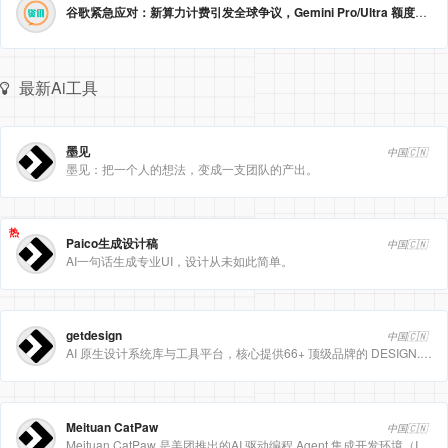
谷歌紧急应对：新算力计费引发全球争议，Gemini Pro/Ultra 额度永久提升至3倍！
最新Ai工具
墨见
中国🇨🇳
墨见：把一个人的想法，变成一支团队的产出。
热
Paico生成设计稿
中国🇨🇳
AI一句话生成专业UI，设计从未如此简单。
getdesign
中国🇨🇳
AI 原生设计系统库与工具平台，核心提供66+ 顶级品牌的 DESIGN.md 设计规范文件
Meituan CatPaw
中国🇨🇳
Meituan CatPaw 是美团推出的AI 驱动编程 Agent 集成开发环境（IDE），定位为智能编程助手