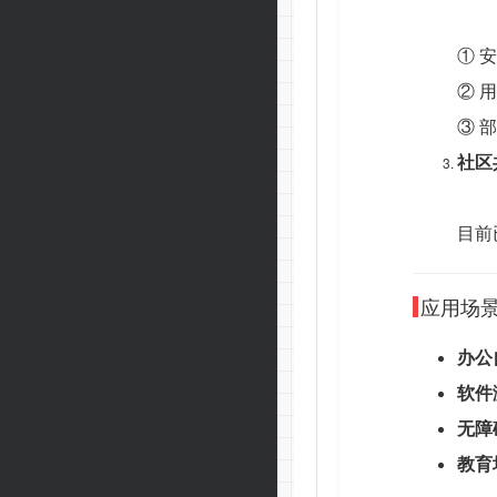
① 安
② 
③ 
社区
目前
应用场
办公
软件
无障
教育