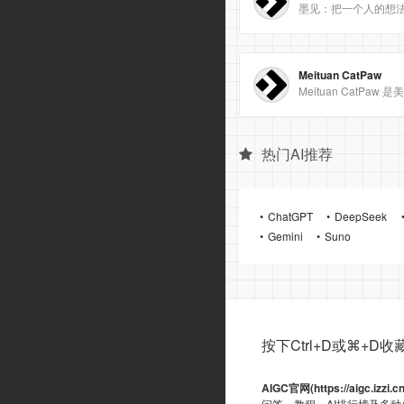
墨见：把一个人的想
Meituan CatPaw
热门AI推荐
ChatGPT
DeepSeek
Gemini
Suno
按下Ctrl+D或⌘+D收藏ai
AIGC官网(https://aigc.izzi.c
问答、教程、AI排行榜及多种