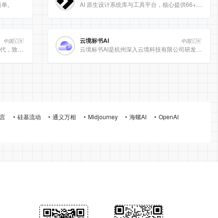
简单。
AI 原生设计系统库与工具平台，核心提供66+ 顶级品牌的 DESIGN.md 设计规范文件
云境标书AI
中国🇨🇳
中国🇨🇳
[美团]LongCat动态计算开启 AI 高效时代，致力于为用户提供高效、精准、多模态的人工智能服务。
云境标书AI是杭州深入云境科技有限公司研发的、专注于招投标领域的垂直人工智能平台。该平台深度集成自然
言
硅基流动
通义万相
Midjourney
海螺AI
OpenAI