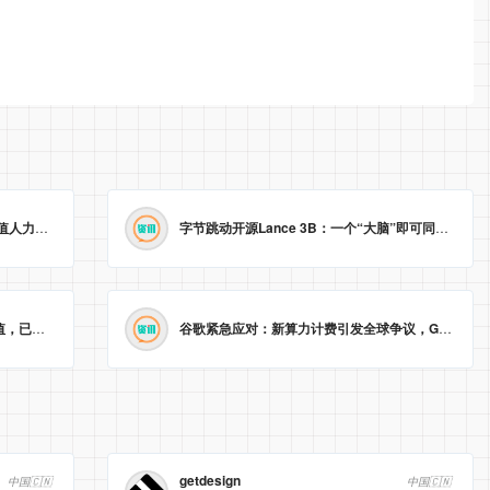
渣打战略裁员近8000人，AI取代低价值人力，业绩新高难掩“冰冷”转型。
2026-05-23 09:22:14
字节跳动开源Lance 3B：一个“大脑”即可同时处理图像理解与生成
智能戒指生产商Oura以110亿美元估值，已秘密递交美国IPO申请。
2026-05-23 09:04:59
谷歌紧急应对：新算力计费引发全球争议，Gemini Pro/Ultra 额度永久提升至3倍！
getdesign
中国🇨🇳
中国🇨🇳