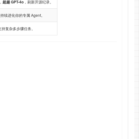
，
超越 GPT-4o
，刷新开源纪录。
进化你的专属 Agent。
，支持复杂多步骤任务。