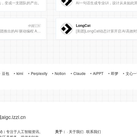
法，变成一支团队的产出。
AI一句话生成专业UI，设计从未如此
LongCat
中国🇨🇳
Meituan CatPaw 是美团推出的AI 驱动编程 Agent 集成开发环境（IDE），定位为智能编程助手
豆包
kimi
Perplexity
Notion
Claude
AiPPT
即梦
文心一
gc.izzi.cn
n/)：
专注于人工智能资讯、
关于：
· 关于我们
· 联系我们
AI工具服务。提供AI创作、