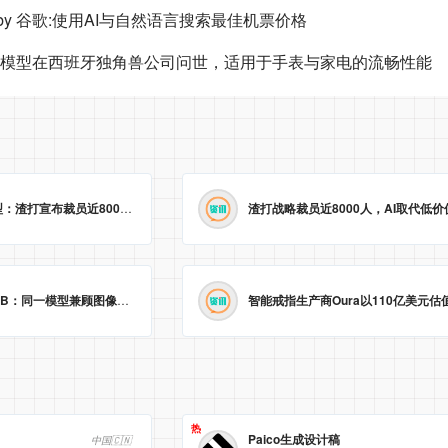
eals by 谷歌:使用AI与自然语言搜索最佳机票价格
I模型在西班牙独角兽公司问世，适用于手表与家电的流畅性能
业绩创新高却“冷”转型：渣打宣布裁员近8000人，以AI取代低价值岗位
2026-05-23 09:29:25
字节跳动开源Lance 3B：同一模型兼顾图像视频理解与生成
2026-05-23 09:09:20
热
Paico生成设计稿
中国🇨🇳