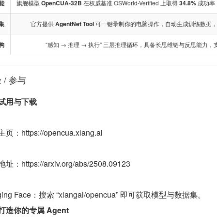
能
旗舰模型
OpenCUA-32B
在权威基准 OSWorld-Verified 上取得
34.8%
成功率
集
官方提供
AgentNet Tool
可一键录制你的电脑操作，自动生成训练数据，持续
构
“感知 → 推理 → 执行” 三层推理循环，具备长思维链与反思能力
/ 参与
试用与下载
主页：
https://opencua.xlang.ai
地址：
https://arxiv.org/abs/2508.09123
ging Face：搜索 “xlangai/opencua” 即可获取模型与数据集。
打造你的专属 Agent