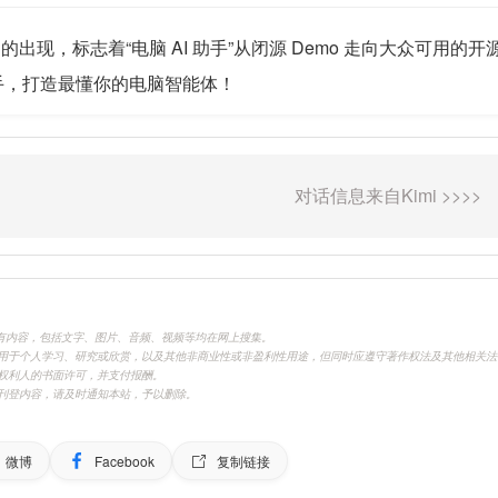
UA 的出现，标志着“电脑 AI 助手”从闭源 Demo 走向大众
手，打造最懂你的电脑智能体！
.cn)刊载的所有内容，包括文字、图片、音频、视频等均在网上搜集。
用于个人学习、研究或欣赏，以及其他非商业性或非盈利性用途，但同时应遵守著作权法及其他相关法
权利人的书面许可，并支付报酬。
刊登内容，请及时通知本站，予以删除。
微博
Facebook
复制链接