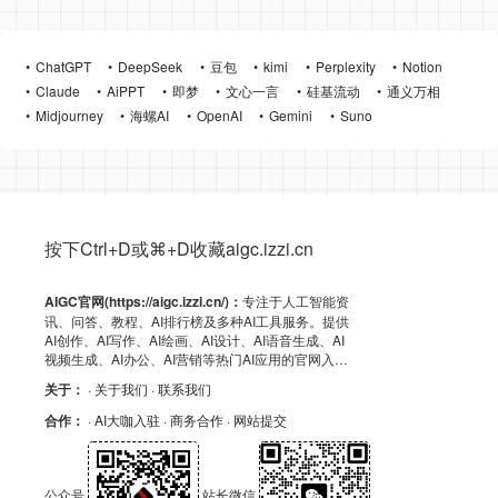
ChatGPT
DeepSeek
豆包
kimi
Perplexity
Notion
Claude
AiPPT
即梦
文心一言
硅基流动
通义万相
Midjourney
海螺AI
OpenAI
Gemini
Suno
按下Ctrl+D或⌘+D收藏aigc.izzi.cn
AIGC官网(https://aigc.izzi.cn/)：
专注于人工智能资
讯、问答、教程、AI排行榜及多种AI工具服务。提供
AI创作、AI写作、AI绘画、AI设计、AI语音生成、AI
视频生成、AI办公、AI营销等热门AI应用的官网入
口、APP下载、客户端资源、GitHub、浏览器插件及
关于：
· 关于我们
· 联系我们
API导航，助力高效AI体验！
合作：
· AI大咖入驻
· 商务合作
· 网站提交
公众号
站长微信