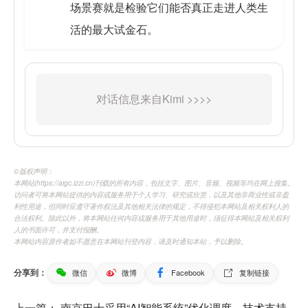
场景赛就是检验它们能否真正走进人类生
活的最大试金石。
©️版权声明：
本网站(https://aigc.izzi.cn)刊载的所有内容，包括文字、图片、音频、视频等均在网上搜集。
访问者可将本网站提供的内容或服务用于个人学习、研究或欣赏，以及其他非商业性或非盈
利性用途，但同时应遵守著作权法及其他相关法律的规定，不得侵犯本网站及相关权利人的
合法权利。除此以外，将本网站任何内容或服务用于其他用途时，须征得本网站及相关权利
人的书面许可，并支付报酬。
本网站内容原作者如不愿意在本网站刊登内容，请及时通知本站，予以删除。
分享到：
微信
微博
Facebook
复制链接
上一篇：
南京巴士采用“AI智能系统”优化调度，技术支持