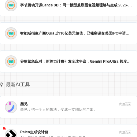
字节跳动开源Lance 3B：同一模型兼顾图像视频理解与生成
2026-05-23 09:09:20
智能戒指生产商Oura以110亿美元估值，已秘密递交美国IPO申请。
2026
谷歌紧急应对：新算力计费引发全球争议，Gemini Pro/Ultra 额度永久提升至3倍！
最新Ai工具
墨见
中国🇨🇳
墨见：把一个人的想法，变成一支团队的产出。
热
Paico生成设计稿
中国🇨🇳