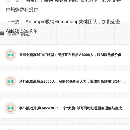
由蚂蚁数科提供
下一篇：
Anthropic吸纳Humanloop关键团队，加剧企业
AI解决方案竞争
最新Ai信息
业绩创新高却“冷”转型：渣打宣布裁员近8000人，以AI取代低价值岗位
渣打战略裁员近8000人，AI取代低价值人力，业绩新高难掩“冰冷”转型。
字节跳动开源Lance 3B：一个“大脑”即可同时处理图像理解与生成
2026