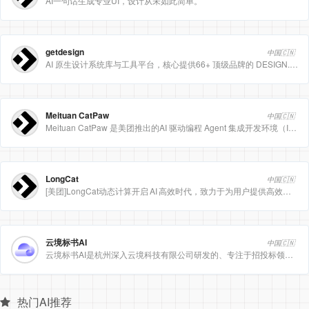
AI一句话生成专业UI，设计从未如此简单。
getdesign
中国🇨🇳
AI 原生设计系统库与工具平台，核心提供66+ 顶级品牌的 DESIGN.md 设计规范文件
Meituan CatPaw
中国🇨🇳
Meituan CatPaw 是美团推出的AI 驱动编程 Agent 集成开发环境（IDE），定位为智能编程助手
LongCat
中国🇨🇳
[美团]LongCat动态计算开启 AI 高效时代，致力于为用户提供高效、精准、多模态的人工智能服务。
云境标书AI
中国🇨🇳
云境标书AI是杭州深入云境科技有限公司研发的、专注于招投标领域的垂直人工智能平台。该平台深度集成自然
热门AI推荐