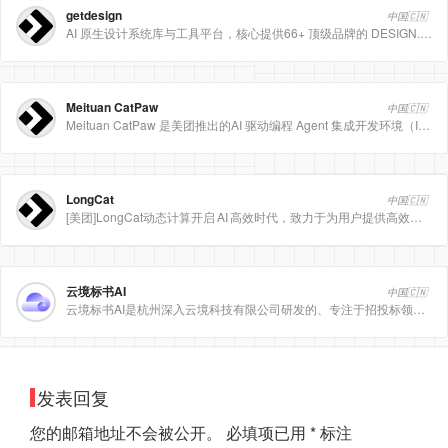
getdesign
中国🇨🇳
AI 原生设计系统库与工具平台，核心提供66+ 顶级品牌的 DESIGN.md 设计规范文件
Meituan CatPaw
中国🇨🇳
Meituan CatPaw 是美团推出的AI 驱动编程 Agent 集成开发环境（IDE），定位为智能编程助手
LongCat
中国🇨🇳
[美团]LongCat动态计算开启 AI 高效时代，致力于为用户提供高效、精准、多模态的人工智能服务。
云境标书AI
中国🇨🇳
云境标书AI是杭州深入云境科技有限公司研发的、专注于招投标领域的垂直人工智能平台。该平台深度集成自然
发表回复
您的邮箱地址不会被公开。
必填项已用
*
标注