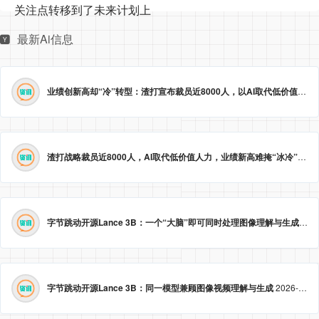
关注点转移到了未来计划上
最新Ai信息
业绩创新高却“冷”转型：渣打宣布裁员近8000人，以AI取代低价值岗位
渣打战略裁员近8000人，AI取代低价值人力，业绩新高难掩“冰冷”转型。
字节跳动开源Lance 3B：一个“大脑”即可同时处理图像理解与生成
2026
字节跳动开源Lance 3B：同一模型兼顾图像视频理解与生成
2026-05-23 09:09:20