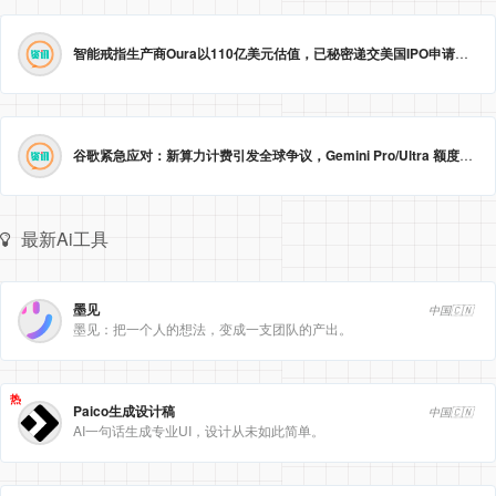
智能戒指生产商Oura以110亿美元估值，已秘密递交美国IPO申请。
2026
谷歌紧急应对：新算力计费引发全球争议，Gemini Pro/Ultra 额度永久提升至3倍！
最新Ai工具
墨见
中国🇨🇳
墨见：把一个人的想法，变成一支团队的产出。
热
Paico生成设计稿
中国🇨🇳
AI一句话生成专业UI，设计从未如此简单。