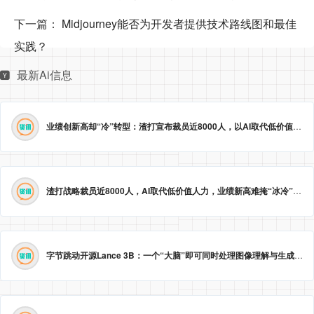
下一篇：
Midjourney能否为开发者提供技术路线图和最佳
实践？
最新Ai信息
业绩创新高却“冷”转型：渣打宣布裁员近8000人，以AI取代低价值岗位
渣打战略裁员近8000人，AI取代低价值人力，业绩新高难掩“冰冷”转型。
字节跳动开源Lance 3B：一个“大脑”即可同时处理图像理解与生成
2026