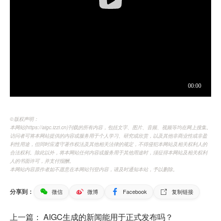
©️版权声明：
本网站(https://aigc.izzi.cn)刊载的所有内容，包括文字、图片、音频、视频等均在网上搜集。
访问者可将本网站提供的内容或服务用于个人学习、研究或欣赏，以及其他非商业性或非盈
利性用途，但同时应遵守著作权法及其他相关法律的规定，不得侵犯本网站及相关权利人的
合法权利。除此以外，将本网站任何内容或服务用于其他用途时，须征得本网站及相关权利
人的书面许可，并支付报酬。
本网站内容原作者如不愿意在本网站刊登内容，请及时通知本站，予以删除。
分享到：
微信
微博
Facebook
复制链接
上一篇：
AIGC生成的新闻能用于正式发布吗？