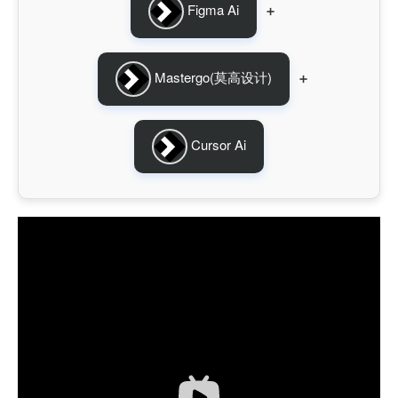
Figma Ai
➕
Mastergo(莫高设计)
➕
Cursor Ai