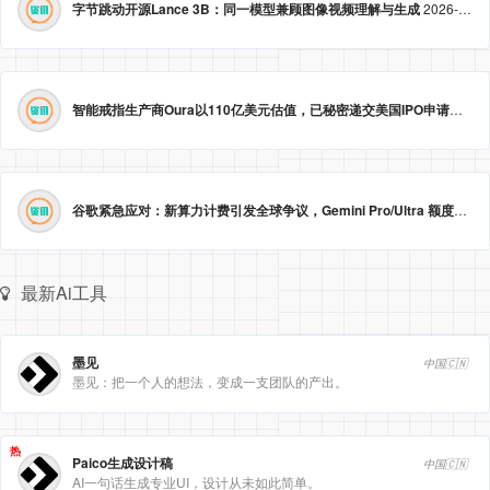
字节跳动开源Lance 3B：同一模型兼顾图像视频理解与生成
2026-05-23 09:09:20
智能戒指生产商Oura以110亿美元估值，已秘密递交美国IPO申请。
2026
谷歌紧急应对：新算力计费引发全球争议，Gemini Pro/Ultra 额度永久提升至3倍！
最新Ai工具
墨见
中国🇨🇳
墨见：把一个人的想法，变成一支团队的产出。
热
Paico生成设计稿
中国🇨🇳
AI一句话生成专业UI，设计从未如此简单。