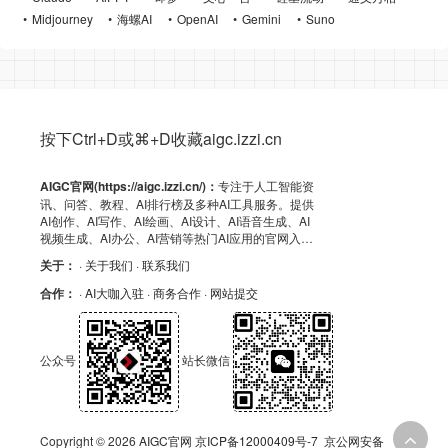
Midjourney
海螺AI
OpenAI
Gemini
Suno
按下Ctrl+D或⌘+D收藏aigc.izzi.cn
AIGC官网(https://aigc.izzi.cn/)：
专注于人工智能资
讯、问答、教程、AI排行榜及多种AI工具服务。提供
AI创作、AI写作、AI绘画、AI设计、AI语音生成、AI
视频生成、AI办公、AI营销等热门AI应用的官网入
口、APP下载、客户端资源、GitHub、浏览器插件及
关于：
· 关于我们
· 联系我们
API导航，助力高效AI体验！
合作：
· AI大咖入驻
· 商务合作
· 网站提交
公众号
站长微信
Copyright © 2026
AIGC官网
京ICP备12000409号-7
京公网安备