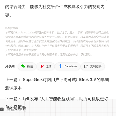
的结合能力，能够为社交平台生成极具吸引力的视觉内
容。
©️版权声明：
本网站(https://aigc.izzi.cn)刊载的所有内容，包括文字、图片、音频、视频等均在网上搜集。
访问者可将本网站提供的内容或服务用于个人学习、研究或欣赏，以及其他非商业性或非盈
利性用途，但同时应遵守著作权法及其他相关法律的规定，不得侵犯本网站及相关权利人的
合法权利。除此以外，将本网站任何内容或服务用于其他用途时，须征得本网站及相关权利
人的书面许可，并支付报酬。
本网站内容原作者如不愿意在本网站刊登内容，请及时通知本站，予以删除。
分享到：
微信
微博
Facebook
复制链接
上一篇：
SuperGrok订阅用户下周可试用Grok 3. 5的早期
测试版本
下一篇：
Lyft 发布 “人工智能收益顾问”，助力司机改进订
单选择策略
最新Ai信息