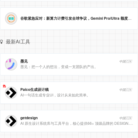
谷歌紧急应对：新算力计费引发全球争议，Gemini Pro/Ultra 额度永久提升至3倍！
最新Ai工具
墨见
中国🇨🇳
墨见：把一个人的想法，变成一支团队的产出。
热
Paico生成设计稿
中国🇨🇳
AI一句话生成专业UI，设计从未如此简单。
getdesign
中国🇨🇳
AI 原生设计系统库与工具平台，核心提供66+ 顶级品牌的 DESIGN.md 设计规范文件