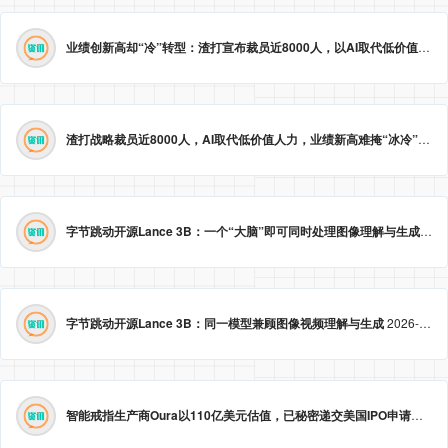
业绩创新高却“冷”转型：渣打宣布裁员近8000人，以AI取代低价值岗位
渣打战略裁员近8000人，AI取代低价值人力，业绩新高难掩“冰冷”转型。
字节跳动开源Lance 3B：一个“大脑”即可同时处理图像理解与生成
2026
字节跳动开源Lance 3B：同一模型兼顾图像视频理解与生成
2026-05-23 09:09:20
智能戒指生产商Oura以110亿美元估值，已秘密递交美国IPO申请。
2026