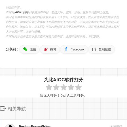
©️版权声明：
本网站(
AIGC官网
)刊载的所有内容，包括文字、图片、音频、视频等均在网上搜集。
访问者可将本网站提供的内容或服务用于个人学习、研究或欣赏，以及其他非商业性或非盈
利性用途，但同时应遵守著作权法及其他相关法律的规定，不得侵犯本网站及相关权利人的
合法权利。除此以外，将本网站任何内容或服务用于其他用途时，须征得本网站及相关权利
人的书面许可，并支付报酬。
本网站内容原作者如不愿意在本网站刊登内容，请及时通知本站，予以删除。
分享到：
微信
微博
Facebook
复制链接
为此AIGC软件打分
暂无人打分！为此AI工具打分。
相关导航
PerfectEssayWriter
美国🇺🇸