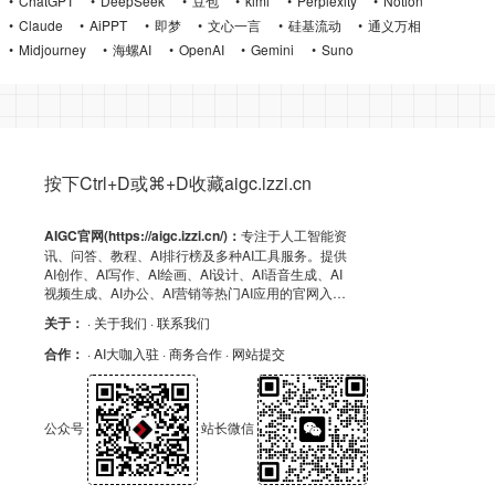
ChatGPT
DeepSeek
豆包
kimi
Perplexity
Notion
Claude
AiPPT
即梦
文心一言
硅基流动
通义万相
Midjourney
海螺AI
OpenAI
Gemini
Suno
按下Ctrl+D或⌘+D收藏aigc.izzi.cn
AIGC官网(https://aigc.izzi.cn/)：
专注于人工智能资
讯、问答、教程、AI排行榜及多种AI工具服务。提供
AI创作、AI写作、AI绘画、AI设计、AI语音生成、AI
视频生成、AI办公、AI营销等热门AI应用的官网入
口、APP下载、客户端资源、GitHub、浏览器插件及
关于：
· 关于我们
· 联系我们
API导航，助力高效AI体验！
合作：
· AI大咖入驻
· 商务合作
· 网站提交
公众号
站长微信