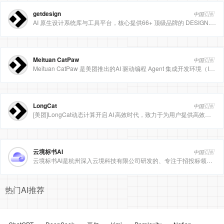
getdesign
中国🇨🇳
AI 原生设计系统库与工具平台，核心提供66+ 顶级品牌的 DESIGN.md 设计规范文件
Meituan CatPaw
中国🇨🇳
Meituan CatPaw 是美团推出的AI 驱动编程 Agent 集成开发环境（IDE），定位为智能编程助手
LongCat
中国🇨🇳
[美团]LongCat动态计算开启 AI 高效时代，致力于为用户提供高效、精准、多模态的人工智能服务。
云境标书AI
中国🇨🇳
云境标书AI是杭州深入云境科技有限公司研发的、专注于招投标领域的垂直人工智能平台。该平台深度集成自然
热门AI推荐