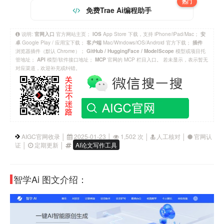
热门
免费Trae Ai编程助手
说明:
官方网站主页；
App Store 下载，支持 iPhone/iPad/Mac；
官网入口
IOS
安
Google Play / 应用宝下载；
Mac/Windows/iOS/Android 官方下载；
卓
客户端
插件
浏览器插件（默认 Chrome）；
模型或项目托
GitHub / HuggingFace / ModelScope
管地址；
模型/软件接口地址；
官网的 MCP 栏目入口。 若未显示，表示暂无
API
MCP
对应渠道，欢迎补充或纠错。
AIGC官网收录 │
2025-01-23 │
1,502 次 │
人工核对 │
官网认
证 │
定期更新 │
AI论文写作工具
智学Ai 图文介绍：