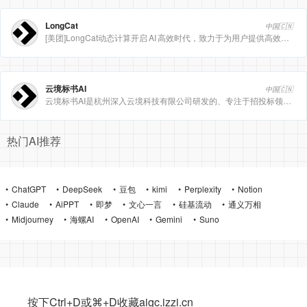
LongCat
中国🇨🇳
[美团]LongCat动态计算开启 AI 高效时代，致力于为用户提供高效、精准、多模态的人工智能服务。
云境标书AI
中国🇨🇳
云境标书AI是杭州深入云境科技有限公司研发的、专注于招投标领域的垂直人工智能平台。该平台深度集成自然
热门AI推荐
ChatGPT
DeepSeek
豆包
kimi
Perplexity
Notion
Claude
AiPPT
即梦
文心一言
硅基流动
通义万相
Midjourney
海螺AI
OpenAI
Gemini
Suno
按下Ctrl+D或⌘+D收藏aigc.izzi.cn