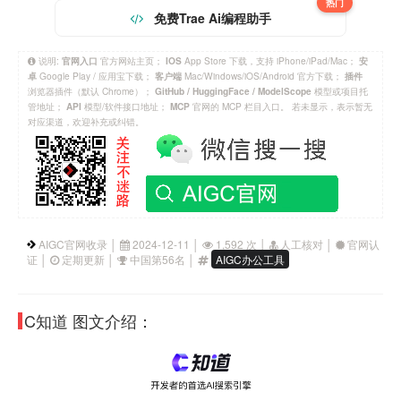
热门
免费Trae Ai编程助手
说明:
官方网站主页；
App Store 下载，支持 iPhone/iPad/Mac；
官网入口
IOS
安
Google Play / 应用宝下载；
Mac/Windows/iOS/Android 官方下载；
卓
客户端
插件
浏览器插件（默认 Chrome）；
模型或项目托
GitHub / HuggingFace / ModelScope
管地址；
模型/软件接口地址；
官网的 MCP 栏目入口。 若未显示，表示暂无
API
MCP
对应渠道，欢迎补充或纠错。
AIGC官网收录 │
2024-12-11 │
1,592 次 │
人工核对 │
官网认
证 │
定期更新 │
中国第56名 │
AIGC办公工具
C知道 图文介绍：