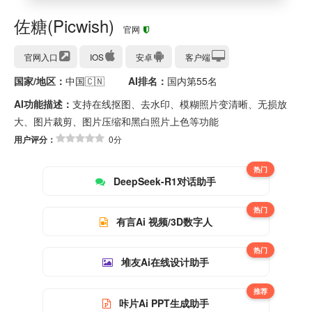
佐糖(Picwish)
官网
官网入口
IOS
安卓
客户端
国家/地区：
中国🇨🇳
AI排名：
国内第55名
AI功能描述：
支持在线抠图、去水印、模糊照片变清晰、无损放
大、图片裁剪、图片压缩和黑白照片上色等功能
用户评分：
0分
热门
DeepSeek-R1对话助手
热门
有言Ai 视频/3D数字人
热门
堆友Ai在线设计助手
推荐
咔片Ai PPT生成助手