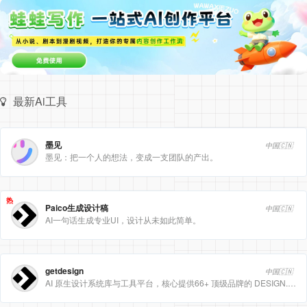
最新Ai工具
墨见
中国🇨🇳
墨见：把一个人的想法，变成一支团队的产出。
热
Paico生成设计稿
中国🇨🇳
AI一句话生成专业UI，设计从未如此简单。
getdesign
中国🇨🇳
AI 原生设计系统库与工具平台，核心提供66+ 顶级品牌的 DESIGN.md 设计规范文件