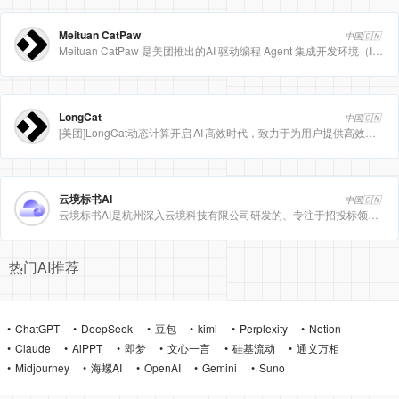
Meituan CatPaw
中国🇨🇳
Meituan CatPaw 是美团推出的AI 驱动编程 Agent 集成开发环境（IDE），定位为智能编程助手
LongCat
中国🇨🇳
[美团]LongCat动态计算开启 AI 高效时代，致力于为用户提供高效、精准、多模态的人工智能服务。
云境标书AI
中国🇨🇳
云境标书AI是杭州深入云境科技有限公司研发的、专注于招投标领域的垂直人工智能平台。该平台深度集成自然
热门AI推荐
ChatGPT
DeepSeek
豆包
kimi
Perplexity
Notion
Claude
AiPPT
即梦
文心一言
硅基流动
通义万相
Midjourney
海螺AI
OpenAI
Gemini
Suno