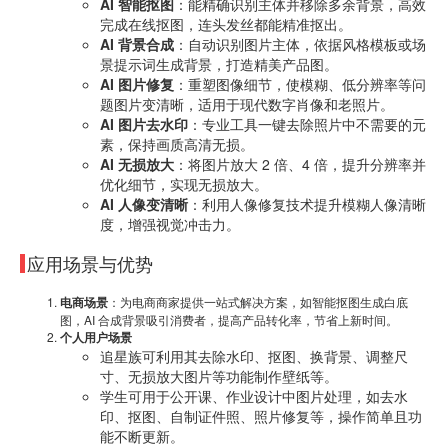
AI 智能抠图
：能精确识别主体并移除多余背景，高效
完成在线抠图，连头发丝都能精准抠出。
AI 背景合成
：自动识别图片主体，依据风格模板或场
景提示词生成背景，打造精美产品图。
AI 图片修复
：重塑图像细节，使模糊、低分辨率等问
题图片变清晰，适用于现代数字肖像和老照片。
AI 图片去水印
：专业工具一键去除照片中不需要的元
素，保持画质高清无损。
AI 无损放大
：将图片放大 2 倍、4 倍，提升分辨率并
优化细节，实现无损放大。
AI 人像变清晰
：利用人像修复技术提升模糊人像清晰
度，增强视觉冲击力。
应用场景与优势
电商场景
：为电商商家提供一站式解决方案，如智能抠图生成白底
图，AI 合成背景吸引消费者，提高产品转化率，节省上新时间。
个人用户场景
追星族可利用其去除水印、抠图、换背景、调整尺
寸、无损放大图片等功能制作壁纸等。
学生可用于公开课、作业设计中图片处理，如去水
印、抠图、自制证件照、照片修复等，操作简单且功
能不断更新。