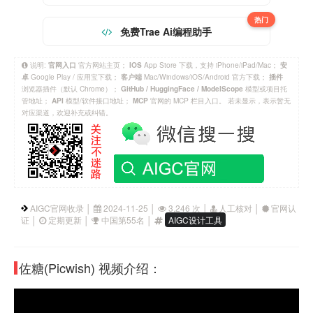
热门
免费Trae Ai编程助手
说明:
官方网站主页；
App Store 下载，支持 iPhone/iPad/Mac；
官网入口
IOS
安
Google Play / 应用宝下载；
Mac/Windows/iOS/Android 官方下载；
卓
客户端
插件
浏览器插件（默认 Chrome）；
模型或项目托
GitHub / HuggingFace / ModelScope
管地址；
模型/软件接口地址；
官网的 MCP 栏目入口。 若未显示，表示暂无
API
MCP
对应渠道，欢迎补充或纠错。
AIGC官网收录 │
2024-11-25 │
3,246 次 │
人工核对 │
官网认
证 │
定期更新 │
中国第55名 │
AIGC设计工具
佐糖(Picwish) 视频介绍：