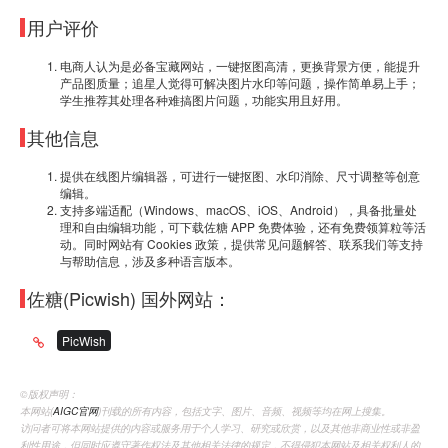
用户评价
电商人认为是必备宝藏网站，一键抠图高清，更换背景方便，能提升
产品图质量；追星人觉得可解决图片水印等问题，操作简单易上手；
学生推荐其处理各种难搞图片问题，功能实用且好用。
其他信息
提供在线图片编辑器，可进行一键抠图、水印消除、尺寸调整等创意
编辑。
支持多端适配（Windows、macOS、iOS、Android），具备批量处
理和自由编辑功能，可下载佐糖 APP 免费体验，还有免费领算粒等活
动。同时网站有 Cookies 政策，提供常见问题解答、联系我们等支持
与帮助信息，涉及多种语言版本。
佐糖(Picwish) 国外网站：
PicWish
©️版权声明：
本网站(
AIGC官网
)刊载的所有内容，包括文字、图片、音频、视频等均在网上搜集。
访问者可将本网站提供的内容或服务用于个人学习、研究或欣赏，以及其他非商业性或非盈
利性用途，但同时应遵守著作权法及其他相关法律的规定，不得侵犯本网站及相关权利人的