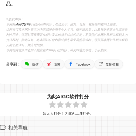
品。
©️版权声明：
本网站(
AIGC官网
)刊载的所有内容，包括文字、图片、音频、视频等均在网上搜集。
访问者可将本网站提供的内容或服务用于个人学习、研究或欣赏，以及其他非商业性或非盈
利性用途，但同时应遵守著作权法及其他相关法律的规定，不得侵犯本网站及相关权利人的
合法权利。除此以外，将本网站任何内容或服务用于其他用途时，须征得本网站及相关权利
人的书面许可，并支付报酬。
本网站内容原作者如不愿意在本网站刊登内容，请及时通知本站，予以删除。
分享到：
微信
微博
Facebook
复制链接
为此AIGC软件打分
暂无人打分！为此AI工具打分。
相关导航