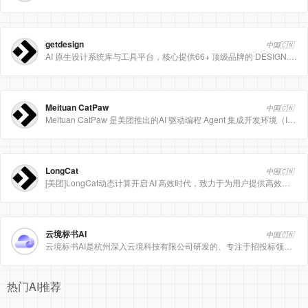
getdesign
中国🇨🇳
AI 原生设计系统库与工具平台，核心提供66+ 顶级品牌的 DESIGN.md 设计规范文件
Meituan CatPaw
中国🇨🇳
Meituan CatPaw 是美团推出的AI 驱动编程 Agent 集成开发环境（IDE），定位为智能编程助手
LongCat
中国🇨🇳
[美团]LongCat动态计算开启 AI 高效时代，致力于为用户提供高效、精准、多模态的人工智能服务。
云境标书AI
中国🇨🇳
云境标书AI是杭州深入云境科技有限公司研发的、专注于招投标领域的垂直人工智能平台。该平台深度集成自然
热门AI推荐