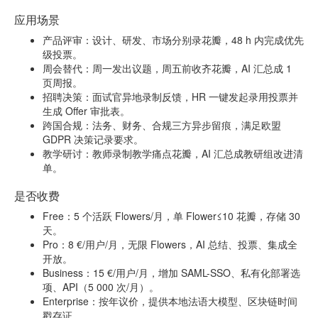
应用场景
产品评审：设计、研发、市场分别录花瓣，48 h 内完成优先
级投票。
周会替代：周一发出议题，周五前收齐花瓣，AI 汇总成 1
页周报。
招聘决策：面试官异地录制反馈，HR 一键发起录用投票并
生成 Offer 审批表。
跨国合规：法务、财务、合规三方异步留痕，满足欧盟
GDPR 决策记录要求。
教学研讨：教师录制教学痛点花瓣，AI 汇总成教研组改进清
单。
是否收费
Free：5 个活跃 Flowers/月，单 Flower≤10 花瓣，存储 30
天。
Pro：8 €/用户/月，无限 Flowers，AI 总结、投票、集成全
开放。
Business：15 €/用户/月，增加 SAML-SSO、私有化部署选
项、API（5 000 次/月）。
Enterprise：按年议价，提供本地法语大模型、区块链时间
戳存证。