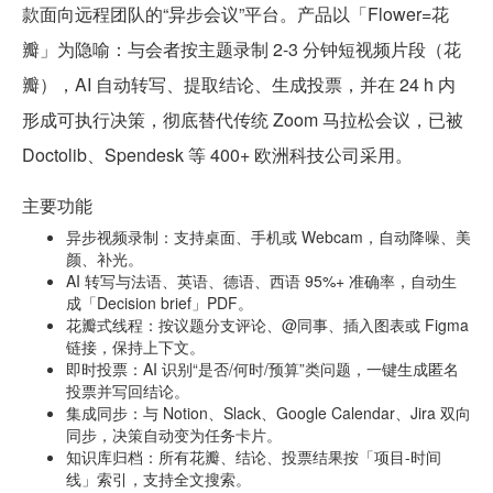
款面向远程团队的“异步会议”平台。产品以「Flower=花
瓣」为隐喻：与会者按主题录制 2-3 分钟短视频片段（花
瓣），AI 自动转写、提取结论、生成投票，并在 24 h 内
形成可执行决策，彻底替代传统 Zoom 马拉松会议，已被
Doctolib、Spendesk 等 400+ 欧洲科技公司采用。
主要功能
异步视频录制：支持桌面、手机或 Webcam，自动降噪、美
颜、补光。
AI 转写与法语、英语、德语、西语 95%+ 准确率，自动生
成「Decision brief」PDF。
花瓣式线程：按议题分支评论、@同事、插入图表或 Figma
链接，保持上下文。
即时投票：AI 识别“是否/何时/预算”类问题，一键生成匿名
投票并写回结论。
集成同步：与 Notion、Slack、Google Calendar、Jira 双向
同步，决策自动变为任务卡片。
知识库归档：所有花瓣、结论、投票结果按「项目-时间
线」索引，支持全文搜索。