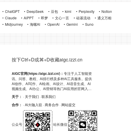
ChatGPT
DeepSeek
豆包
kimi
Perplexity
Notion
Claude
AiPPT
即梦
文心一言
硅基流动
通义万相
Midjourney
海螺AI
OpenAI
Gemini
Suno
按下Ctrl+D或⌘+D收藏aigc.izzi.cn
AIGC官网(https://aigc.izzi.cn/)：
专注于人工智能资
讯、问答、教程、AI排行榜及多种AI工具服务。提供
AI创作、AI写作、AI绘画、AI设计、AI语音生成、AI
视频生成、AI办公、AI营销等热门AI应用的官网入
口、APP下载、客户端资源、GitHub、浏览器插件及
关于：
· 关于我们
· 联系我们
API导航，助力高效AI体验！
合作：
· AI大咖入驻
· 商务合作
· 网站提交
公众号
站长微信