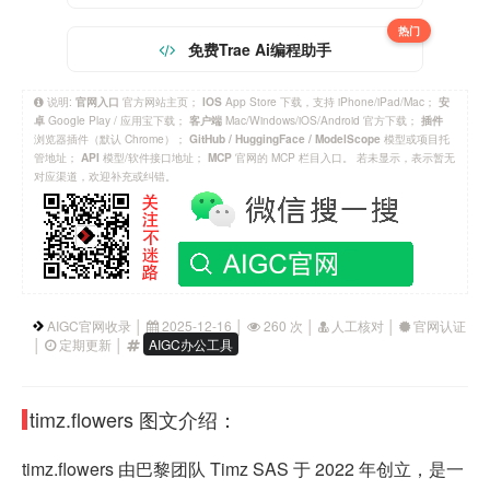
热门
免费Trae Ai编程助手
说明:
官方网站主页；
App Store 下载，支持 iPhone/iPad/Mac；
官网入口
IOS
安
Google Play / 应用宝下载；
Mac/Windows/iOS/Android 官方下载；
卓
客户端
插件
浏览器插件（默认 Chrome）；
模型或项目托
GitHub / HuggingFace / ModelScope
管地址；
模型/软件接口地址；
官网的 MCP 栏目入口。 若未显示，表示暂无
API
MCP
对应渠道，欢迎补充或纠错。
AIGC官网收录 │
2025-12-16 │
260 次 │
人工核对 │
官网认证
│
定期更新 │
AIGC办公工具
timz.flowers 图文介绍：
timz.flowers 由巴黎团队 Timz SAS 于 2022 年创立，是一