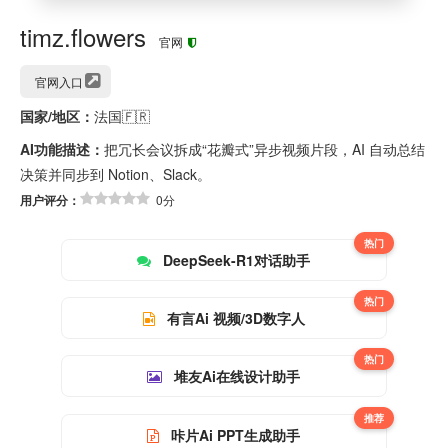
timz.flowers
官网
官网入口
国家/地区：
法国🇫🇷
AI功能描述：
把冗长会议拆成“花瓣式”异步视频片段，AI 自动总结
决策并同步到 Notion、Slack。
用户评分：
0分
热门
DeepSeek-R1对话助手
热门
有言Ai 视频/3D数字人
热门
堆友Ai在线设计助手
推荐
咔片Ai PPT生成助手