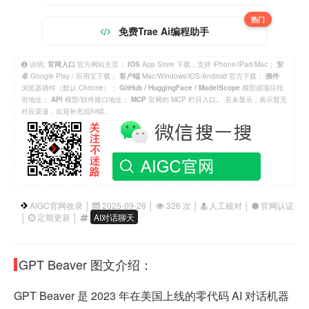
热门
免费Trae Ai编程助手
说明:
官方网站主页；
App Store 下载，支持 iPhone/iPad/Mac；
官网入口
IOS
安
Google Play / 应用宝下载；
Mac/Windows/iOS/Android 官方下载；
卓
客户端
插件
浏览器插件（默认 Chrome）；
模型或项目托
GitHub / HuggingFace / ModelScope
管地址；
模型/软件接口地址；
官网的 MCP 栏目入口。 若未显示，表示暂无
API
MCP
对应渠道，欢迎补充或纠错。
AIGC官网收录 │
2025-09-26 │
326 次 │
人工核对 │
官网认证
│
定期更新 │
AI对话聊天
GPT Beaver 图文介绍：
GPT Beaver 是 2023 年在美国上线的零代码 AI 对话机器