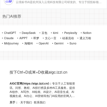
云境标书AI是杭州深入云境科技有限公司研发的、专注于招投标领域的垂直人工智能平台。该平台深度集成自然
热门AI推荐
ChatGPT
DeepSeek
豆包
kimi
Perplexity
Notion
Claude
AiPPT
即梦
文心一言
硅基流动
通义万相
Midjourney
海螺AI
OpenAI
Gemini
Suno
按下Ctrl+D或⌘+D收藏aigc.izzi.cn
AIGC官网(https://aigc.izzi.cn/)：
专注于人工智能资
讯、问答、教程、AI排行榜及多种AI工具服务。提供
AI创作、AI写作、AI绘画、AI设计、AI语音生成、AI
视频生成、AI办公、AI营销等热门AI应用的官网入
口、APP下载、客户端资源、GitHub、浏览器插件及
关于：
· 关于我们
· 联系我们
API导航，助力高效AI体验！