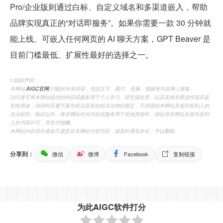
Pro/企业版则通过白标、自定义域名和多渠道嵌入，帮助
品牌实现真正的“对话即服务”。如果你需要一款 30 分钟就
能上线、可嵌入任何网页的 AI 聊天方案，GPT Beaver 是
目前门槛最低、扩展性最好的选择之一。
©️版权声明：
本网站(
AIGC官网
)刊载的所有内容，包括文字、图片、音频、视频等均在网上搜集。
访问者可将本网站提供的内容或服务用于个人学习、研究或欣赏，以及其他非商业性或非盈
利性用途，但同时应遵守著作权法及其他相关法律的规定，不得侵犯本网站及相关权利人的
合法权利。除此以外，将本网站任何内容或服务用于其他用途时，须征得本网站及相关权利
人的书面许可，并支付报酬。
本网站内容原作者如不愿意在本网站刊登内容，请及时通知本站，予以删除。
分享到：
微信
微博
Facebook
复制链接
为此AIGC软件打分