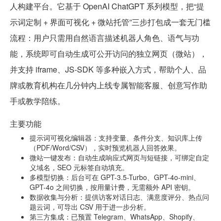
人构建平台。它基于 OpenAI ChatGPT 系列模型，把“提
示词定制 + 界面可视化 + 微站托管”三步打包成一套无门槛
流程：用户只需用自然语言描述机器人角色、语气与功
能，系统即可自动生成可公开访问的独立网页（微站），
并支持 iframe、JS-SDK 等多种嵌入方式，帮助个人、品
牌或教育机构在几分钟内上线专属智能客服、创意写作助
手或教学陪练。
主要功能
提示词可视化编辑器：支持变量、条件分支、知识库上传
（PDF/Word/CSV），实时预览机器人回答效果。
微站一键发布：自动生成响应式网页与短链接，可绑定自定
义域名，SEO 元标签自动填充。
多模型切换：后台可在 GPT-3.5-Turbo、GPT-4o-mini、
GPT-4o 之间切换，按用量计费，无需额外 API 密钥。
数据收集与分析：提供访客对话日志、满意度评分、热点问
题云词，可导出 CSV 用于进一步分析。
第三方集成：已预置 Telegram、WhatsApp、Shopify、