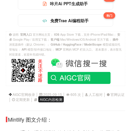
咔片Ai PPT生成助手
热门
免费Trae Ai编程助手
说明:
官方网站主页；
App Store 下载，支持 iPhone/iPad/Mac；
官网入口
IOS
安
Google Play / 应用宝下载；
Mac/Windows/iOS/Android 官方下载；
卓
客户端
插件
浏览器插件（默认 Chrome）；
模型或项目托
GitHub / HuggingFace / ModelScope
管地址；
模型/软件接口地址；
官网的 MCP 栏目入口。 若未显示，表示暂无
API
MCP
对应渠道，欢迎补充或纠错。
AIGC官网收录 │
2025-09-15 │
605 次 │
人工核对 │
官网认证
│
定期更新 │
AIGC内容检测
Mintlify 图文介绍：