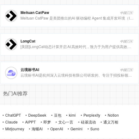
Meituan CatPaw
中国🇨🇳
Meituan CatPaw 是美团推出的AI 驱动编程 Agent 集成开发环境（IDE），定位为智能编程助手
LongCat
中国🇨🇳
[美团]LongCat动态计算开启 AI 高效时代，致力于为用户提供高效、精准、多模态的人工智能服务。
云境标书AI
中国🇨🇳
云境标书AI是杭州深入云境科技有限公司研发的、专注于招投标领域的垂直人工智能平台。该平台深度集成自然
热门AI推荐
ChatGPT
DeepSeek
豆包
kimi
Perplexity
Notion
Claude
AiPPT
即梦
文心一言
硅基流动
通义万相
Midjourney
海螺AI
OpenAI
Gemini
Suno