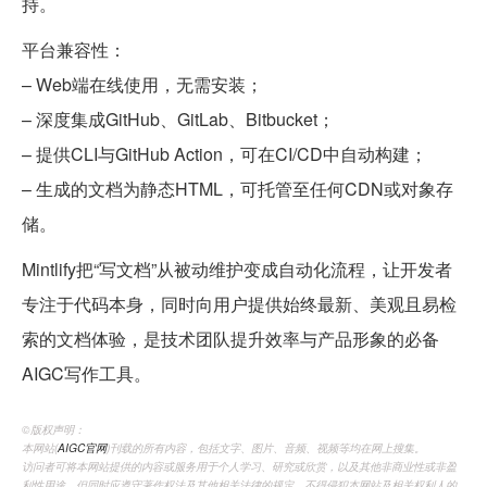
持。
平台兼容性：
– Web端在线使用，无需安装；
– 深度集成GitHub、GitLab、Bitbucket；
– 提供CLI与GitHub Action，可在CI/CD中自动构建；
– 生成的文档为静态HTML，可托管至任何CDN或对象存
储。
Mintlify把“写文档”从被动维护变成自动化流程，让开发者
专注于代码本身，同时向用户提供始终最新、美观且易检
索的文档体验，是技术团队提升效率与产品形象的必备
AIGC写作工具。
©️版权声明：
本网站(
AIGC官网
)刊载的所有内容，包括文字、图片、音频、视频等均在网上搜集。
访问者可将本网站提供的内容或服务用于个人学习、研究或欣赏，以及其他非商业性或非盈
利性用途，但同时应遵守著作权法及其他相关法律的规定，不得侵犯本网站及相关权利人的