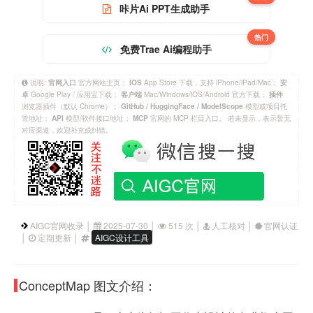
咔片Ai PPT生成助手
热门
免费Trae Ai编程助手
说明:
官方网站主页；
App Store 下载，支持 iPhone/iPad/Mac；
官网入口
IOS
安
Google Play / 应用宝下载；
Mac/Windows/iOS/Android 官方下载；
卓
客户端
插件
浏览器插件（默认 Chrome）；
模型或项目托
GitHub / HuggingFace / ModelScope
管地址；
模型/软件接口地址；
官网的 MCP 栏目入口。 若未显示，表示暂无
API
MCP
对应渠道，欢迎补充或纠错。
AIGC官网收录 │
2025-07-30 │
515 次 │
人工核对 │
官网认证
│
定期更新 │
AIGC设计工具
ConceptMap 图文介绍：