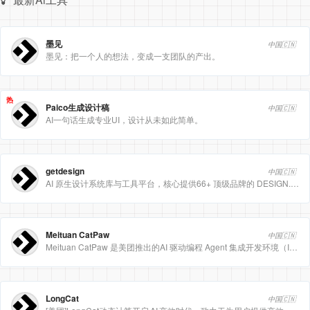
墨见
中国🇨🇳
墨见：把一个人的想法，变成一支团队的产出。
热
Paico生成设计稿
中国🇨🇳
AI一句话生成专业UI，设计从未如此简单。
getdesign
中国🇨🇳
AI 原生设计系统库与工具平台，核心提供66+ 顶级品牌的 DESIGN.md 设计规范文件
Meituan CatPaw
中国🇨🇳
Meituan CatPaw 是美团推出的AI 驱动编程 Agent 集成开发环境（IDE），定位为智能编程助手
LongCat
中国🇨🇳