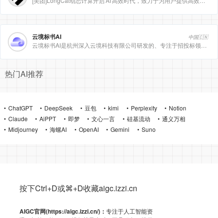
[美团]LongCat动态计算开启 AI 高效时代，致力于为用户提供高效、精准、多模态的人工智能服务。
云境标书AI
中国🇨🇳
云境标书AI是杭州深入云境科技有限公司研发的、专注于招投标领域的垂直人工智能平台。该平台深度集成自然
热门AI推荐
ChatGPT
DeepSeek
豆包
kimi
Perplexity
Notion
Claude
AiPPT
即梦
文心一言
硅基流动
通义万相
Midjourney
海螺AI
OpenAI
Gemini
Suno
按下Ctrl+D或⌘+D收藏aigc.izzi.cn
AIGC官网(https://aigc.izzi.cn/)：
专注于人工智能资