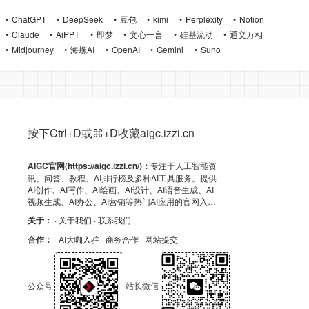
ChatGPT
DeepSeek
豆包
kimi
Perplexity
Notion
Claude
AiPPT
即梦
文心一言
硅基流动
通义万相
Midjourney
海螺AI
OpenAI
Gemini
Suno
按下Ctrl+D或⌘+D收藏aigc.izzi.cn
AIGC官网(https://aigc.izzi.cn/)：
专注于人工智能资
讯、问答、教程、AI排行榜及多种AI工具服务。提供
AI创作、AI写作、AI绘画、AI设计、AI语音生成、AI
视频生成、AI办公、AI营销等热门AI应用的官网入
口、APP下载、客户端资源、GitHub、浏览器插件及
关于：
· 关于我们
· 联系我们
API导航，助力高效AI体验！
合作：
· AI大咖入驻
· 商务合作
· 网站提交
公众号
站长微信