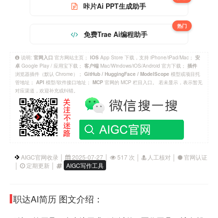
咔片Ai PPT生成助手
热门
免费Trae Ai编程助手
说明:
官方网站主页；
App Store 下载，支持 iPhone/iPad/Mac；
官网入口
IOS
安
Google Play / 应用宝下载；
Mac/Windows/iOS/Android 官方下载；
卓
客户端
插件
浏览器插件（默认 Chrome）；
模型或项目托
GitHub / HuggingFace / ModelScope
管地址；
模型/软件接口地址；
官网的 MCP 栏目入口。 若未显示，表示暂无
API
MCP
对应渠道，欢迎补充或纠错。
AIGC官网收录 │
2025-07-27 │
517 次 │
人工核对 │
官网认证
│
定期更新 │
AIGC写作工具
职达AI简历 图文介绍：