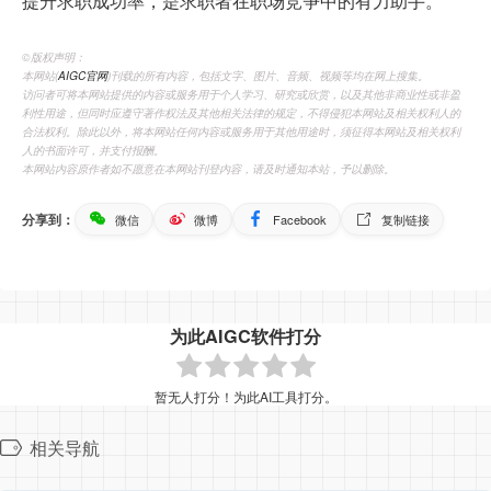
提升求职成功率，是求职者在职场竞争中的有力助手。
©️版权声明：
本网站(
AIGC官网
)刊载的所有内容，包括文字、图片、音频、视频等均在网上搜集。
访问者可将本网站提供的内容或服务用于个人学习、研究或欣赏，以及其他非商业性或非盈
利性用途，但同时应遵守著作权法及其他相关法律的规定，不得侵犯本网站及相关权利人的
合法权利。除此以外，将本网站任何内容或服务用于其他用途时，须征得本网站及相关权利
人的书面许可，并支付报酬。
本网站内容原作者如不愿意在本网站刊登内容，请及时通知本站，予以删除。
分享到：
微信
微博
Facebook
复制链接
为此AIGC软件打分
暂无人打分！为此AI工具打分。
相关导航