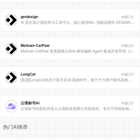
getdesign
中国🇨🇳
AI 原生设计系统库与工具平台，核心提供66+ 顶级品牌的 DESIGN.md 设计规范文件
Meituan CatPaw
中国🇨🇳
Meituan CatPaw 是美团推出的AI 驱动编程 Agent 集成开发环境（IDE），定位为智能编程助手
LongCat
中国🇨🇳
[美团]LongCat动态计算开启 AI 高效时代，致力于为用户提供高效、精准、多模态的人工智能服务。
云境标书AI
中国🇨🇳
云境标书AI是杭州深入云境科技有限公司研发的、专注于招投标领域的垂直人工智能平台。该平台深度集成自然
热门AI推荐