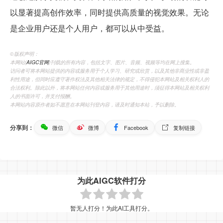
以显著提高创作效率，同时提供高质量的视觉效果。无论
是企业用户还是个人用户，都可以从中受益。
©️版权声明：
本网站(
AIGC官网
)刊载的所有内容，包括文字、图片、音频、视频等均在网上搜集。
访问者可将本网站提供的内容或服务用于个人学习、研究或欣赏，以及其他非商业性或非盈
利性用途，但同时应遵守著作权法及其他相关法律的规定，不得侵犯本网站及相关权利人的
合法权利。除此以外，将本网站任何内容或服务用于其他用途时，须征得本网站及相关权利
人的书面许可，并支付报酬。
本网站内容原作者如不愿意在本网站刊登内容，请及时通知本站，予以删除。
分享到：
微信
微博
Facebook
复制链接
为此AIGC软件打分
暂无人打分！为此AI工具打分。