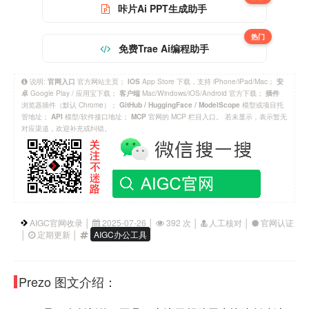
咔片Ai PPT生成助手
热门
免费Trae Ai编程助手
说明:
官方网站主页；
App Store 下载，支持 iPhone/iPad/Mac；
官网入口
IOS
安
Google Play / 应用宝下载；
Mac/Windows/iOS/Android 官方下载；
卓
客户端
插件
浏览器插件（默认 Chrome）；
模型或项目托
GitHub / HuggingFace / ModelScope
管地址；
模型/软件接口地址；
官网的 MCP 栏目入口。 若未显示，表示暂无
API
MCP
对应渠道，欢迎补充或纠错。
AIGC官网收录 │
2025-07-26 │
392 次 │
人工核对 │
官网认证
│
定期更新 │
AIGC办公工具
Prezo 图文介绍：