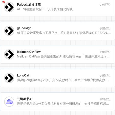
热
Paico生成设计稿
中国🇨🇳
AI一句话生成专业UI，设计从未如此简单。
getdesign
中国🇨🇳
AI 原生设计系统库与工具平台，核心提供66+ 顶级品牌的 DESIGN.md 设计规范文件
Meituan CatPaw
中国🇨🇳
Meituan CatPaw 是美团推出的AI 驱动编程 Agent 集成开发环境（IDE），定位为智能编程助手
LongCat
中国🇨🇳
[美团]LongCat动态计算开启 AI 高效时代，致力于为用户提供高效、精准、多模态的人工智能服务。
云境标书AI
中国🇨🇳
云境标书AI是杭州深入云境科技有限公司研发的、专注于招投标领域的垂直人工智能平台。该平台深度集成自然