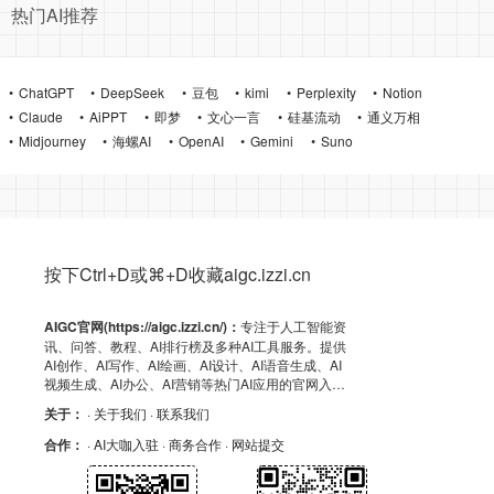
热门AI推荐
ChatGPT
DeepSeek
豆包
kimi
Perplexity
Notion
Claude
AiPPT
即梦
文心一言
硅基流动
通义万相
Midjourney
海螺AI
OpenAI
Gemini
Suno
按下Ctrl+D或⌘+D收藏aigc.izzi.cn
AIGC官网(https://aigc.izzi.cn/)：
专注于人工智能资
讯、问答、教程、AI排行榜及多种AI工具服务。提供
AI创作、AI写作、AI绘画、AI设计、AI语音生成、AI
视频生成、AI办公、AI营销等热门AI应用的官网入
口、APP下载、客户端资源、GitHub、浏览器插件及
关于：
· 关于我们
· 联系我们
API导航，助力高效AI体验！
合作：
· AI大咖入驻
· 商务合作
· 网站提交