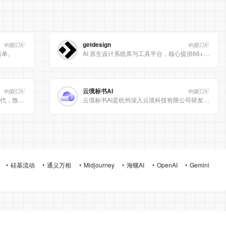
getdesign
中国🇨🇳
中国🇨🇳
简单。
AI 原生设计系统库与工具平台，核心提供66+ 顶级品牌的 DESIGN.md 设计规范文件
云境标书AI
中国🇨🇳
中国🇨🇳
[美团]LongCat动态计算开启 AI 高效时代，致力于为用户提供高效、精准、多模态的人工智能服务。
云境标书AI是杭州深入云境科技有限公司研发的、专注于招投标领域的垂直人工智能平台。该平台深度集成自然
硅基流动
通义万相
Midjourney
海螺AI
OpenAI
Gemini