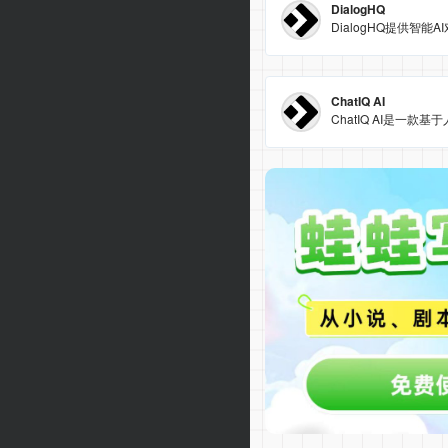
DialogHQ
ChatIQ AI