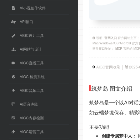
AI小说创作软件
API接口
AIGC设计工具
说明:
官方网站主页
官网入口
Mac/Windows/iOS/Android 
软件接口地址；
官网的 MC
MCP
AI网站与设计
AIGC直播工具
AIGC官网收录 │
2025-
AIGC 检测系统
筑梦岛 图文介绍：
AIGC音频工具
筑梦岛是一个以AI对
AI语音克隆
如云端梦境保存、精彩
AIGC内容检测
主要功能
AIGC运营工具
创建专属梦中人
：