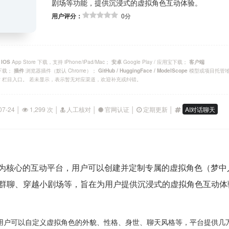
剧场等功能，提供沉浸式的虚拟角色互动体验。
用户评分：
0分
；
App Store 下载，支持 iPhone/iPad/Mac；
Google Play / 应用宝下载；
IOS
安卓
客户端
官方下载；
浏览器插件（默认 Chrome）；
模型或项目托管
插件
GitHub / HuggingFace / ModelScope
P 栏目入口。 若未显示，表示暂无对应渠道，欢迎补充或纠错。
07-24 │
1,299 次 │
人工核对 │
官网认证 │
定期更新 │
AI对话聊天
话为核心的互动平台，用户可以创建并定制专属的虚拟角色（梦
群聊、穿越小剧场等，旨在为用户提供沉浸式的虚拟角色互动体
 用户可以自定义虚拟角色的外貌、性格、身世、聊天风格等，平台提供几