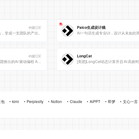
热
Paico生成设计稿
中国🇨🇳
法，变成一支团队的产出。
AI一句话生成专业UI，设计从未如此
LongCat
中国🇨🇳
Meituan CatPaw 是美团推出的AI 驱动编程 Agent 集成开发环境（IDE），定位为智能编程助手
豆包
kimi
Perplexity
Notion
Claude
AiPPT
即梦
文心一言