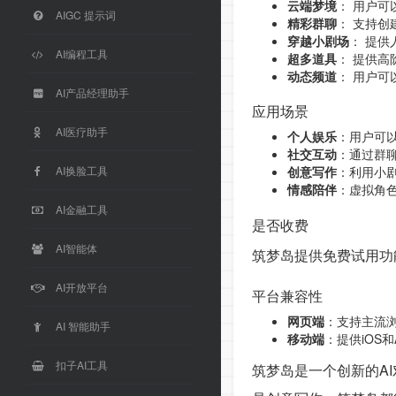
云端梦境
： 用户
AIGC 提示词
精彩群聊
： 支持
穿越小剧场
： 提
AI编程工具
超多道具
： 提供
动态频道
： 用户可
AI产品经理助手
应用场景
AI医疗助手
个人娱乐
：用户可
社交互动
：通过群
AI换脸工具
创意写作
：利用小
情感陪伴
：虚拟角
AI金融工具
是否收费
AI智能体
筑梦岛提供免费试用功
AI开放平台
平台兼容性
网页端
：支持主流浏览器
AI 智能助手
移动端
：提供iOS和
扣子AI工具
筑梦岛是一个创新的A