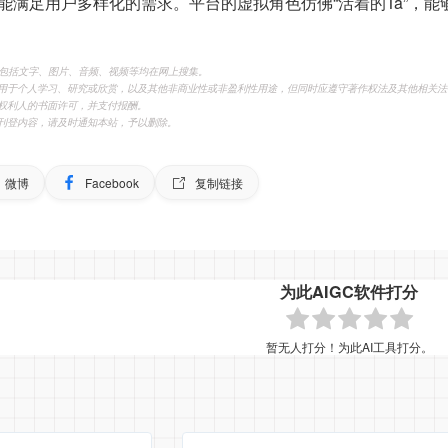
能满足用户多样化的需求。平台的虚拟角色仿佛“活着的Ta”，
，包括文字、图片、音频、视频等均在网上搜集。
用于个人学习、研究或欣赏，以及其他非商业性或非盈利性用途，但同时应遵守著作权法及其他相关法
权利人的书面许可，并支付报酬。
刊登内容，请及时通知本站，予以删除。
微博
Facebook
复制链接
为此AIGC软件打分
暂无人打分！为此AI工具打分。