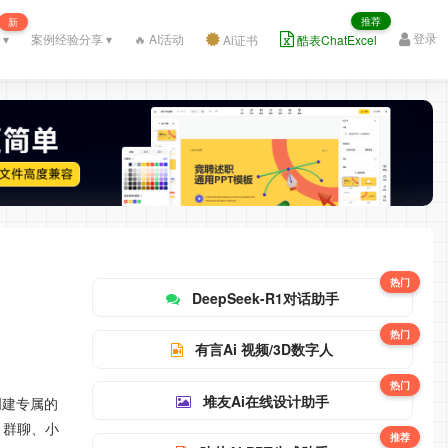
推荐
新
登录
 ▾
案例经验分享 ▾
🔥 AI活动
Ai证书
酷表ChatExcel
热门
DeepSeek-R1对话助手
热门
有言Ai 视频/3D数字人
热门
堆友Ai在线设计助手
创建专属的
、群聊、小
推荐