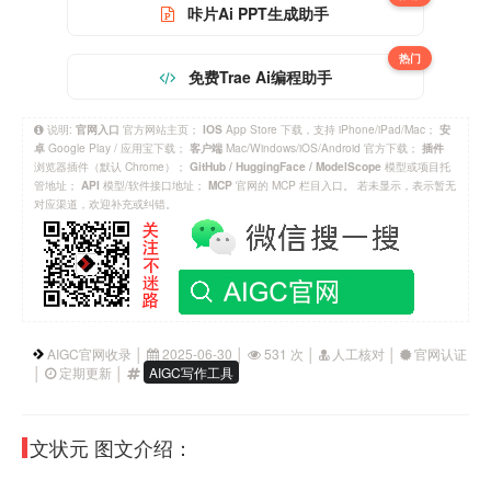
咔片Ai PPT生成助手
热门
免费Trae Ai编程助手
说明:
官方网站主页；
App Store 下载，支持 iPhone/iPad/Mac；
官网入口
IOS
安
Google Play / 应用宝下载；
Mac/Windows/iOS/Android 官方下载；
卓
客户端
插件
浏览器插件（默认 Chrome）；
模型或项目托
GitHub / HuggingFace / ModelScope
管地址；
模型/软件接口地址；
官网的 MCP 栏目入口。 若未显示，表示暂无
API
MCP
对应渠道，欢迎补充或纠错。
AIGC官网收录 │
2025-06-30 │
531 次 │
人工核对 │
官网认证
│
定期更新 │
AIGC写作工具
文状元 图文介绍：