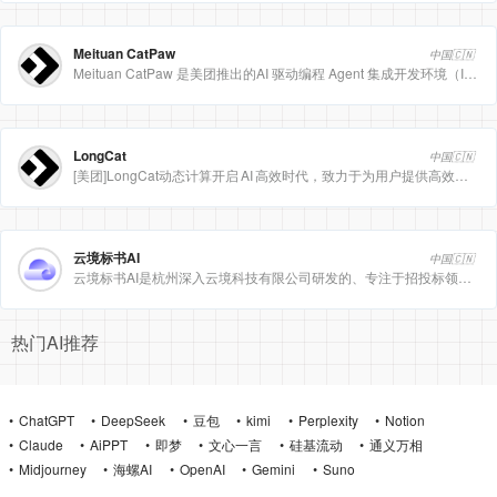
Meituan CatPaw
中国🇨🇳
Meituan CatPaw 是美团推出的AI 驱动编程 Agent 集成开发环境（IDE），定位为智能编程助手
LongCat
中国🇨🇳
[美团]LongCat动态计算开启 AI 高效时代，致力于为用户提供高效、精准、多模态的人工智能服务。
云境标书AI
中国🇨🇳
云境标书AI是杭州深入云境科技有限公司研发的、专注于招投标领域的垂直人工智能平台。该平台深度集成自然
热门AI推荐
ChatGPT
DeepSeek
豆包
kimi
Perplexity
Notion
Claude
AiPPT
即梦
文心一言
硅基流动
通义万相
Midjourney
海螺AI
OpenAI
Gemini
Suno