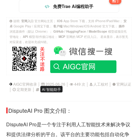
热门
免费Trae Ai编程助手
说明:
官方网站主页；
App Store 下载，支持 iPhone/iPad/Mac；
官网入口
IOS
安
Google Play / 应用宝下载；
Mac/Windows/iOS/Android 官方下载；
卓
客户端
插件
浏览器插件（默认 Chrome）；
模型或项目托
GitHub / HuggingFace / ModelScope
管地址；
模型/软件接口地址；
官网的 MCP 栏目入口。 若未显示，表示暂无
API
MCP
对应渠道，欢迎补充或纠错。
AIGC官网收录 │
2025-06-26 │
449 次 │
人工核对 │
官网认证
│
定期更新 │
AI 智能助手
DisputeAI Pro 图文介绍：
DisputeAI Pro是一个专注于利用人工智能技术来解决争议
和提供法律分析的平台。该平台的主要功能包括自动化争