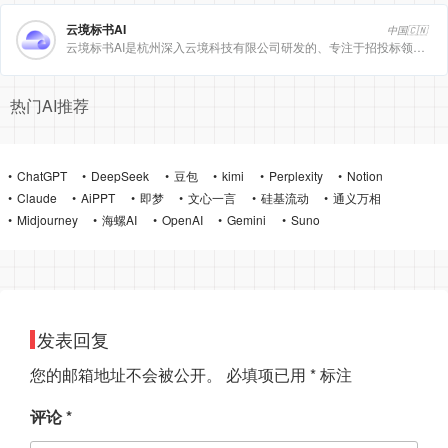
云境标书AI
中国🇨🇳
云境标书AI是杭州深入云境科技有限公司研发的、专注于招投标领域的垂直人工智能平台。该平台深度集成自然
热门AI推荐
ChatGPT
DeepSeek
豆包
kimi
Perplexity
Notion
Claude
AiPPT
即梦
文心一言
硅基流动
通义万相
Midjourney
海螺AI
OpenAI
Gemini
Suno
发表回复
您的邮箱地址不会被公开。
必填项已用
*
标注
评论
*