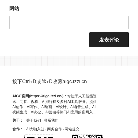
网站
按下Ctrl+D或⌘+D收藏aigc.izzi.cn
AIGC官网(https://aigc.izzi.cn/)：
专注于人工智能资
讯、问答、教程、AI排行榜及多种AI工具服务。提供
AI创作、AI写作、AI绘画、AI设计、AI语音生成、AI
视频生成、AI办公、AI营销等热门AI应用的官网入
口、APP下载、客户端资源、GitHub、浏览器插件及
关于：
· 关于我们
· 联系我们
API导航，助力高效AI体验！
合作：
· AI大咖入驻
· 商务合作
· 网站提交