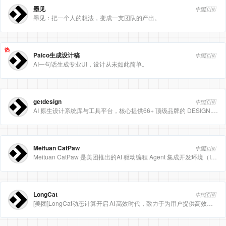
墨见
中国🇨🇳
墨见：把一个人的想法，变成一支团队的产出。
热
Paico生成设计稿
中国🇨🇳
AI一句话生成专业UI，设计从未如此简单。
getdesign
中国🇨🇳
AI 原生设计系统库与工具平台，核心提供66+ 顶级品牌的 DESIGN.md 设计规范文件
Meituan CatPaw
中国🇨🇳
Meituan CatPaw 是美团推出的AI 驱动编程 Agent 集成开发环境（IDE），定位为智能编程助手
LongCat
中国🇨🇳
[美团]LongCat动态计算开启 AI 高效时代，致力于为用户提供高效、精准、多模态的人工智能服务。