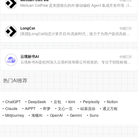
中国🇨🇳
Meituan CatPaw 是美团推出的AI 驱动编程 Agent 集成开发环境（IDE），定位为智能编程助手
LongCat
中国🇨🇳
[美团]LongCat动态计算开启 AI 高效时代，致力于为用户提供高效、精准、多模态的人工智能服务。
云境标书AI
中国🇨🇳
云境标书AI是杭州深入云境科技有限公司研发的、专注于招投标领域的垂直人工智能平台。该平台深度集成自然
热门AI推荐
ChatGPT
DeepSeek
豆包
kimi
Perplexity
Notion
Claude
AiPPT
即梦
文心一言
硅基流动
通义万相
Midjourney
海螺AI
OpenAI
Gemini
Suno