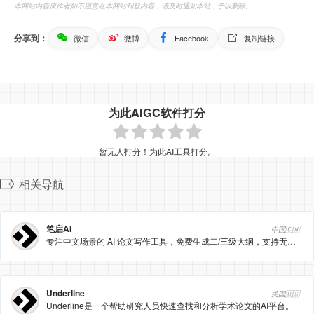
本网站内容原作者如不愿意在本网站刊登内容，请及时通知本站，予以删除。
分享到：
微信
微博
Facebook
复制链接
为此AIGC软件打分
暂无人打分！为此AI工具打分。
相关导航
笔启AI
中国🇨🇳
专注中文场景的 AI 论文写作工具，免费生成二/三级大纲，支持无限改稿、自动插图表公式、40 篇真实参考文献，承诺知网/维普查重≤10%，AIGC 检测≤25%，超标可退款。
Underline
美国🇺🇸
Underline是一个帮助研究人员快速查找和分析学术论文的AI平台。