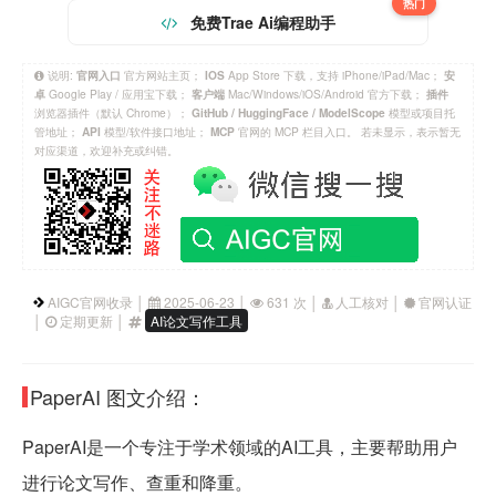
热门
免费Trae Ai编程助手
说明:
官方网站主页；
App Store 下载，支持 iPhone/iPad/Mac；
官网入口
IOS
安
Google Play / 应用宝下载；
Mac/Windows/iOS/Android 官方下载；
卓
客户端
插件
浏览器插件（默认 Chrome）；
模型或项目托
GitHub / HuggingFace / ModelScope
管地址；
模型/软件接口地址；
官网的 MCP 栏目入口。 若未显示，表示暂无
API
MCP
对应渠道，欢迎补充或纠错。
AIGC官网收录 │
2025-06-23 │
631 次 │
人工核对 │
官网认证
│
定期更新 │
AI论文写作工具
PaperAI 图文介绍：
PaperAI是一个专注于学术领域的AI工具，主要帮助用户
进行论文写作、查重和降重。