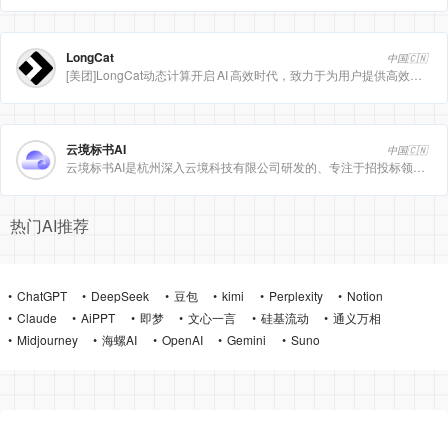
LongCat
中国🇨🇳
[美团]LongCat动态计算开启 AI 高效时代，致力于为用户提供高效、精准、多模态的人工智能服务。
云境标书AI
中国🇨🇳
云境标书AI是杭州深入云境科技有限公司研发的、专注于招投标领域的垂直人工智能平台。该平台深度集成自然
热门AI推荐
ChatGPT
DeepSeek
豆包
kimi
Perplexity
Notion
Claude
AiPPT
即梦
文心一言
硅基流动
通义万相
Midjourney
海螺AI
OpenAI
Gemini
Suno