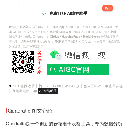
热门
免费Trae Ai编程助手
说明:
官方网站主页；
App Store 下载，支持 iPhone/iPad/Mac；
官网入口
IOS
安
Google Play / 应用宝下载；
Mac/Windows/iOS/Android 官方下载；
卓
客户端
插件
浏览器插件（默认 Chrome）；
模型或项目托
GitHub / HuggingFace / ModelScope
管地址；
模型/软件接口地址；
官网的 MCP 栏目入口。 若未显示，表示暂无
API
MCP
对应渠道，欢迎补充或纠错。
AIGC官网收录 │
2025-06-20 │
347 次 │
人工核对 │
官网认证
│
定期更新 │
AI 智能助手
Quadratic 图文介绍：
Quadratic是一个创新的云端电子表格工具，专为数据分析