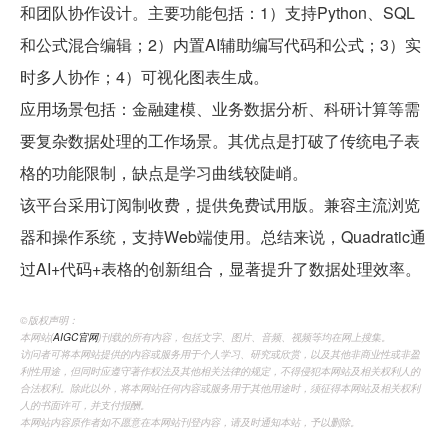
和团队协作设计。主要功能包括：1）支持Python、SQL
和公式混合编辑；2）内置AI辅助编写代码和公式；3）实
时多人协作；4）可视化图表生成。
应用场景包括：金融建模、业务数据分析、科研计算等需
要复杂数据处理的工作场景。其优点是打破了传统电子表
格的功能限制，缺点是学习曲线较陡峭。
该平台采用订阅制收费，提供免费试用版。兼容主流浏览
器和操作系统，支持Web端使用。总结来说，Quadratic通
过AI+代码+表格的创新组合，显著提升了数据处理效率。
©️版权声明：
本网站(
AIGC官网
)刊载的所有内容，包括文字、图片、音频、视频等均在网上搜集。
访问者可将本网站提供的内容或服务用于个人学习、研究或欣赏，以及其他非商业性或非盈
利性用途，但同时应遵守著作权法及其他相关法律的规定，不得侵犯本网站及相关权利人的
合法权利。除此以外，将本网站任何内容或服务用于其他用途时，须征得本网站及相关权利
人的书面许可，并支付报酬。
本网站内容原作者如不愿意在本网站刊登内容，请及时通知本站，予以删除。