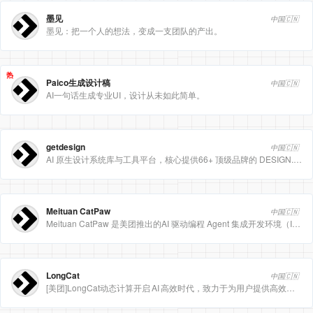
墨见
中国🇨🇳
墨见：把一个人的想法，变成一支团队的产出。
热
Paico生成设计稿
中国🇨🇳
AI一句话生成专业UI，设计从未如此简单。
getdesign
中国🇨🇳
AI 原生设计系统库与工具平台，核心提供66+ 顶级品牌的 DESIGN.md 设计规范文件
Meituan CatPaw
中国🇨🇳
Meituan CatPaw 是美团推出的AI 驱动编程 Agent 集成开发环境（IDE），定位为智能编程助手
LongCat
中国🇨🇳
[美团]LongCat动态计算开启 AI 高效时代，致力于为用户提供高效、精准、多模态的人工智能服务。