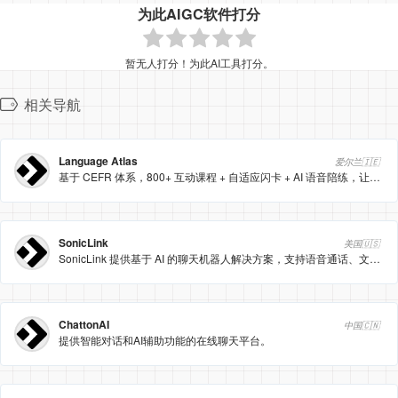
为此AIGC软件打分
暂无人打分！为此AI工具打分。
相关导航
Language Atlas
爱尔兰🇮🇪
基于 CEFR 体系，800+ 互动课程 + 自适应闪卡 + AI 语音陪练，让全球用户每天用 30 分钟就能高效学法语或西语。
SonicLink
美国🇺🇸
SonicLink 提供基于 AI 的聊天机器人解决方案，支持语音通话、文本消息、电子邮件和实时网络聊天等多种交互方式，能够 24/7 全天候实时响应客户请求。
ChattonAI
中国🇨🇳
提供智能对话和AI辅助功能的在线聊天平台。