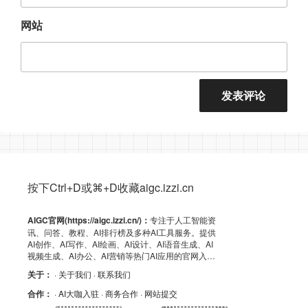
网站
按下Ctrl+D或⌘+D收藏aigc.izzi.cn
AIGC官网(https://aigc.izzi.cn/)：
专注于人工智能资
讯、问答、教程、AI排行榜及多种AI工具服务。提供
AI创作、AI写作、AI绘画、AI设计、AI语音生成、AI
视频生成、AI办公、AI营销等热门AI应用的官网入
口、APP下载、客户端资源、GitHub、浏览器插件及
关于：
· 关于我们
· 联系我们
API导航，助力高效AI体验！
合作：
· AI大咖入驻
· 商务合作
· 网站提交