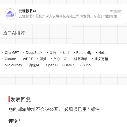
云境标书AI
中国🇨🇳
云境标书AI是杭州深入云境科技有限公司研发的、专注于招投标领域的垂直人工智能平台。该平台深度集成自然
热门AI推荐
ChatGPT
DeepSeek
豆包
kimi
Perplexity
Notion
Claude
AiPPT
即梦
文心一言
硅基流动
通义万相
Midjourney
海螺AI
OpenAI
Gemini
Suno
发表回复
您的邮箱地址不会被公开。
必填项已用
*
标注
评论
*