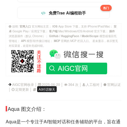
热门
免费Trae Ai编程助手
说明:
官方网站主页；
App Store 下载，支持 iPhone/iPad/Mac；
官网入口
IOS
安
Google Play / 应用宝下载；
Mac/Windows/iOS/Android 官方下载；
卓
客户端
插件
浏览器插件（默认 Chrome）；
模型或项目托
GitHub / HuggingFace / ModelScope
管地址；
模型/软件接口地址；
官网的 MCP 栏目入口。 若未显示，表示暂无
API
MCP
对应渠道，欢迎补充或纠错。
AIGC官网收录 │
2025-06-20 │
364 次 │
人工核对 │
官网认证
│
定期更新 │
AI对话聊天
Aqua 图文介绍：
Aqua是一个专注于AI智能对话和任务辅助的平台，旨在通