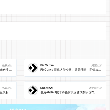
PixCanva
美国🇺🇸
美国🇺🇸
Anigen AI 是一个基于人工智能的动漫角色生成工具，帮助用户快速创建个性化的动漫形象。
PixCanva 提供人脸交换、背景移除、图像放大、艺术现实主义、QR 美码等AI工具，无需信用卡即可在线使用，适合电商、社媒、设计师及普通用户快速生成创意视觉。
SketchAR
美国🇺🇸
俄罗斯🇷🇺
SDXL Turbo AI提供高速稳定的AI图像生成服务。
使用AI和AR技术将任何表面变成数字画布。