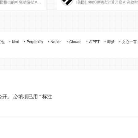
Meituan CatPaw 是美团推出的AI 驱动编程 Agent 集成开发环境（IDE），定位为智能编程助手
豆包
kimi
Perplexity
Notion
Claude
AiPPT
即梦
文心一言
公开。
必填项已用
*
标注