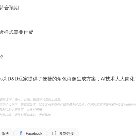
不符合预期
级样式需要付费
器
r Portraits为D&D玩家提供了便捷的角色肖像生成方案，AI
，包括文字、图片、音频、视频等均在网上搜集。
用于个人学习、研究或欣赏，以及其他非商业性或非盈利性用途，但同时应遵守著作权法及其他相关法
权利人的书面许可，并支付报酬。
刊登内容，请及时通知本站，予以删除。
微博
Facebook
复制链接