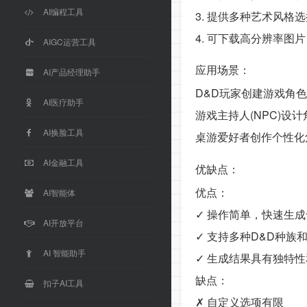
AI编程工具
3. 提供多种艺术风格
4. 可下载高分辨率图片
AIGC运营工具
应用场景：
AI产品经理助手
D&D玩家创建游戏角
AI医疗助手
游戏主持人(NPC)设计
AI换脸工具
桌游爱好者创作个性化
AI金融工具
优缺点：
优点：
AI智能体
✓ 操作简单，快速生
AI开放平台
✓ 支持多种D&D种族
AI 智能助手
✓ 生成结果具有独特
缺点：
扣子AI工具
✗ 自定义选项有限