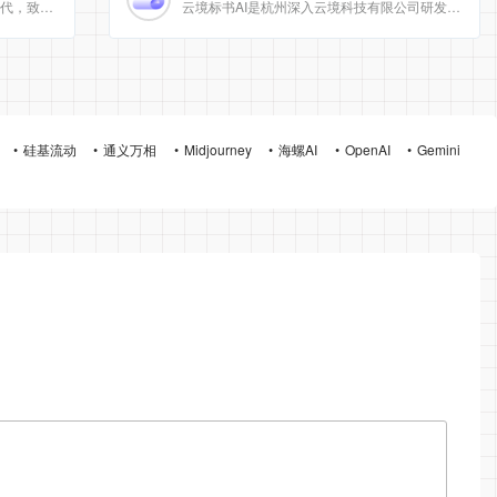
[美团]LongCat动态计算开启 AI 高效时代，致力于为用户提供高效、精准、多模态的人工智能服务。
云境标书AI是杭州深入云境科技有限公司研发的、专注于招投标领域的垂直人工智能平台。该平台深度集成自然
硅基流动
通义万相
Midjourney
海螺AI
OpenAI
Gemini