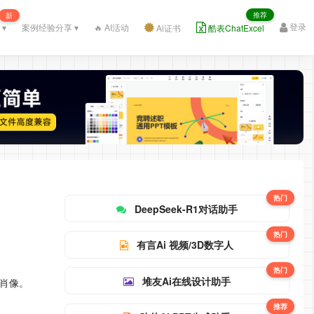
推荐
新
登录
 ▾
案例经验分享 ▾
🔥 AI活动
Ai证书
酷表ChatExcel
热门
DeepSeek-R1对话助手
热门
有言Ai 视频/3D数字人
热门
堆友Ai在线设计助手
色肖像。
推荐