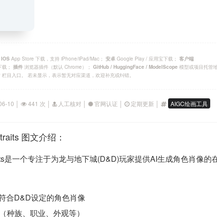
；
App Store 下载，支持 iPhone/iPad/Mac；
Google Play / 应用宝下载；
IOS
安卓
客户端
官方下载；
浏览器插件（默认 Chrome）；
模型或项目托管
插件
GitHub / HuggingFace / ModelScope
P 栏目入口。 若未显示，表示暂无对应渠道，欢迎补充或纠错。
06-10 │
441 次 │
人工核对 │
官网认证 │
定期更新 │
AIGC绘画工具
ortraits 图文介绍：
 Portraits是一个专注于为龙与地下城(D&D)玩家提供AI生成角色肖像
成符合D&D设定的角色肖像
征（种族、职业、外观等）