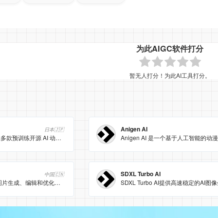
为此AIGC软件打分
暂无人打分！为此AI工具打分。
Anigen AI
日本🇯🇵
Anime Art Studio 汇集多款预训练开源 AI 动漫模型，无需安装即可在线生成高质量动漫图像、语音、视频与动画；支持同提示多模型并行创作，可商用且完全免费。
SDXL Turbo AI
中国🇨🇳
Seapik提供AI驱动的图片生成、编辑和优化功能。