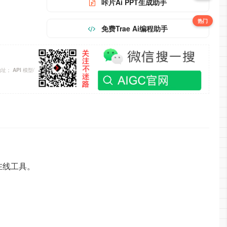
咔片Ai PPT生成助手
热门
免费Trae Ai编程助手
地址；
模型/
API
的在线工具。