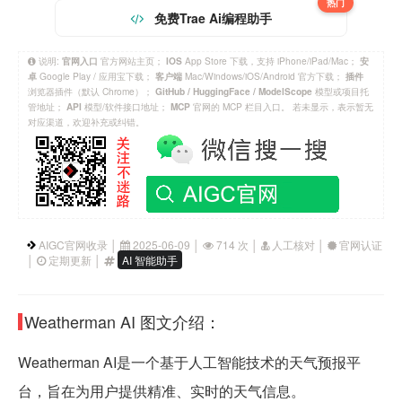
热门
免费Trae Ai编程助手
说明:
官方网站主页；
App Store 下载，支持 iPhone/iPad/Mac；
官网入口
IOS
安
Google Play / 应用宝下载；
Mac/Windows/iOS/Android 官方下载；
卓
客户端
插件
浏览器插件（默认 Chrome）；
模型或项目托
GitHub / HuggingFace / ModelScope
管地址；
模型/软件接口地址；
官网的 MCP 栏目入口。 若未显示，表示暂无
API
MCP
对应渠道，欢迎补充或纠错。
AIGC官网收录 │
2025-06-09 │
714 次 │
人工核对 │
官网认证
│
定期更新 │
AI 智能助手
Weatherman AI 图文介绍：
Weatherman AI是一个基于人工智能技术的天气预报平
台，旨在为用户提供精准、实时的天气信息。