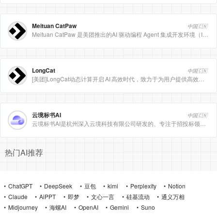
Meituan CatPaw
中国🇨🇳
Meituan CatPaw 是美团推出的AI 驱动编程 Agent 集成开发环境（IDE），定位为智能编程助手
LongCat
中国🇨🇳
[美团]LongCat动态计算开启 AI 高效时代，致力于为用户提供高效、精准、多模态的人工智能服务。
云境标书AI
中国🇨🇳
云境标书AI是杭州深入云境科技有限公司研发的、专注于招投标领域的垂直人工智能平台。该平台深度集成自然
热门AI推荐
ChatGPT
DeepSeek
豆包
kimi
Perplexity
Notion
Claude
AiPPT
即梦
文心一言
硅基流动
通义万相
Midjourney
海螺AI
OpenAI
Gemini
Suno