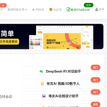
推荐
新
登录
 ▾
案例经验分享 ▾
🔥 AI活动
Ai证书
酷表ChatExcel
热门
DeepSeek-R1对话助手
热门
有言Ai 视频/3D数字人
热门
堆友Ai在线设计助手
和总结会议
推荐