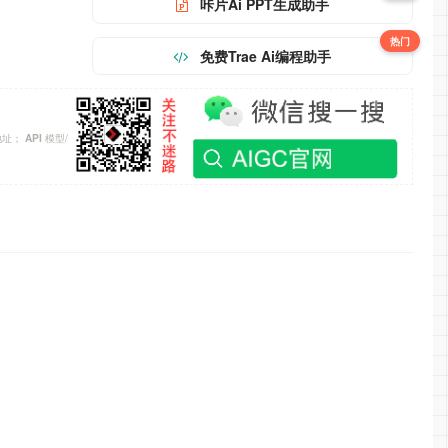
咔片Ai PPT生成助手
热门
免费Trae Ai编程助手
地址；
模型/
API