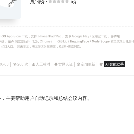
用户评分：
0分
；
App Store 下载，支持 iPhone/iPad/Mac；
Google Play / 应用宝下载；
IOS
安卓
客户端
官方下载；
浏览器插件（默认 Chrome）；
模型或项目托管
插件
GitHub / HuggingFace / ModelScope
P 栏目入口。 若未显示，表示暂无对应渠道，欢迎补充或纠错。
06-08 │
260 次 │
人工核对 │
官网认证 │
定期更新 │
AI 智能助手
助手，主要帮助用户自动记录和总结会议内容。