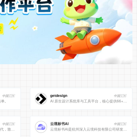
getdesign
中国🇨🇳
中国🇨🇳
简单。
AI 原生设计系统库与工具平台，核心提供66+ 顶级品牌的 DESIGN.md 设计规范文件
云境标书AI
中国🇨🇳
中国🇨🇳
[美团]LongCat动态计算开启 AI 高效时代，致力于为用户提供高效、精准、多模态的人工智能服务。
云境标书AI是杭州深入云境科技有限公司研发的、专注于招投标领域的垂直人工智能平台。该平台深度集成自然