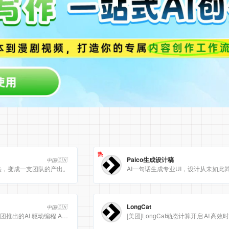
热
Paico生成设计稿
中国🇨🇳
法，变成一支团队的产出。
AI一句话生成专业UI，设计从未如此
LongCat
中国🇨🇳
Meituan CatPaw 是美团推出的AI 驱动编程 Agent 集成开发环境（IDE），定位为智能编程助手