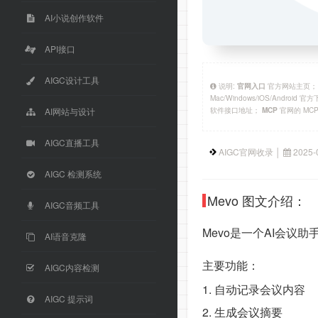
AI小说创作软件
API接口
AIGC设计工具
说明:
官方网站主页
官网入口
Mac/Windows/iOS/Android 
软件接口地址；
官网的 MC
MCP
AI网站与设计
AIGC直播工具
AIGC官网收录 │
2025-
AIGC 检测系统
Mevo 图文介绍：
AIGC音频工具
Mevo是一个AI会议
AI语音克隆
主要功能：
AIGC内容检测
1. 自动记录会议内容
AIGC 提示词
2. 生成会议摘要