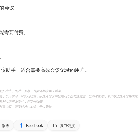
密的会议
能需要付费。
。
I会议助手，适合需要高效会议记录的用户。
，包括文字、图片、音频、视频等均在网上搜集。
用于个人学习、研究或欣赏，以及其他非商业性或非盈利性用途，但同时应遵守著作权法及其他相关法
权利人的书面许可，并支付报酬。
刊登内容，请及时通知本站，予以删除。
微博
Facebook
复制链接