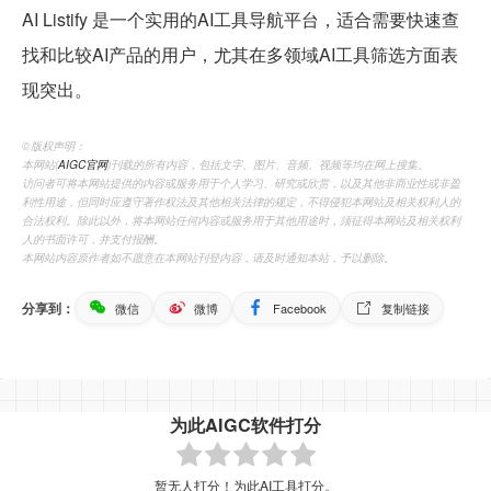
AI Listify 是一个实用的AI工具导航平台，适合需要快速查
找和比较AI产品的用户，尤其在多领域AI工具筛选方面表
现突出。
©️版权声明：
本网站(
AIGC官网
)刊载的所有内容，包括文字、图片、音频、视频等均在网上搜集。
访问者可将本网站提供的内容或服务用于个人学习、研究或欣赏，以及其他非商业性或非盈
利性用途，但同时应遵守著作权法及其他相关法律的规定，不得侵犯本网站及相关权利人的
合法权利。除此以外，将本网站任何内容或服务用于其他用途时，须征得本网站及相关权利
人的书面许可，并支付报酬。
本网站内容原作者如不愿意在本网站刊登内容，请及时通知本站，予以删除。
分享到：
微信
微博
Facebook
复制链接
为此AIGC软件打分
暂无人打分！为此AI工具打分。