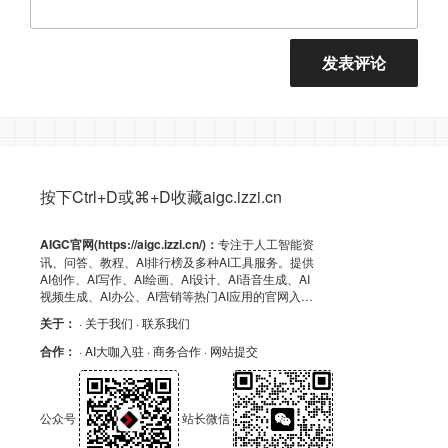
按下Ctrl+D或⌘+D收藏aigc.izzi.cn
AIGC官网(https://aigc.izzi.cn/)：
专注于人工智能资
讯、问答、教程、AI排行榜及多种AI工具服务。提供
AI创作、AI写作、AI绘画、AI设计、AI语音生成、AI
视频生成、AI办公、AI营销等热门AI应用的官网入
口、APP下载、客户端资源、GitHub、浏览器插件及
关于：
· 关于我们
· 联系我们
API导航，助力高效AI体验！
合作：
· AI大咖入驻
· 商务合作
· 网站提交
公众号
站长微信