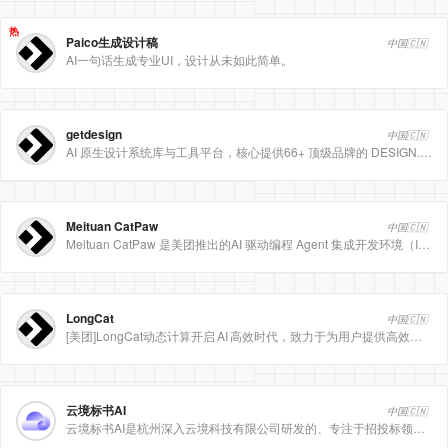
热
Paico生成设计稿
中国🇨🇳
AI一句话生成专业UI，设计从未如此简单。
getdesign
中国🇨🇳
AI 原生设计系统库与工具平台，核心提供66+ 顶级品牌的 DESIGN.md 设计规范文件
Meituan CatPaw
中国🇨🇳
Meituan CatPaw 是美团推出的AI 驱动编程 Agent 集成开发环境（IDE），定位为智能编程助手
LongCat
中国🇨🇳
[美团]LongCat动态计算开启 AI 高效时代，致力于为用户提供高效、精准、多模态的人工智能服务。
云境标书AI
中国🇨🇳
云境标书AI是杭州深入云境科技有限公司研发的、专注于招投标领域的垂直人工智能平台。该平台深度集成自然