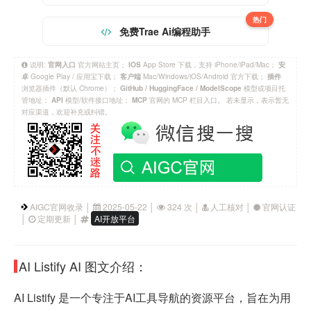
热门
免费Trae Ai编程助手
说明:
官方网站主页；
App Store 下载，支持 iPhone/iPad/Mac；
官网入口
IOS
安
Google Play / 应用宝下载；
Mac/Windows/iOS/Android 官方下载；
卓
客户端
插件
浏览器插件（默认 Chrome）；
模型或项目托
GitHub / HuggingFace / ModelScope
管地址；
模型/软件接口地址；
官网的 MCP 栏目入口。 若未显示，表示暂无
API
MCP
对应渠道，欢迎补充或纠错。
AIGC官网收录 │
2025-05-22 │
324 次 │
人工核对 │
官网认证
│
定期更新 │
AI开放平台
AI Listify AI 图文介绍：
AI Listify 是一个专注于AI工具导航的资源平台，旨在为用