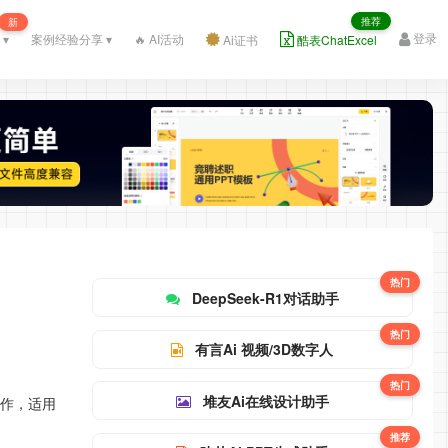
推荐
新
登录
 ▾
案例经验分享 ▾
🔥 AI活动
Ai证书
酷表ChatExcel
热门
DeepSeek-R1对话助手
热门
有言Ai 视频/3D数字人
热门
堆友Ai在线设计助手
化制作，适用
推荐