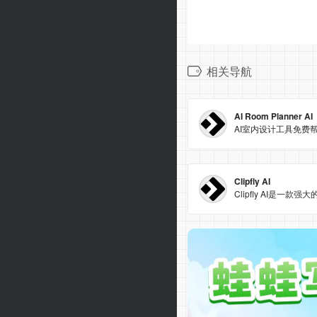
相关导航
AI Room Planner AI
Clipfly AI