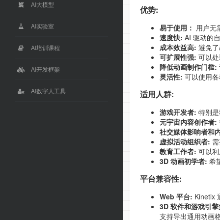
AI大模型
优势:
AI实验室
易于使用：
用户无
速度快:
AI 驱动
成本效益高:
避免了
AI培训课程
可扩展性强:
可以处
降低动画制作门槛:
AI开发框架
灵活性:
可以使用各
AI数字人工具
适用人群:
游戏开发者:
特别是
元宇宙内容创作者:
社交媒体影响者和内
虚拟活动组织者:
需
教育工作者:
可以利
3D 动画初学者:
希望
平台兼容性:
Web 平台:
Kine
3D 软件和游戏引擎
支持导出通用动画格