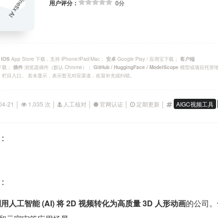
用户评分：
0分
；
App Store 下载，支持 iPhone/iPad/Mac；
Google Play / 应用宝下载；
IOS
安卓
客户端
官方下载；
浏览器插件（默认 Chrome）；
模型或项目托管
插件
GitHub / HuggingFace / ModelScope
P 栏目入口。 若未显示，表示暂无对应渠道，欢迎补充或纠错。
04-21 │
1,035 次 │
人工核对 │
官网认证 │
定期更新 │
AIGC视频工具
能：
绍：
用人工智能 (AI) 将 2D 视频转化为高质量 3D 人形动画
的公司。