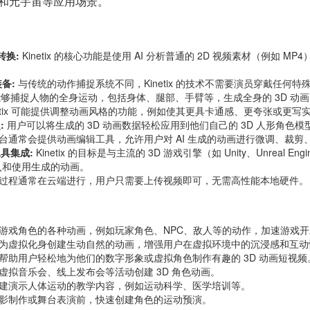
和元宇宙等应用场景。
转换:
Kinetix 的核心功能是使用 AI 分析普通的 2D 视频素材（例如
备:
与传统的动作捕捉系统不同，Kinetix 的技术不需要演员穿戴任
 能够捕捉人物的全身运动，包括身体、腿部、手臂等，生成全身的 3D 动
netix 可能提供调整动画风格的功能，例如使其更具卡通感、更夸张或更
:
用户可以将生成的 3D 动画数据轻松应用到他们自己的 3D 人形角色模
台通常会提供动画编辑工具，允许用户对 AI 生成的动画进行微调、裁剪
工具集成:
Kinetix 的目标是与主流的 3D 游戏引擎（如 Unity、Unreal En
入和使用生成的动画。
过程通常在云端进行，用户只需要上传视频即可，无需高性能本地硬件。
游戏角色的各种动画，例如玩家角色、NPC、敌人等的动作，加速游戏开
为虚拟化身创建生动自然的动画，增强用户在虚拟环境中的沉浸感和互动
帮助用户轻松地为他们的数字形象或虚拟角色制作有趣的 3D 动画短视频
虚拟音乐会、线上发布会等活动创建 3D 角色动画。
建演示人体运动的教学内容，例如运动科学、医学培训等。
影制作或舞台表演前，快速创建角色的运动预演。