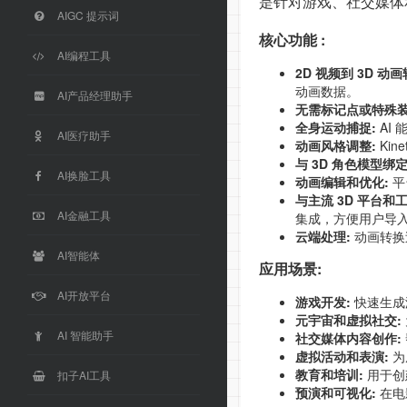
是针对游戏、社交媒体
AIGC 提示词
核心功能 :
AI编程工具
2D 视频到 3D 动画
动画数据。
AI产品经理助手
无需标记点或特殊装
全身运动捕捉:
AI
AI医疗助手
动画风格调整:
Ki
与 3D 角色模型绑定
AI换脸工具
动画编辑和优化:
平
与主流 3D 平台和
AI金融工具
集成，方便用户导
云端处理:
动画转换
AI智能体
应用场景:
AI开放平台
游戏开发:
快速生成
元宇宙和虚拟社交:
AI 智能助手
社交媒体内容创作:
虚拟活动和表演:
为
教育和培训:
用于创
扣子AI工具
预演和可视化:
在电