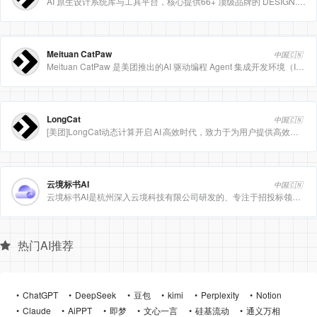
AI 原生设计系统库与工具平台，核心提供66+ 顶级品牌的 DESIGN.md 设计规范文件
Meituan CatPaw
中国🇨🇳
Meituan CatPaw 是美团推出的AI 驱动编程 Agent 集成开发环境（IDE），定位为智能编程助手
LongCat
中国🇨🇳
[美团]LongCat动态计算开启 AI 高效时代，致力于为用户提供高效、精准、多模态的人工智能服务。
云境标书AI
中国🇨🇳
云境标书AI是杭州深入云境科技有限公司研发的、专注于招投标领域的垂直人工智能平台。该平台深度集成自然
热门AI推荐
ChatGPT
DeepSeek
豆包
kimi
Perplexity
Notion
Claude
AiPPT
即梦
文心一言
硅基流动
通义万相