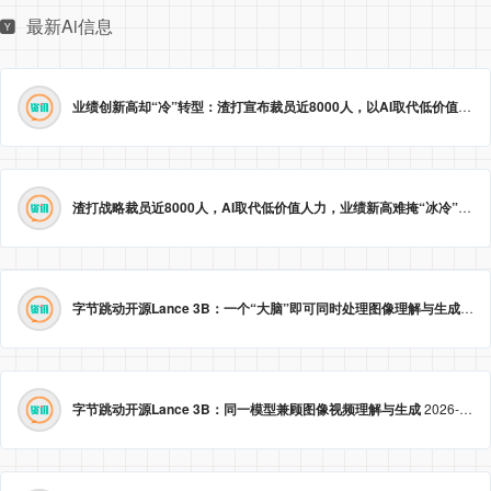
最新Ai信息
业绩创新高却“冷”转型：渣打宣布裁员近8000人，以AI取代低价值岗位
渣打战略裁员近8000人，AI取代低价值人力，业绩新高难掩“冰冷”转型。
字节跳动开源Lance 3B：一个“大脑”即可同时处理图像理解与生成
2026
字节跳动开源Lance 3B：同一模型兼顾图像视频理解与生成
2026-05-23 09:09:20