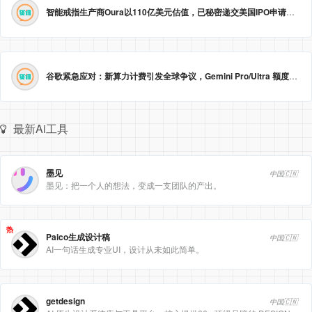
智能戒指生产商Oura以110亿美元估值，已秘密递交美国IPO申请。
2026
谷歌紧急应对：新算力计费引发全球争议，Gemini Pro/Ultra 额度永久提升至3倍！
最新Ai工具
墨见
中国🇨🇳
墨见：把一个人的想法，变成一支团队的产出。
热
Paico生成设计稿
中国🇨🇳
AI一句话生成专业UI，设计从未如此简单。
getdesign
中国🇨🇳