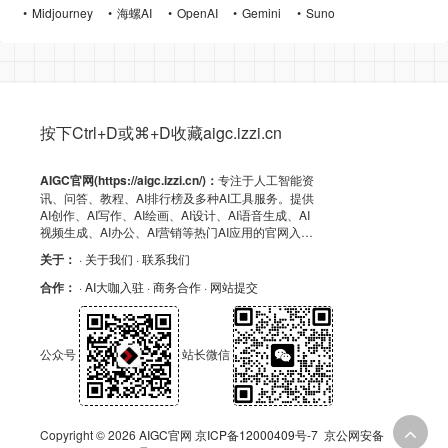
Midjourney
海螺AI
OpenAI
Gemini
Suno
按下Ctrl+D或⌘+D收藏aigc.izzi.cn
AIGC官网(https://aigc.izzi.cn/)：
专注于人工智能资
讯、问答、教程、AI排行榜及多种AI工具服务。提供
AI创作、AI写作、AI绘画、AI设计、AI语音生成、AI
视频生成、AI办公、AI营销等热门AI应用的官网入
口、APP下载、客户端资源、GitHub、浏览器插件及
关于：
· 关于我们
· 联系我们
API导航，助力高效AI体验！
合作：
· AI大咖入驻
· 商务合作
· 网站提交
公众号
站长微信
Copyright © 2026
AIGC官网
京ICP备12000409号-7
京公网安备