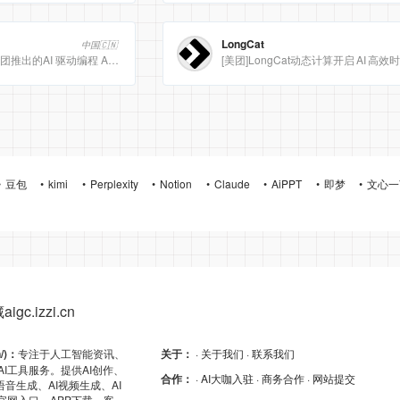
LongCat
中国🇨🇳
Meituan CatPaw 是美团推出的AI 驱动编程 Agent 集成开发环境（IDE），定位为智能编程助手
豆包
kimi
Perplexity
Notion
Claude
AiPPT
即梦
文心一
gc.izzi.cn
n/)：
专注于人工智能资讯、
关于：
· 关于我们
· 联系我们
AI工具服务。提供AI创作、
合作：
· AI大咖入驻
· 商务合作
· 网站提交
I语音生成、AI视频生成、AI
的官网入口、APP下载、客户