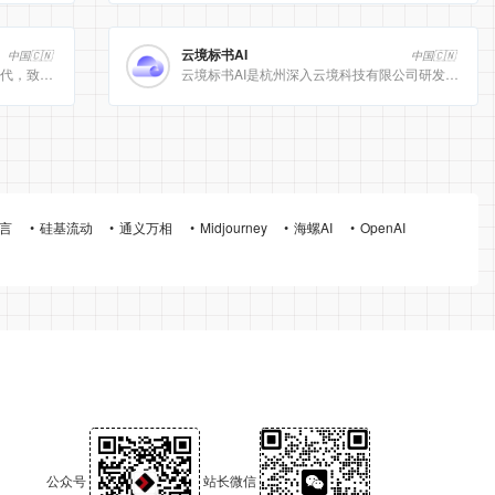
云境标书AI
中国🇨🇳
中国🇨🇳
[美团]LongCat动态计算开启 AI 高效时代，致力于为用户提供高效、精准、多模态的人工智能服务。
云境标书AI是杭州深入云境科技有限公司研发的、专注于招投标领域的垂直人工智能平台。该平台深度集成自然
言
硅基流动
通义万相
Midjourney
海螺AI
OpenAI
公众号
站长微信