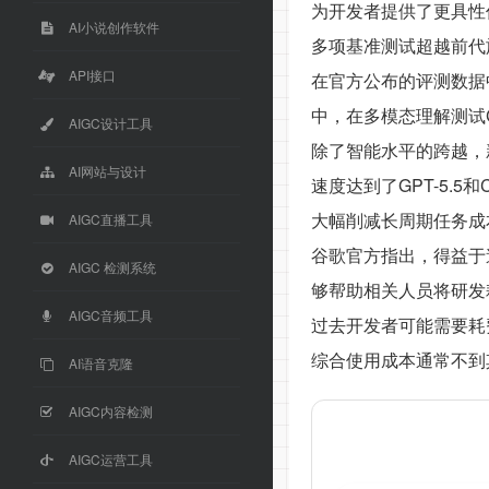
为开发者提供了更具性
AI小说创作软件
多项基准测试超越前代
API接口
在官方公布的评测数据中，
中，在多模态理解测试Ch
AIGC设计工具
除了智能水平的跨越，新
AI网站与设计
速度达到了GPT-5.5和C
大幅削减长周期任务成
AIGC直播工具
谷歌官方指出，得益于速
AIGC 检测系统
够帮助相关人员将研发
AIGC音频工具
过去开发者可能需要耗费
综合使用成本通常不到
AI语音克隆
AIGC内容检测
AIGC运营工具