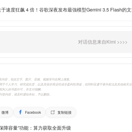
于速度狂飙 4 倍！谷歌深夜发布最強模型Gemini 3.5 Flas
.cn)刊载的所有内容，包括文字、图片、音频、视频等均在网上搜集。
用于个人学习、研究或欣赏，以及其他非商业性或非盈利性用途，但同时应遵守著作权法及其他相关法
权利人的书面许可，并支付报酬。
刊登内容，请及时通知本站，予以删除。
微博
Facebook
复制链接
线“保障容量”功能：算力获取全面升级