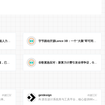
渣打战略裁员近8000人，AI取代低价值人力，业绩新高难掩“冰冷”转型。
2026-05-23 09:22:14
字节跳动开源Lance 3B：一个“大脑”即可同时处理图像理解与生成
智能戒指生产商Oura以110亿美元估值，已秘密递交美国IPO申请。
2026-05-23 09:04:59
谷歌紧急应对：新算力计费引发全球争议，Gemini Pro/Ultra 额度永久提升至3倍！
getdesign
中国🇨🇳
中国🇨🇳
简单。
AI 原生设计系统库与工具平台，核心提供66+ 顶级品牌的 DESIGN.md 设计规范文件