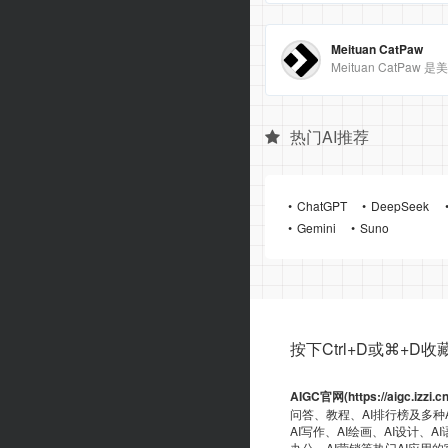
Meituan CatPaw
热门AI推荐
ChatGPT
DeepSeek
Gemini
Suno
按下Ctrl+D或⌘+D收藏ai
AIGC官网(https://aigc.izzi.c
问答、教程、AI排行榜及多种
AI写作、AI绘画、AI设计、A
办公、AI营销等热门AI应用