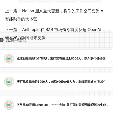
上一篇：
Notion 迎来重大更新，将你的工作空间变为 AI
智能助手的大本营
下一篇：
Anthropic 在 B2B 市场份额首度反超 OpenAI，
硅谷权力版图迎来洗牌
最新Ai信息
业绩创新高却“冷”转型：渣打宣布裁员近8000人，以AI取代低价值岗位
渣打战略裁员近8000人，AI取代低价值人力，业绩新高难掩“冰冷”转型。
字节跳动开源Lance 3B：一个“大脑”即可同时处理图像理解与生成
2026