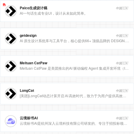
热
Paico生成设计稿
中国🇨🇳
AI一句话生成专业UI，设计从未如此简单。
getdesign
中国🇨🇳
AI 原生设计系统库与工具平台，核心提供66+ 顶级品牌的 DESIGN.md 设计规范文件
Meituan CatPaw
中国🇨🇳
Meituan CatPaw 是美团推出的AI 驱动编程 Agent 集成开发环境（IDE），定位为智能编程助手
LongCat
中国🇨🇳
[美团]LongCat动态计算开启 AI 高效时代，致力于为用户提供高效、精准、多模态的人工智能服务。
云境标书AI
中国🇨🇳
云境标书AI是杭州深入云境科技有限公司研发的、专注于招投标领域的垂直人工智能平台。该平台深度集成自然