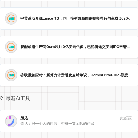
字节跳动开源Lance 3B：同一模型兼顾图像视频理解与生成
2026-05-23 09:09:20
智能戒指生产商Oura以110亿美元估值，已秘密递交美国IPO申请。
2026
谷歌紧急应对：新算力计费引发全球争议，Gemini Pro/Ultra 额度永久提升至3倍！
最新Ai工具
墨见
中国🇨🇳
墨见：把一个人的想法，变成一支团队的产出。