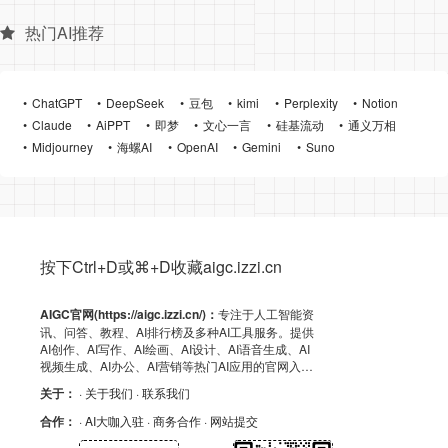
热门AI推荐
ChatGPT
DeepSeek
豆包
kimi
Perplexity
Notion
Claude
AiPPT
即梦
文心一言
硅基流动
通义万相
Midjourney
海螺AI
OpenAI
Gemini
Suno
按下Ctrl+D或⌘+D收藏aigc.izzi.cn
AIGC官网(https://aigc.izzi.cn/)：
专注于人工智能资
讯、问答、教程、AI排行榜及多种AI工具服务。提供
AI创作、AI写作、AI绘画、AI设计、AI语音生成、AI
视频生成、AI办公、AI营销等热门AI应用的官网入
口、APP下载、客户端资源、GitHub、浏览器插件及
关于：
· 关于我们
· 联系我们
API导航，助力高效AI体验！
合作：
· AI大咖入驻
· 商务合作
· 网站提交