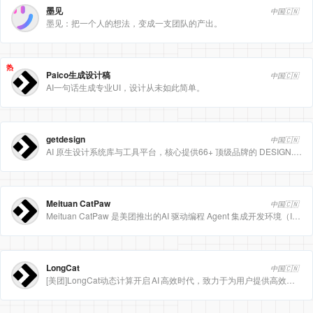
墨见
中国🇨🇳
墨见：把一个人的想法，变成一支团队的产出。
热
Paico生成设计稿
中国🇨🇳
AI一句话生成专业UI，设计从未如此简单。
getdesign
中国🇨🇳
AI 原生设计系统库与工具平台，核心提供66+ 顶级品牌的 DESIGN.md 设计规范文件
Meituan CatPaw
中国🇨🇳
Meituan CatPaw 是美团推出的AI 驱动编程 Agent 集成开发环境（IDE），定位为智能编程助手
LongCat
中国🇨🇳
[美团]LongCat动态计算开启 AI 高效时代，致力于为用户提供高效、精准、多模态的人工智能服务。