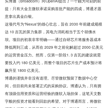
头博通（Broadcom）向OpenAI提出了一个颇为苛刻的前
提：只有大金主微软承诺采购首批产能的四成，博通才愿
意拿出真金白银。
这项代号为“Nexus”的雄心壮志，旨在 2030 年前建成规模
达 10 吉瓦的算力集群，其电力消耗相当于五个胡佛水
坝。项目的初衷非常明确——通过自研芯片将服务器成本
降低两到三成，从而在 2029 年之前化解超过 2000 亿美元
的运营资金压力。然而，仅第一阶段1. 3 吉瓦的建设就需
要投入约 180 亿美元，而整个项目的芯片生产成本预计将
飙升至 1800 亿美元。
博通的谨慎并非没有道理。尽管微软预留了数据中心空
间，但目前尚未签署正式的采购协议。博通认为，只有拥
有顶级信用资质和运营经验的微软入场担保，这笔天文数
字般的投资才能看到回款的希望。对于博通而言，将微软