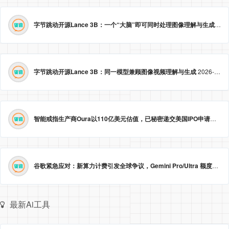
字节跳动开源Lance 3B：一个“大脑”即可同时处理图像理解与生成
2026
字节跳动开源Lance 3B：同一模型兼顾图像视频理解与生成
2026-05-23 09:09:20
智能戒指生产商Oura以110亿美元估值，已秘密递交美国IPO申请。
2026
谷歌紧急应对：新算力计费引发全球争议，Gemini Pro/Ultra 额度永久提升至3倍！
最新Ai工具