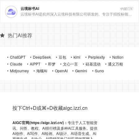
云境标书AI
中国🇨🇳
云境标书AI是杭州深入云境科技有限公司研发的、专注于招投标领域的垂直人工智能平台。该平台深度集成自然
热门AI推荐
ChatGPT
DeepSeek
豆包
kimi
Perplexity
Notion
Claude
AiPPT
即梦
文心一言
硅基流动
通义万相
Midjourney
海螺AI
OpenAI
Gemini
Suno
按下Ctrl+D或⌘+D收藏aigc.izzi.cn
AIGC官网(https://aigc.izzi.cn/)：
专注于人工智能资
讯、问答、教程、AI排行榜及多种AI工具服务。提供
AI创作、AI写作、AI绘画、AI设计、AI语音生成、AI
视频生成、AI办公、AI营销等热门AI应用的官网入