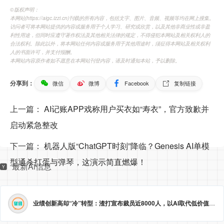
©️版权声明：
本网站(https://aigc.izzi.cn)刊载的所有内容，包括文字、图片、音频、视频等均在网上搜集。
访问者可将本网站提供的内容或服务用于个人学习、研究或欣赏，以及其他非商业性或非盈
利性用途，但同时应遵守著作权法及其他相关法律的规定，不得侵犯本网站及相关权利人的
合法权利。除此以外，将本网站任何内容或服务用于其他用途时，须征得本网站及相关权利
人的书面许可，并支付报酬。
本网站内容原作者如不愿意在本网站刊登内容，请及时通知本站，予以删除。
分享到：
微信
微博
Facebook
复制链接
上一篇：
AI记账APP戏称用户买衣如“寿衣”，官方致歉并
启动紧急整改
下一篇：
机器人版“ChatGPT时刻”降临？Genesis AI单模
型通杀打蛋与弹琴，这演示简直燃爆！
最新Ai信息
业绩创新高却“冷”转型：渣打宣布裁员近8000人，以AI取代低价值岗位