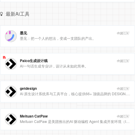
最新Ai工具
墨见
中国🇨🇳
墨见：把一个人的想法，变成一支团队的产出。
热
Paico生成设计稿
中国🇨🇳
AI一句话生成专业UI，设计从未如此简单。
getdesign
中国🇨🇳
AI 原生设计系统库与工具平台，核心提供66+ 顶级品牌的 DESIGN.md 设计规范文件
Meituan CatPaw
中国🇨🇳
Meituan CatPaw 是美团推出的AI 驱动编程 Agent 集成开发环境（IDE），定位为智能编程助手