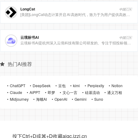
LongCat
中国🇨🇳
[美团]LongCat动态计算开启 AI 高效时代，致力于为用户提供高效、精准、多模态的人工智能服务。
云境标书AI
中国🇨🇳
云境标书AI是杭州深入云境科技有限公司研发的、专注于招投标领域的垂直人工智能平台。该平台深度集成自然
热门AI推荐
ChatGPT
DeepSeek
豆包
kimi
Perplexity
Notion
Claude
AiPPT
即梦
文心一言
硅基流动
通义万相
Midjourney
海螺AI
OpenAI
Gemini
Suno
按下Ctrl+D或⌘+D收藏aigc.izzi.cn