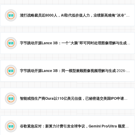
渣打战略裁员近8000人，AI取代低价值人力，业绩新高难掩“冰冷”转型。
字节跳动开源Lance 3B：一个“大脑”即可同时处理图像理解与生成
2026
字节跳动开源Lance 3B：同一模型兼顾图像视频理解与生成
2026-05-23 09:09:20
智能戒指生产商Oura以110亿美元估值，已秘密递交美国IPO申请。
2026
谷歌紧急应对：新算力计费引发全球争议，Gemini Pro/Ultra 额度永久提升至3倍！