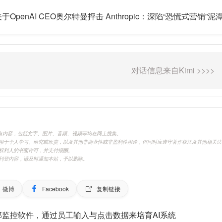
于OpenAI CEO奥尔特曼抨击 Anthropic：深陷“恐慌式营
.cn)刊载的所有内容，包括文字、图片、音频、视频等均在网上搜集。
用于个人学习、研究或欣赏，以及其他非商业性或非盈利性用途，但同时应遵守著作权法及其他相关法
权利人的书面许可，并支付报酬。
刊登内容，请及时通知本站，予以删除。
微博
Facebook
复制链接
内部监控软件，通过员工输入与点击数据来培育AI系统