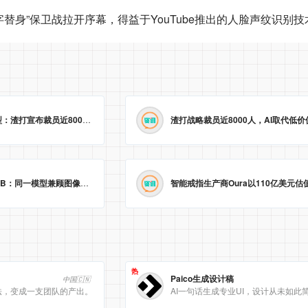
字替身”保卫战拉开序幕，得益于YouTube推出的人脸声纹识别技
业绩创新高却“冷”转型：渣打宣布裁员近8000人，以AI取代低价值岗位
2026-05-23 09:29:25
字节跳动开源Lance 3B：同一模型兼顾图像视频理解与生成
2026-05-23 09:09:20
热
Paico生成设计稿
中国🇨🇳
法，变成一支团队的产出。
AI一句话生成专业UI，设计从未如此