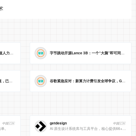
术
渣打战略裁员近8000人，AI取代低价值人力，业绩新高难掩“冰冷”转型。
2026-05-23 09:22:14
字节跳动开源Lance 3B：一个“大脑”即可同时处理图像理解与生成
智能戒指生产商Oura以110亿美元估值，已秘密递交美国IPO申请。
2026-05-23 09:04:59
谷歌紧急应对：新算力计费引发全球争议，Gemini Pro/Ultra 额度永久提升至3倍！
getdesign
中国🇨🇳
中国🇨🇳
简单。
AI 原生设计系统库与工具平台，核心提供66+ 顶级品牌的 DESIGN.md 设计规范文件