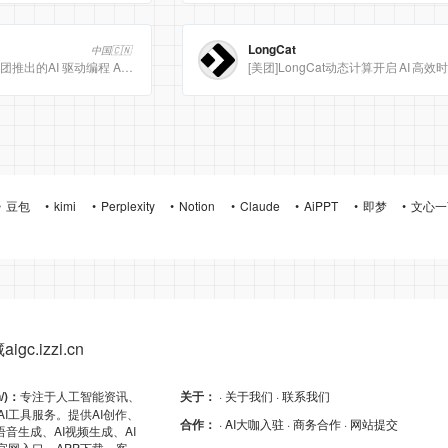
LongCat
中国🇨🇳
Meituan CatPaw 是美团推出的AI 驱动编程 Agent 集成开发环境（IDE），定位为智能编程助手
豆包
kimi
Perplexity
Notion
Claude
AiPPT
即梦
文心一
gc.izzi.cn
n/)：
专注于人工智能资讯、
关于：
· 关于我们
· 联系我们
AI工具服务。提供AI创作、
合作：
· AI大咖入驻
· 商务合作
· 网站提交
I语音生成、AI视频生成、AI
的官网入口、APP下载、客户