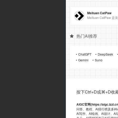
Meituan CatPaw
热门AI推荐
ChatGPT
DeepSeek
Gemini
Suno
按下Ctrl+D或⌘+D收藏ai
AIGC官网(https://aigc.izzi.c
问答、教程、AI排行榜及多种
AI写作、AI绘画、AI设计、A
办公、AI营销等热门AI应用