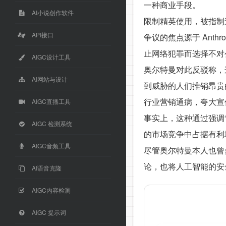
一种商业手段。
AI小说创作软件
限制精英使用，被指制
API接口
争议的焦点源于 Ant
止网络犯罪而选择不对
AIGC设计工具
奥尔特曼对此反驳称，
AI网站与设计
到威胁的人们推销昂贵
行业营销通病，夸大宣
AIGC直播工具
事实上，这种通过强调“
AIGC 检测系统
的市场竞争中占据有利
AIGC音频工具
尽管奥尔特曼本人也曾
论，也将人工智能的安
AI语音克隆
AIGC内容检测
AIGC 提示词