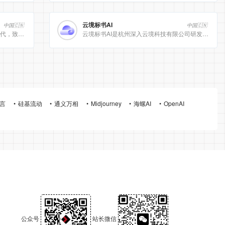
云境标书AI
中国🇨🇳
中国🇨🇳
[美团]LongCat动态计算开启 AI 高效时代，致力于为用户提供高效、精准、多模态的人工智能服务。
云境标书AI是杭州深入云境科技有限公司研发的、专注于招投标领域的垂直人工智能平台。该平台深度集成自然
言
硅基流动
通义万相
Midjourney
海螺AI
OpenAI
公众号
站长微信