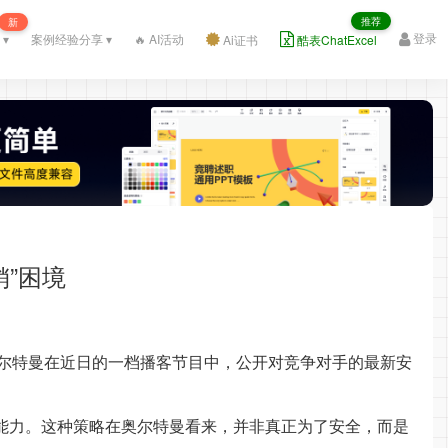
推荐
新
登录
 ▾
案例经验分享 ▾
🔥 AI活动
Ai证书
酷表ChatExcel
销”困境
执行官萨姆·奥尔特曼在近日的一档播客节目中，公开对竞争对手的最新安
际应用能力。这种策略在奥尔特曼看来，并非真正为了安全，而是