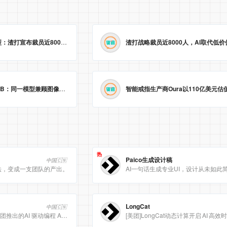
业绩创新高却“冷”转型：渣打宣布裁员近8000人，以AI取代低价值岗位
2026-05-23 09:29:25
字节跳动开源Lance 3B：同一模型兼顾图像视频理解与生成
2026-05-23 09:09:20
热
Paico生成设计稿
中国🇨🇳
法，变成一支团队的产出。
AI一句话生成专业UI，设计从未如此
LongCat
中国🇨🇳
Meituan CatPaw 是美团推出的AI 驱动编程 Agent 集成开发环境（IDE），定位为智能编程助手