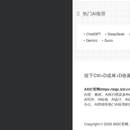
热门AI推荐
ChatGPT
DeepSeek
Gemini
Suno
按下Ctrl+D或⌘+D收藏ai
AIGC官网(https://aigc.izzi.c
问答、教程、AI排行榜及多种
AI写作、AI绘画、AI设计、A
办公、AI营销等热门AI应用
端资源、GitHub、浏览器插件
验！
Copyright © 2026
AIGC官网