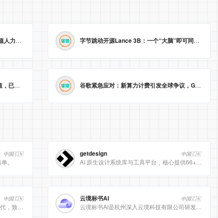
渣打战略裁员近8000人，AI取代低价值人力，业绩新高难掩“冰冷”转型。
2026-05-23 09:22:14
字节跳动开源Lance 3B：一个“大脑”即可同时处理图像理解与生成
智能戒指生产商Oura以110亿美元估值，已秘密递交美国IPO申请。
2026-05-23 09:04:59
谷歌紧急应对：新算力计费引发全球争议，Gemini Pro/Ultra 额度永久提升至3倍！
getdesign
中国🇨🇳
中国🇨🇳
简单。
AI 原生设计系统库与工具平台，核心提供66+ 顶级品牌的 DESIGN.md 设计规范文件
云境标书AI
中国🇨🇳
中国🇨🇳
[美团]LongCat动态计算开启 AI 高效时代，致力于为用户提供高效、精准、多模态的人工智能服务。
云境标书AI是杭州深入云境科技有限公司研发的、专注于招投标领域的垂直人工智能平台。该平台深度集成自然