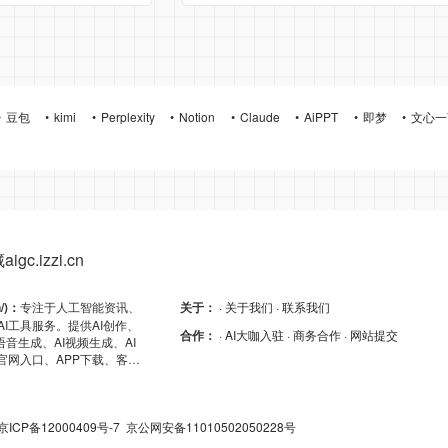
豆包
kimi
Perplexity
Notion
Claude
AiPPT
即梦
文心一
gc.izzi.cn
n/)：
专注于人工智能资讯、
关于：
· 关于我们
· 联系我们
AI工具服务。提供AI创作、
合作：
· AI大咖入驻
· 商务合作
· 网站提交
I语音生成、AI视频生成、AI
的官网入口、APP下载、客户
及API导航，助力高效AI体
京ICP备12000409号-7
京公网安备11010502050228号