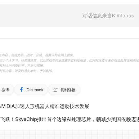
.cn)刊载的所有内容，包括文字、图片、音频、视频等均在网上搜集。
用于个人学习、研究或欣赏，以及其他非商业性或非盈利性用途，但同时应遵守著作权法及其他相关法
权利人的书面许可，并支付报酬。
刊登内容，请及时通知本站，予以删除。
微博
Facebook
复制链接
n联合NVIDIA加速人形机器人精准运动技术发展
飞跃！SkyeChip推出首个边缘AI处理芯片，朝减少美国依赖迈