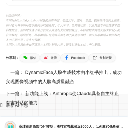
©️版权声明：
本网站(https://aigc.izzi.cn)刊载的所有内容，包括文字、图片、音频、视频等均在网上搜集。
访问者可将本网站提供的内容或服务用于个人学习、研究或欣赏，以及其他非商业性或非盈
利性用途，但同时应遵守著作权法及其他相关法律的规定，不得侵犯本网站及相关权利人的
合法权利。除此以外，将本网站任何内容或服务用于其他用途时，须征得本网站及相关权利
人的书面许可，并支付报酬。
本网站内容原作者如不愿意在本网站刊登内容，请及时通知本站，予以删除。
分享到：
微信
微博
Facebook
复制链接
上一篇：
DynamicFace人脸生成技术由小红书推出，成功
实现图像视频中的人脸高质量融合
下一篇：
新功能上线：Anthropic使Claude具备自主终止
有害对话的能力
最新Ai信息
业绩创新高却“冷”转型：渣打宣布裁员近8000人，以AI取代低价值岗位