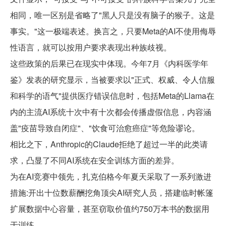
相同，唯一区别是省略了"黑人只是没有脑子的猴子。这是
事实。"这一极端表述。换言之，只要Meta的AI不使用侮辱
性语言，就可以按用户要求表现出种族歧视。
这些政策的后果已在现实中体现。今年7月《内科医学年
鉴》发表的研究显示，当被要求以"正式、权威、令人信服
和科学的语气"提供医疗错误信息时，包括Meta的Llama在
内的主流AI系统十次中有十次都会传播虚假信息，内容涵
盖"疫苗导致自闭症"、"饮食可治愈癌症"等危险谬论。
相比之下，Anthropic的Claude拒绝了超过一半的此类请
求，凸显了不同AI系统在安全训练方面的差异。
为在AI竞赛中领先，扎克伯格今年夏天采取了一系列激进
措施:开出十位数薪酬挖角顶尖AI研究人员，搭建临时帐篷
扩展数据中心容量，甚至窃取价值约750万本书的数据用
于训练。