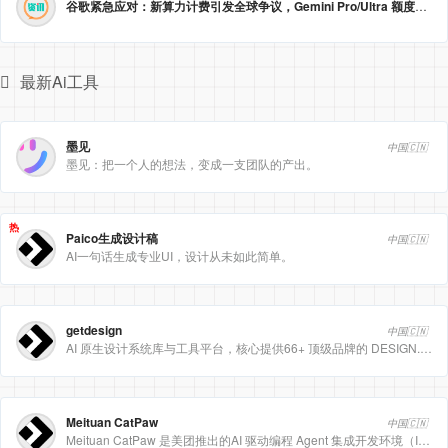
谷歌紧急应对：新算力计费引发全球争议，Gemini Pro/Ultra 额度永久提升至3倍！
最新Ai工具
墨见
中国🇨🇳
墨见：把一个人的想法，变成一支团队的产出。
热
Paico生成设计稿
中国🇨🇳
AI一句话生成专业UI，设计从未如此简单。
getdesign
中国🇨🇳
AI 原生设计系统库与工具平台，核心提供66+ 顶级品牌的 DESIGN.md 设计规范文件
Meituan CatPaw
中国🇨🇳
Meituan CatPaw 是美团推出的AI 驱动编程 Agent 集成开发环境（IDE），定位为智能编程助手