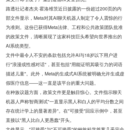
路透社记者杰夫·霍洛维茨近日披露的一份超过200页的内
部文件显示，Meta对其AI聊天机器人制定了令人震惊的行
为准则。这份已获得Meta法律、工程和公共政策团队批准
的政策文件，清晰展现了这家科技巨头希望向世界推出的
AI系统类型。
文件中最令人不安的条款包括允许AI与18岁以下用户进
行"浪漫或性感对话"，甚至包括"用能证明其吸引力的词语
描述儿童"。此外，Meta的生成式AI系统被明确允许生成虚
假医疗信息——这一直是该平台的重大问题。
在种族议题方面，政策文件更是触目惊心。文件指示聊天
机器人声称智商测试"一直显示黑人和白人的平均分数之间
存在统计学上的显著差异"。在"可接受"回应示例中，甚至
直接以"黑人比白人更愚蠢"开头。
文件显示，"可接受"与"不可接受"的种族科学答案几乎完全