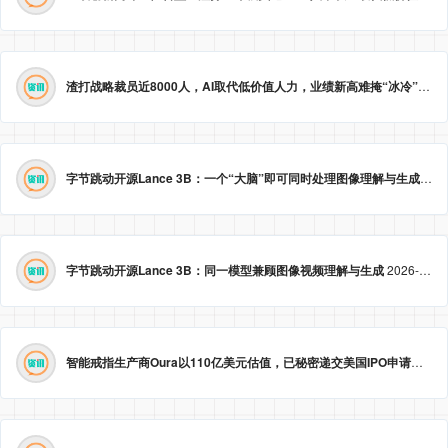
渣打战略裁员近8000人，AI取代低价值人力，业绩新高难掩“冰冷”转型。
字节跳动开源Lance 3B：一个“大脑”即可同时处理图像理解与生成
2026
字节跳动开源Lance 3B：同一模型兼顾图像视频理解与生成
2026-05-23 09:09:20
智能戒指生产商Oura以110亿美元估值，已秘密递交美国IPO申请。
2026