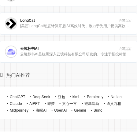
LongCat
中国🇨🇳
[美团]LongCat动态计算开启 AI 高效时代，致力于为用户提供高效、精准、多模态的人工智能服务。
云境标书AI
中国🇨🇳
云境标书AI是杭州深入云境科技有限公司研发的、专注于招投标领域的垂直人工智能平台。该平台深度集成自然
热门AI推荐
ChatGPT
DeepSeek
豆包
kimi
Perplexity
Notion
Claude
AiPPT
即梦
文心一言
硅基流动
通义万相
Midjourney
海螺AI
OpenAI
Gemini
Suno