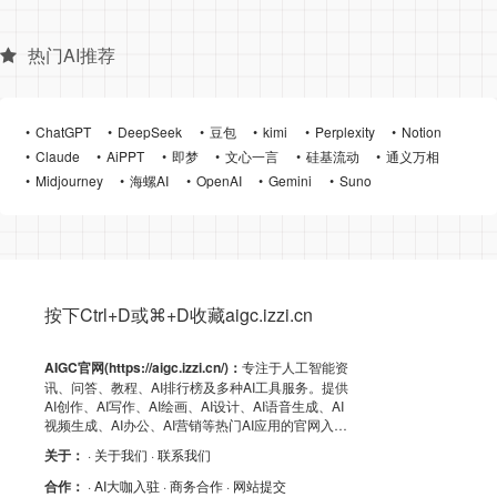
热门AI推荐
ChatGPT
DeepSeek
豆包
kimi
Perplexity
Notion
Claude
AiPPT
即梦
文心一言
硅基流动
通义万相
Midjourney
海螺AI
OpenAI
Gemini
Suno
按下Ctrl+D或⌘+D收藏aigc.izzi.cn
AIGC官网(https://aigc.izzi.cn/)：
专注于人工智能资
讯、问答、教程、AI排行榜及多种AI工具服务。提供
AI创作、AI写作、AI绘画、AI设计、AI语音生成、AI
视频生成、AI办公、AI营销等热门AI应用的官网入
口、APP下载、客户端资源、GitHub、浏览器插件及
关于：
· 关于我们
· 联系我们
API导航，助力高效AI体验！
合作：
· AI大咖入驻
· 商务合作
· 网站提交