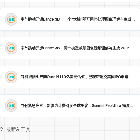
字节跳动开源Lance 3B：一个“大脑”即可同时处理图像理解与生成
2026
字节跳动开源Lance 3B：同一模型兼顾图像视频理解与生成
2026-05-23 09:09:20
智能戒指生产商Oura以110亿美元估值，已秘密递交美国IPO申请。
2026
谷歌紧急应对：新算力计费引发全球争议，Gemini Pro/Ultra 额度永久提升至3倍！
最新Ai工具