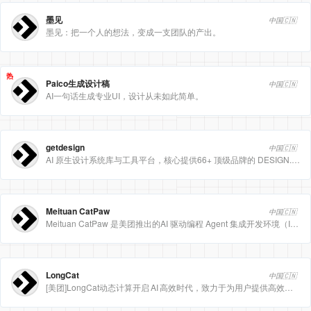
墨见
中国🇨🇳
墨见：把一个人的想法，变成一支团队的产出。
热
Paico生成设计稿
中国🇨🇳
AI一句话生成专业UI，设计从未如此简单。
getdesign
中国🇨🇳
AI 原生设计系统库与工具平台，核心提供66+ 顶级品牌的 DESIGN.md 设计规范文件
Meituan CatPaw
中国🇨🇳
Meituan CatPaw 是美团推出的AI 驱动编程 Agent 集成开发环境（IDE），定位为智能编程助手
LongCat
中国🇨🇳
[美团]LongCat动态计算开启 AI 高效时代，致力于为用户提供高效、精准、多模态的人工智能服务。