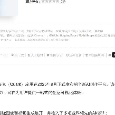
用户评分：
0分
；
App Store 下载，支持 iPhone/iPad/Mac；
Google Play / 应用宝下载；
IOS
安卓
客户端
官方下载；
浏览器插件（默认 Chrome）；
模型或项目托管
插件
GitHub / HuggingFace / ModelScope
P 栏目入口。 若未显示，表示暂无对应渠道，欢迎补充或纠错。
11-08 │
905 次 │
人工核对 │
官网认证 │
定期更新 │
中国第85名 │
夸克（Quark）应用在2025年9月正式发布的全新AI创作平台
能力，旨在为用户提供一站式的创意可视化体验。
能围绕图像和视频生成展开，并接入了多项业界领先的AI模型：