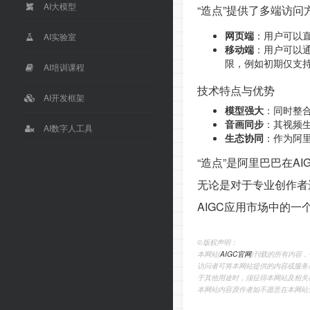
AI大模型
“造点”提供了多端访
网页端
：用户可以
AI实验室
移动端
：用户可以通
限，例如初期仅支持
AI培训课程
技术特点与优势
AI开发框架
模型强大
：同时整合
音画同步
：其视频
AI数字人工具
生态协同
：作为阿
“造点”是阿里巴巴在
无论是对于专业创作者
AIGC应用市场中的一
©️版权声明：
本网站(
AIGC官网
)刊载的所有内容
访问者可将本网站提供的内容或服务
于其他用途时，须征得本网站及相关
本网站内容原作者如不愿意在本网站