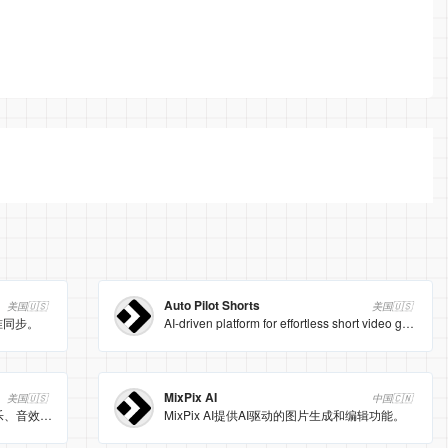
Auto Pilot Shorts
美国🇺🇸
美国🇺🇸
准同步。
AI-driven platform for effortless short video generation.
MixPix AI
美国🇺🇸
中国🇨🇳
一个为内容创作者提供海量免版税音乐、音效、素材画面 + AI 图像/视频/语音工具的一站式平台。
MixPix AI提供AI驱动的图片生成和编辑功能。