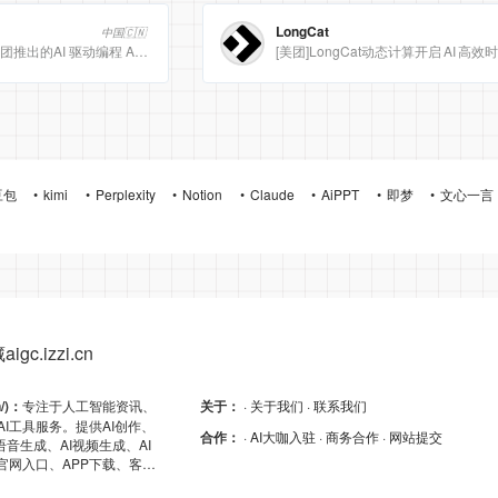
LongCat
中国🇨🇳
Meituan CatPaw 是美团推出的AI 驱动编程 Agent 集成开发环境（IDE），定位为智能编程助手
豆包
kimi
Perplexity
Notion
Claude
AiPPT
即梦
文心一言
gc.izzi.cn
n/)：
专注于人工智能资讯、
关于：
· 关于我们
· 联系我们
AI工具服务。提供AI创作、
合作：
· AI大咖入驻
· 商务合作
· 网站提交
I语音生成、AI视频生成、AI
的官网入口、APP下载、客户
及API导航，助力高效AI体