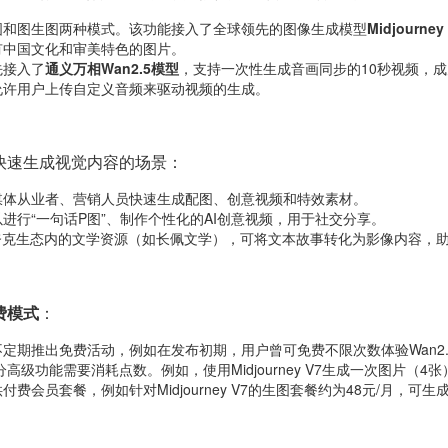
图和图生图两种模式。该功能接入了全球领先的图像生成模型
Midjourney
有中国文化和审美特色的图片。
先接入了
通义万相Wan2.5模型
，支持一次性生成音画同步的10秒视频，
允许用户上传自定义音频来驱动视频的生成。
要快速生成视觉内容的场景：
媒体从业者、营销人员快速生成配图、创意视频和特效素材。
进行“一句话P图”、制作个性化的AI创意视频，用于社交分享。
夸克生态内的文学资源（如长佩文学），可将文本故事转化为影像内容，助
费模式
：
定期推出免费活动，例如在发布初期，用户曾可免费不限次数体验Wan2.
分高级功能需要消耗点数。例如，使用Midjourney V7生成一次图片（
付费会员套餐，例如针对Midjourney V7的生图套餐约为48元/月，可生