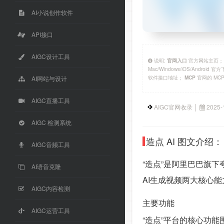
AI小说创作软件
API接口
AIGC设计工具
说明:
官方网站主页
官网入口
Mac/Windows/iOS/Android 
软件接口地址；
官网的 MC
MCP
AI网站与设计
AIGC直播工具
AIGC官网收录 │
2025-
AIGC 检测系统
造点 AI 图文介绍：
AIGC音频工具
“造点”是阿里巴巴旗下
AI语音克隆
AI生成视频两大核心
AIGC内容检测
主要功能
AIGC运营工具
“造点”平台的核心功