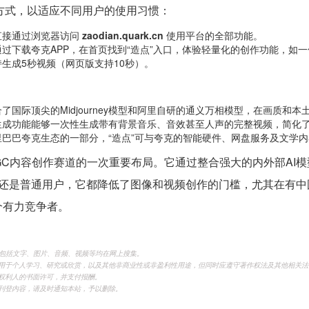
问方式，以适应不同用户的使用习惯：
直接通过浏览器访问
zaodian.quark.cn
使用平台的全部功能。
过下载夸克APP，在首页找到“造点”入口，体验轻量化的创作功能，如一
生成5秒视频（网页版支持10秒）。
了国际顶尖的Midjourney模型和阿里自研的通义万相模型，在画质和
生成功能能够一次性生成带有背景音乐、音效甚至人声的完整视频，简化
里巴巴夸克生态的一部分，“造点”可与夸克的智能硬件、网盘服务及文学
AIGC内容创作赛道的一次重要布局。它通过整合强大的内外部AI
还是普通用户，它都降低了图像和视频创作的门槛，尤其在有中
个有力竞争者。
，包括文字、图片、音频、视频等均在网上搜集。
用于个人学习、研究或欣赏，以及其他非商业性或非盈利性用途，但同时应遵守著作权法及其他相关法
权利人的书面许可，并支付报酬。
刊登内容，请及时通知本站，予以删除。