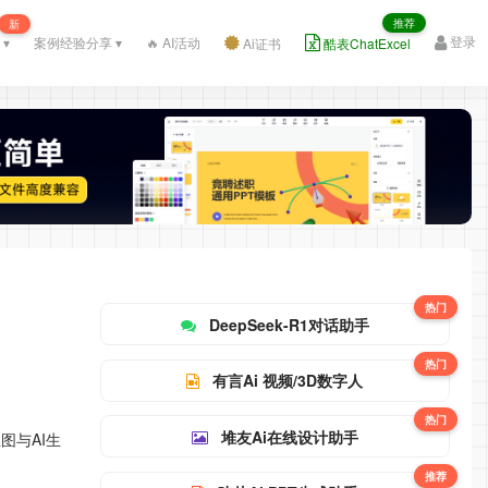
推荐
新
登录
 ▾
案例经验分享 ▾
🔥 AI活动
Ai证书
酷表ChatExcel
热门
DeepSeek-R1对话助手
热门
有言Ai 视频/3D数字人
热门
堆友Ai在线设计助手
图与AI生
推荐