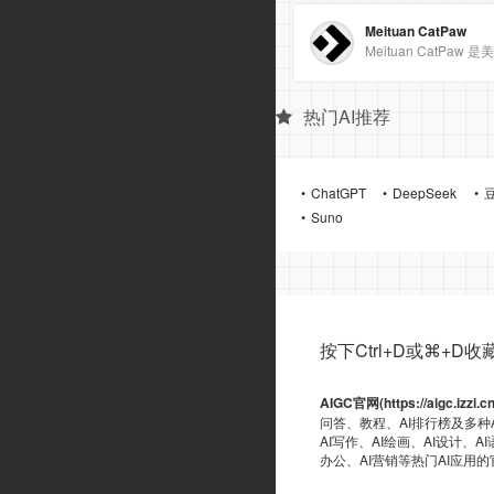
Meituan CatPaw
热门AI推荐
ChatGPT
DeepSeek
Suno
按下Ctrl+D或⌘+D收藏ai
AIGC官网(https://aigc.izzi.c
问答、教程、AI排行榜及多种
AI写作、AI绘画、AI设计、A
办公、AI营销等热门AI应用
端资源、GitHub、浏览器插件