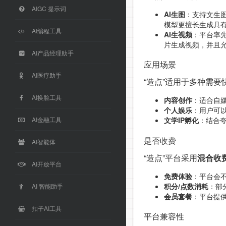
AIGC 提示词
AI生图
：支持文生
模型更擅长生成具
AI编程工具
AI生视频
：平台率
片生成视频，并且
AI产品经理助手
应用场景
AI医疗助手
“造点”适用于多种需
AI换脸工具
内容创作
：适合自
个人娱乐
：用户可以
AI金融工具
文学IP孵化
：结合
是否收费
AI智能体
“造点”平台采用
混合收
AI开放平台
免费体验
：平台会不
积分/点数消耗
：部
AI 智能助手
会员套餐
：平台提供
扣子AI工具
平台兼容性