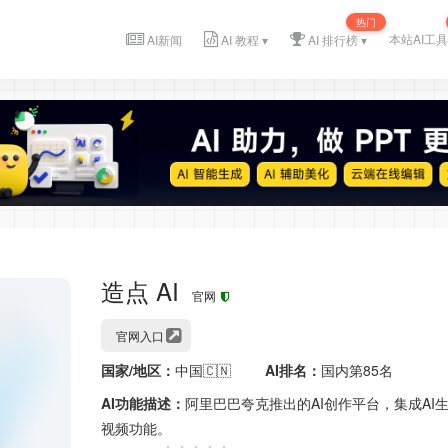
热门
本站AI工具
AI新闻
AI 教程 ▾
AI 排行榜 ▾
造点 AI
官网
官网入口
国家/地区：
中国🇨🇳
AI排名：
国内第85名
AI功能描述：
阿里巴巴夸克推出的AI创作平台，集成AI生
视频功能。