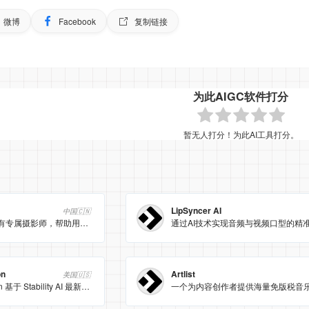
微博
Facebook
复制链接
为此AIGC软件打分
暂无人打分！为此AI工具打分。
）
LipSyncer AI
中国🇨🇳
通过 AI 技术，如同拥有专属摄影师，帮助用户实现写真自由，生成平行世界中另一个自己的写真形象
通过AI技术实现音频与视频口型的精
on
Artlist
美国🇺🇸
Stable Video Diffusion 基于 Stability AI 最新图像扩散模型，支持文本/图片转视频，最高 576×1024 分辨率、3–30 fps 可调帧率，免排队、一键在线生成 4 秒高质量短片，适用于研究、教育与创意场景。