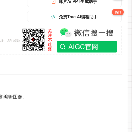
咔片Ai PPT生成助手
热门
免费Trae Ai编程助手
地址；
模型/
API
建和编辑图像。