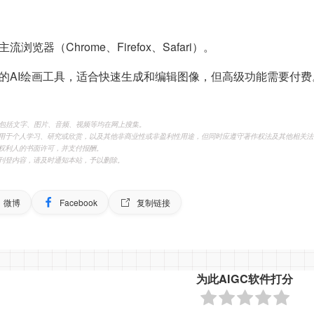
浏览器（Chrome、Firefox、Safari）。
一个实用的AI绘画工具，适合快速生成和编辑图像，但高级功能需要付费
，包括文字、图片、音频、视频等均在网上搜集。
用于个人学习、研究或欣赏，以及其他非商业性或非盈利性用途，但同时应遵守著作权法及其他相关法
权利人的书面许可，并支付报酬。
刊登内容，请及时通知本站，予以删除。
微博
Facebook
复制链接
为此AIGC软件打分