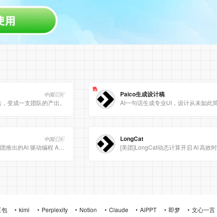
热
Paico生成设计稿
中国🇨🇳
法，变成一支团队的产出。
AI一句话生成专业UI，设计从未如此
LongCat
中国🇨🇳
Meituan CatPaw 是美团推出的AI 驱动编程 Agent 集成开发环境（IDE），定位为智能编程助手
豆包
kimi
Perplexity
Notion
Claude
AiPPT
即梦
文心一言