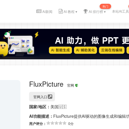
热门
本站AI工具
AI新闻
AI 教程 ▾
AI 排行榜 ▾
FluxPicture
官网
官网入口
国家/地区：
美国🇺🇸
AI功能描述：
FluxPicture提供AI驱动的图像生成和编辑
用户评分：
0分