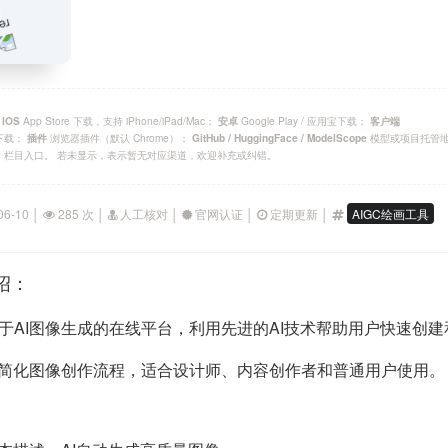
；
App Store 下载，支持 iPhone/iPad/Mac；
Google Play / 应用宝下载；
IOS
安卓
客户端
官方下载；
浏览器插件（默认 Chrome）；
模型或项目托管
插件
GitHub / HuggingFace / ModelScope
P 栏目入口。 若未显示，表示暂无对应渠道，欢迎补充或纠错。
06-10 │
285 次 │
人工核对 │
官网认证 │
定期更新 │
AIGC绘画工具
介绍：
一个专注于AI图像生成的在线平台，利用先进的AI技术帮助用户快速创
过AI技术简化图像创作流程，适合设计师、内容创作者和普通用户使用。