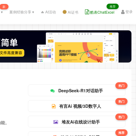
推荐
新
登录
 ▾
案例经验分享 ▾
🔥 AI活动
Ai证书
酷表ChatExcel
热门
DeepSeek-R1对话助手
热门
有言Ai 视频/3D数字人
热门
堆友Ai在线设计助手
功能。
推荐