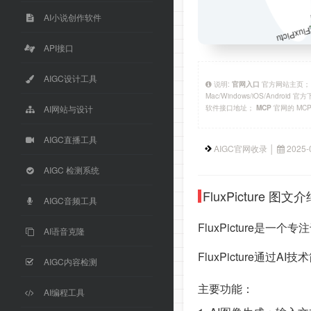
AI小说创作软件
API接口
AIGC设计工具
说明:
官方网站主页
官网入口
Mac/Windows/iOS/Android 
软件接口地址；
官网的 MC
MCP
AI网站与设计
AIGC直播工具
AIGC官网收录 │
2025-
AIGC 检测系统
FluxPicture 图文
AIGC音频工具
FluxPicture是
AI语音克隆
FluxPicture通
AIGC内容检测
主要功能：
AI编程工具